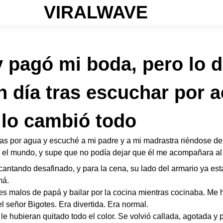
VIRALWAVE
y pagó mi boda, pero lo d
n día tras escuchar por 
 lo cambió todo
das por agua y escuché a mi padre y a mi madrastra riéndose d
a el mundo, y supe que no podía dejar que él me acompañara al a
tando desafinado, y para la cena, su lado del armario ya est
má.
istes malos de papá y bailar por la cocina mientras cocinaba. Me 
l señor Bigotes. Era divertida. Era normal.
e hubieran quitado todo el color. Se volvió callada, agotada y 