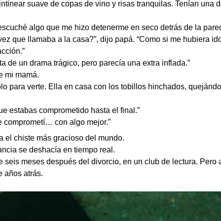
tintinear suave de copas de vino y risas tranquilas. Tenían un
cuché algo que me hizo detenerme en seco detrás de la pared
vez que llamaba a la casa?”, dijo papá. “Como si me hubiera id
acción.”
ta de un drama trágico, pero parecía una extra inflada.”
de mi mamá.
olo para verte. Ella en casa con los tobillos hinchados, quejánd
ue estabas comprometido hasta el final.”
e comprometí… con algo mejor.”
ra el chiste más gracioso del mundo.
ancia se deshacía en tiempo real.
seis meses después del divorcio, en un club de lectura. Pero 
 años atrás.