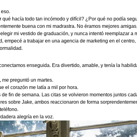
 eso.
ué hacía todo tan incómodo y difícil? ¿Por qué no podía seguir
dentemente buena con mi madrastra. No éramos mejores amigas, 
elegir mi vestido de graduación, y nunca intentó reemplazar 
, empecé a trabajar en una agencia de marketing en el centro,
normalidad.
y conectamos enseguida. Era divertido, amable, y tenía la habil
, me preguntó un martes.
ue el corazón me latía a mil por hora.
as de fin de semana. Las citas se volvieron momentos juntos ca
adres sobre Jake, ambos reaccionaron de forma sorprendentemen
teléfono.
dadera alegría en la voz.