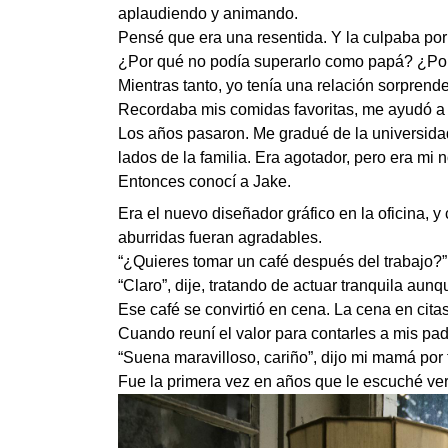
aplaudiendo y animando.
Pensé que era una resentida. Y la culpaba por
¿Por qué no podía superarlo como papá? ¿Por q
Mientras tanto, yo tenía una relación sorpren
Recordaba mis comidas favoritas, me ayudó a 
Los años pasaron. Me gradué de la universidad
lados de la familia. Era agotador, pero era mi 
Entonces conocí a Jake.
Era el nuevo diseñador gráfico en la oficina, 
aburridas fueran agradables.
“¿Quieres tomar un café después del trabajo?”
“Claro”, dije, tratando de actuar tranquila aunq
Ese café se convirtió en cena. La cena en cit
Cuando reuní el valor para contarles a mis p
“Suena maravilloso, cariño”, dijo mi mamá por 
Fue la primera vez en años que le escuché ver