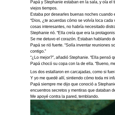
Papá y Stephanie estaban en la sala, y oía el 
viejos tiempos.
Estaba por desearles buenas noches cuando es
“Dios, ¿te acuerdas cómo se volvía loca cada 
cosas interesantes, no habría necesitado distr
Stephanie rió. “Ella creía que era la protagonis
Se me detuvo el corazón. Estaban hablando 
Papá se rió fuerte. “Solía inventar reuniones s
contigo.”
“¿Lo mejor?”, añadió Stephanie. “Ella pensó q
Papá chocó su copa con la de ella. “Bueno, m
Los dos estallaron en carcajadas, como si fue
Y yo me quedé allí, sintiendo cómo toda mi inf
Papá siempre me dijo que conoció a Stephanie 
encuentros secretos y mentiras que databan de
Me apoyé contra la pared, temblando.