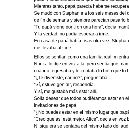
Mientras tanto, papá parecía haberse recuper
Se mudó con Stephanie a los seis meses del di
de fin de semana y siempre parecían pasarlo b
“Tu papá viene por ti en una hora”, decía mam
Y la verdad, no podía esperar a irme.
En casa de papá había risas otra vez. Stepha
me llevaba al cine.
Ellos se sentían como una familia real, mient
Nunca lo dije en voz alta, pero sentía que ma
cuando regresaba y le contaba lo bien que lo 
“¿Te divertiste, cariño?”, preguntaba.
“Sí, estuvo genial”, respondía.
Y sí, me gustaba más estar allí.
Solía desear que todos pudiéramos estar en e
invitaciones de papá.
“¿No puedes estar en el mismo lugar que papá 
“Creo que así está mejor, Alice”, decía en voz 
Ni siquiera se sentaba del mismo lado del audit