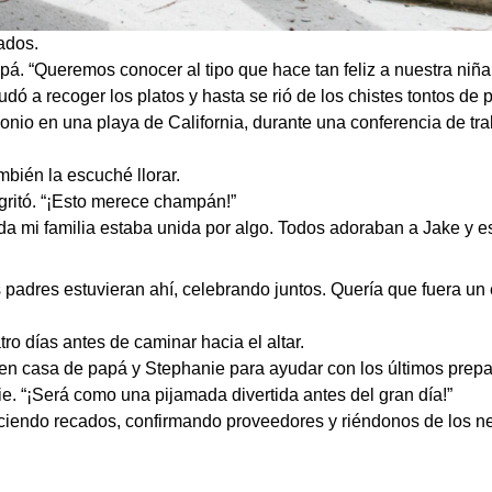
ados.
apá. “Queremos conocer al tipo que hace tan feliz a nuestra niña
dó a recoger los platos y hasta se rió de los chistes tontos de 
io en una playa de California, durante una conferencia de tra
ambién la escuché llorar.
 gritó. “¡Esto merece champán!”
oda mi familia estaba unida por algo. Todos adoraban a Jake y es
s padres estuvieran ahí, celebrando juntos. Quería que fuera u
ro días antes de caminar hacia el altar.
en casa de papá y Stephanie para ayudar con los últimos prepa
e. “¡Será como una pijamada divertida antes del gran día!”
ciendo recados, confirmando proveedores y riéndonos de los n