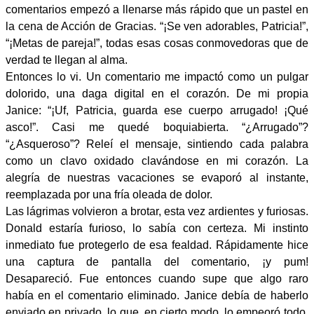
comentarios empezó a llenarse más rápido que un pastel en
la cena de Acción de Gracias. “¡Se ven adorables, Patricia!”,
“¡Metas de pareja!”, todas esas cosas conmovedoras que de
verdad te llegan al alma.
Entonces lo vi. Un comentario me impactó como un pulgar
dolorido, una daga digital en el corazón. De mi propia
Janice: “¡Uf, Patricia, guarda ese cuerpo arrugado! ¡Qué
asco!”. Casi me quedé boquiabierta. “¿Arrugado”?
“¿Asqueroso”? Releí el mensaje, sintiendo cada palabra
como un clavo oxidado clavándose en mi corazón. La
alegría de nuestras vacaciones se evaporó al instante,
reemplazada por una fría oleada de dolor.
Las lágrimas volvieron a brotar, esta vez ardientes y furiosas.
Donald estaría furioso, lo sabía con certeza. Mi instinto
inmediato fue protegerlo de esa fealdad. Rápidamente hice
una captura de pantalla del comentario, ¡y pum!
Desapareció. Fue entonces cuando supe que algo raro
había en el comentario eliminado. Janice debía de haberlo
enviado en privado, lo que, en cierto modo, lo empeoró todo.