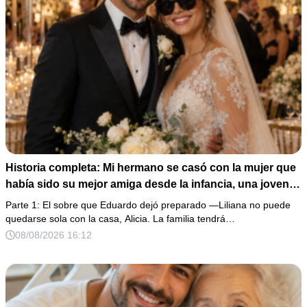
Historia completa: Mi hermano se casó con la mujer que
había sido su mejor amiga desde la infancia, una joven
ciega a la que protegió durante toda su vida. Tras su
Parte 1: El sobre que Eduardo dejó preparado —Liliana no puede
fallecimiento, ella me entregó un sobre y me confesó la
quedarse sola con la casa, Alicia. La familia tendrá…
verdadera razón por la que él la eligió a ella por encima
08/08/2026 16:12
de toda nuestra familia.