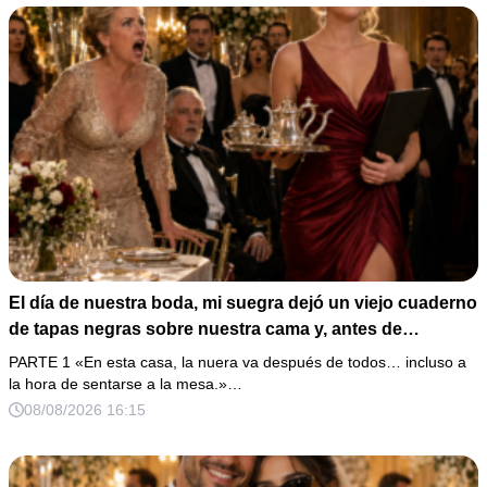
El día de nuestra boda, mi suegra dejó un viejo cuaderno
de tapas negras sobre nuestra cama y, antes de
marcharse, dijo: «En esta familia todos deben cumplir
PARTE 1 «En esta casa, la nuera va después de todos… incluso a
una misma regla…».
la hora de sentarse a la mesa.»…
08/08/2026 16:15