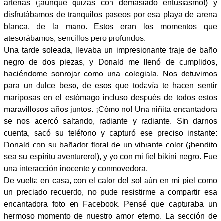
arterias (¡aunque quizás con demasiado entusiasmo!) y
disfrutábamos de tranquilos paseos por esa playa de arena
blanca, de la mano. Estos eran los momentos que
atesorábamos, sencillos pero profundos.
Una tarde soleada, llevaba un impresionante traje de baño
negro de dos piezas, y Donald me llenó de cumplidos,
haciéndome sonrojar como una colegiala. Nos detuvimos
para un dulce beso, de esos que todavía te hacen sentir
mariposas en el estómago incluso después de todos estos
maravillosos años juntos. ¡Cómo no! Una niñita encantadora
se nos acercó saltando, radiante y radiante. Sin darnos
cuenta, sacó su teléfono y capturó ese preciso instante:
Donald con su bañador floral de un vibrante color (¡bendito
sea su espíritu aventurero!), y yo con mi fiel bikini negro. Fue
una interacción inocente y conmovedora.
De vuelta en casa, con el calor del sol aún en mi piel como
un preciado recuerdo, no pude resistirme a compartir esa
encantadora foto en Facebook. Pensé que capturaba un
hermoso momento de nuestro amor eterno. La sección de