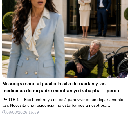
Mi suegra sacó al pasillo la silla de ruedas y las
medicinas de mi padre mientras yo trabajaba… pero no
sabía que él era dueño de la casa y que su hijo acabaría
PARTE 1 —Ese hombre ya no está para vivir en un departamento
perdiéndolo todo
así. Necesita una residencia, no estorbarnos a nosotros.…
08/08/2026 15:59