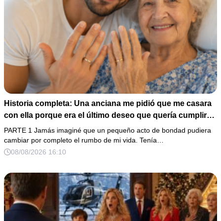
Historia completa: Una anciana me pidió que me casara
con ella porque era el último deseo que quería cumplir
antes de morir. Después de su fallecimiento, su abogado
PARTE 1 Jamás imaginé que un pequeño acto de bondad pudiera
puso en mis manos una vieja bolsa de hospital que
cambiar por completo el rumbo de mi vida. Tenía…
había conservado durante años y me dijo: «Ella te eligió
08/08/2026 16:10
por una razón que todavía no conoces».