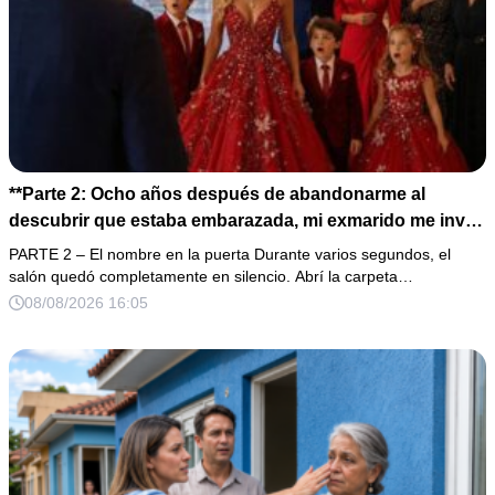
**Parte 2: Ocho años después de abandonarme al
descubrir que estaba embarazada, mi exmarido me invitó
a la cena de Navidad convencido de que podría burlarse
PARTE 2 – El nombre en la puerta Durante varios segundos, el
de la mujer a la que creía una fracasada y sin hijos. Lo
salón quedó completamente en silencio. Abrí la carpeta…
que jamás imaginó fue que esa noche sería él quien
08/08/2026 16:05
terminaría enfrentándose a la verdad.**