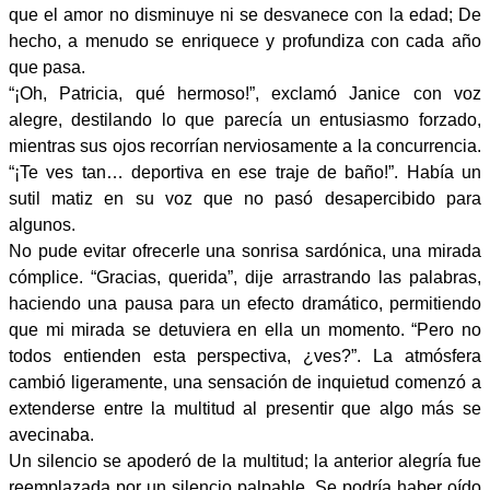
que el amor no disminuye ni se desvanece con la edad; De
hecho, a menudo se enriquece y profundiza con cada año
que pasa.
“¡Oh, Patricia, qué hermoso!”, exclamó Janice con voz
alegre, destilando lo que parecía un entusiasmo forzado,
mientras sus ojos recorrían nerviosamente a la concurrencia.
“¡Te ves tan… deportiva en ese traje de baño!”. Había un
sutil matiz en su voz que no pasó desapercibido para
algunos.
No pude evitar ofrecerle una sonrisa sardónica, una mirada
cómplice. “Gracias, querida”, dije arrastrando las palabras,
haciendo una pausa para un efecto dramático, permitiendo
que mi mirada se detuviera en ella un momento. “Pero no
todos entienden esta perspectiva, ¿ves?”. La atmósfera
cambió ligeramente, una sensación de inquietud comenzó a
extenderse entre la multitud al presentir que algo más se
avecinaba.
Un silencio se apoderó de la multitud; la anterior alegría fue
reemplazada por un silencio palpable. Se podría haber oído