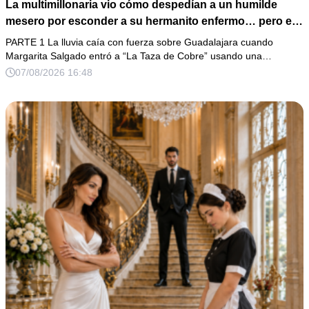
La multimillonaria vio cómo despedían a un humilde
mesero por esconder a su hermanito enfermo… pero el
verdadero escándalo estaba a punto de estallar.
PARTE 1 La lluvia caía con fuerza sobre Guadalajara cuando
Margarita Salgado entró a “La Taza de Cobre” usando una…
07/08/2026 16:48