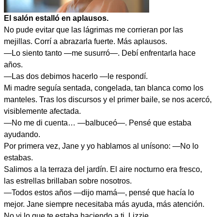
El salón estalló en aplausos.
No pude evitar que las lágrimas me corrieran por las
mejillas. Corrí a abrazarla fuerte. Más aplausos.
—Lo siento tanto —me susurró—. Debí enfrentarla hace
años.
—Las dos debimos hacerlo —le respondí.
Mi madre seguía sentada, congelada, tan blanca como los
manteles. Tras los discursos y el primer baile, se nos acercó,
visiblemente afectada.
—No me di cuenta… —balbuceó—. Pensé que estaba
ayudando.
Por primera vez, Jane y yo hablamos al unísono: —No lo
estabas.
Salimos a la terraza del jardín. El aire nocturno era fresco,
las estrellas brillaban sobre nosotros.
—Todos estos años —dijo mamá—, pensé que hacía lo
mejor. Jane siempre necesitaba más ayuda, más atención.
No vi lo que te estaba haciendo a ti, Lizzie.