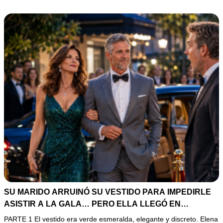
SU MARIDO ARRUINÓ SU VESTIDO PARA IMPEDIRLE
ASISTIR A LA GALA… PERO ELLA LLEGÓ EN
LIMUSINA COMO INVITADA DE HONOR DEL DUEÑO DE
PARTE 1 El vestido era verde esmeralda, elegante y discreto. Elena