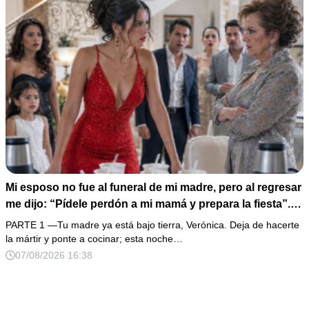
Mi esposo no fue al funeral de mi madre, pero al regresar
me dijo: “Pídele perdón a mi mamá y prepara la fiesta”.
No discutí; acomodé 24 sopas instantáneas, hice una
PARTE 1 —Tu madre ya está bajo tierra, Verónica. Deja de hacerte
maleta y abrí la fonda que había heredado. Cuando un
la mártir y ponte a cocinar; esta noche…
abogado revisó los papeles ocultos, descubrió que mi
07/08/2026 16:38
firma aparecía en una deuda que podía explicar un
atropellamiento.