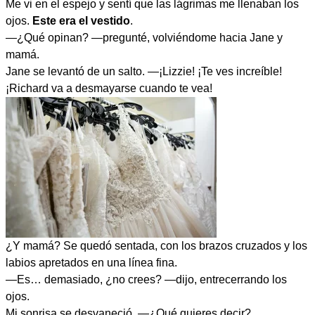
Me vi en el espejo y sentí que las lágrimas me llenaban los
ojos.
Este era el vestido
.
—¿Qué opinan? —pregunté, volviéndome hacia Jane y
mamá.
Jane se levantó de un salto. —¡Lizzie! ¡Te ves increíble!
¡Richard va a desmayarse cuando te vea!
¿Y mamá? Se quedó sentada, con los brazos cruzados y los
labios apretados en una línea fina.
—Es… demasiado, ¿no crees? —dijo, entrecerrando los
ojos.
Mi sonrisa se desvaneció. —¿Qué quieres decir?