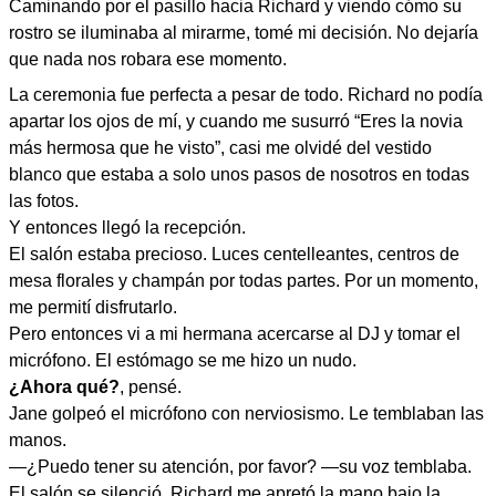
Caminando por el pasillo hacia Richard y viendo cómo su
rostro se iluminaba al mirarme, tomé mi decisión. No dejaría
que nada nos robara ese momento.
La ceremonia fue perfecta a pesar de todo. Richard no podía
apartar los ojos de mí, y cuando me susurró “Eres la novia
más hermosa que he visto”, casi me olvidé del vestido
blanco que estaba a solo unos pasos de nosotros en todas
las fotos.
Y entonces llegó la recepción.
El salón estaba precioso. Luces centelleantes, centros de
mesa florales y champán por todas partes. Por un momento,
me permití disfrutarlo.
Pero entonces vi a mi hermana acercarse al DJ y tomar el
micrófono. El estómago se me hizo un nudo.
¿Ahora qué?
, pensé.
Jane golpeó el micrófono con nerviosismo. Le temblaban las
manos.
—¿Puedo tener su atención, por favor? —su voz temblaba.
El salón se silenció. Richard me apretó la mano bajo la