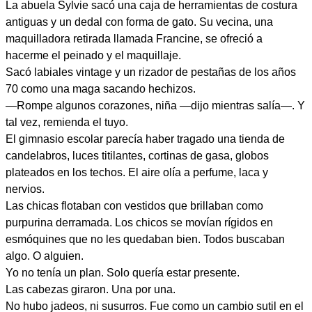
La abuela Sylvie sacó una caja de herramientas de costura
antiguas y un dedal con forma de gato. Su vecina, una
maquilladora retirada llamada Francine, se ofreció a
hacerme el peinado y el maquillaje.
Sacó labiales vintage y un rizador de pestañas de los años
70 como una maga sacando hechizos.
—Rompe algunos corazones, niña —dijo mientras salía—. Y
tal vez, remienda el tuyo.
El gimnasio escolar parecía haber tragado una tienda de
candelabros, luces titilantes, cortinas de gasa, globos
plateados en los techos. El aire olía a perfume, laca y
nervios.
Las chicas flotaban con vestidos que brillaban como
purpurina derramada. Los chicos se movían rígidos en
esmóquines que no les quedaban bien. Todos buscaban
algo. O alguien.
Yo no tenía un plan. Solo quería estar presente.
Las cabezas giraron. Una por una.
No hubo jadeos, ni susurros. Fue como un cambio sutil en el