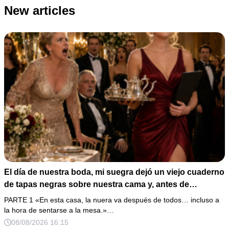
New articles
El día de nuestra boda, mi suegra dejó un viejo cuaderno
de tapas negras sobre nuestra cama y, antes de
marcharse, dijo: «En esta familia todos deben cumplir
PARTE 1 «En esta casa, la nuera va después de todos… incluso a
una misma regla…».
la hora de sentarse a la mesa.»…
08/08/2026 16:15