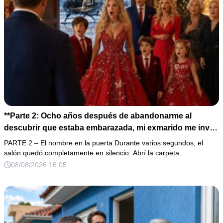
**Parte 2: Ocho años después de abandonarme al
descubrir que estaba embarazada, mi exmarido me invitó
a la cena de Navidad convencido de que podría burlarse
PARTE 2 – El nombre en la puerta Durante varios segundos, el
de la mujer a la que creía una fracasada y sin hijos. Lo
salón quedó completamente en silencio. Abrí la carpeta…
que jamás imaginó fue que esa noche sería él quien
08/08/2026 16:05
terminaría enfrentándose a la verdad.**