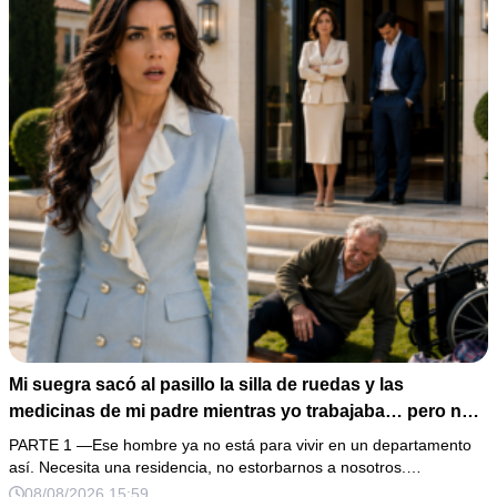
Mi suegra sacó al pasillo la silla de ruedas y las
medicinas de mi padre mientras yo trabajaba… pero no
sabía que él era dueño de la casa y que su hijo acabaría
PARTE 1 —Ese hombre ya no está para vivir en un departamento
perdiéndolo todo
así. Necesita una residencia, no estorbarnos a nosotros.…
08/08/2026 15:59