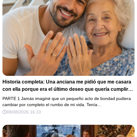
Historia completa: Una anciana me pidió que me casara
con ella porque era el último deseo que quería cumplir
antes de morir. Después de su fallecimiento, su abogado
PARTE 1 Jamás imaginé que un pequeño acto de bondad pudiera
puso en mis manos una vieja bolsa de hospital que
cambiar por completo el rumbo de mi vida. Tenía…
había conservado durante años y me dijo: «Ella te eligió
08/08/2026 16:10
por una razón que todavía no conoces».