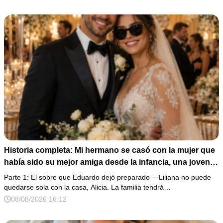
Historia completa: Mi hermano se casó con la mujer que
había sido su mejor amiga desde la infancia, una joven
ciega a la que protegió durante toda su vida. Tras su
Parte 1: El sobre que Eduardo dejó preparado —Liliana no puede
fallecimiento, ella me entregó un sobre y me confesó la
quedarse sola con la casa, Alicia. La familia tendrá…
verdadera razón por la que él la eligió a ella por encima
08/08/2026 16:12
de toda nuestra familia.