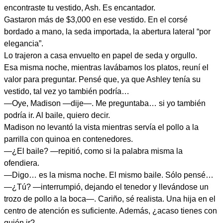
encontraste tu vestido, Ash. Es encantador.
Gastaron más de $3,000 en ese vestido. En el corsé
bordado a mano, la seda importada, la abertura lateral “por
elegancia”.
Lo trajeron a casa envuelto en papel de seda y orgullo.
Esa misma noche, mientras lavábamos los platos, reuní el
valor para preguntar. Pensé que, ya que Ashley tenía su
vestido, tal vez yo también podría…
—Oye, Madison —dije—. Me preguntaba… si yo también
podría ir. Al baile, quiero decir.
Madison no levantó la vista mientras servía el pollo a la
parrilla con quinoa en contenedores.
—¿El baile? —repitió, como si la palabra misma la
ofendiera.
—Digo… es la misma noche. El mismo baile. Sólo pensé…
—¿Tú? —interrumpió, dejando el tenedor y llevándose un
trozo de pollo a la boca—. Cariño, sé realista. Una hija en el
centro de atención es suficiente. Además, ¿acaso tienes con
quién ir?