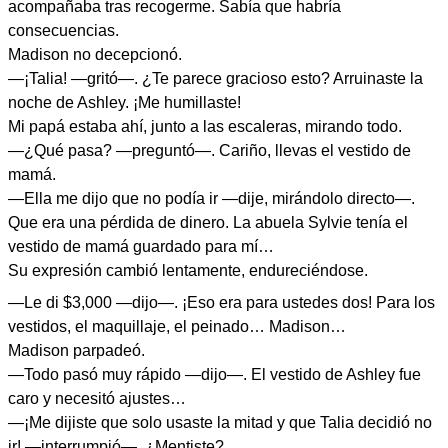
acompañaba tras recogerme. Sabía que habría
consecuencias.
Madison no decepcionó.
—¡Talia! —gritó—. ¿Te parece gracioso esto? Arruinaste la
noche de Ashley. ¡Me humillaste!
Mi papá estaba ahí, junto a las escaleras, mirando todo.
—¿Qué pasa? —preguntó—. Cariño, llevas el vestido de
mamá.
—Ella me dijo que no podía ir —dije, mirándolo directo—.
Que era una pérdida de dinero. La abuela Sylvie tenía el
vestido de mamá guardado para mí…
Su expresión cambió lentamente, endureciéndose.
—Le di $3,000 —dijo—. ¡Eso era para ustedes dos! Para los
vestidos, el maquillaje, el peinado… Madison…
Madison parpadeó.
—Todo pasó muy rápido —dijo—. El vestido de Ashley fue
caro y necesitó ajustes…
—¡Me dijiste que solo usaste la mitad y que Talia decidió no
ir! —interrumpió—. ¿Mentiste?