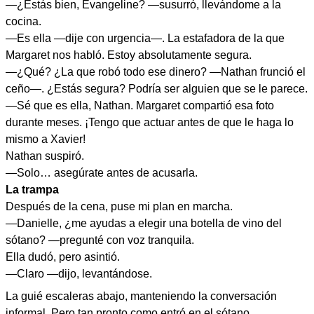
—¿Estás bien, Evangeline? —susurró, llevándome a la
cocina.
—Es ella —dije con urgencia—. La estafadora de la que
Margaret nos habló. Estoy absolutamente segura.
—¿Qué? ¿La que robó todo ese dinero? —Nathan frunció el
ceño—. ¿Estás segura? Podría ser alguien que se le parece.
—Sé que es ella, Nathan. Margaret compartió esa foto
durante meses. ¡Tengo que actuar antes de que le haga lo
mismo a Xavier!
Nathan suspiró.
—Solo… asegúrate antes de acusarla.
La trampa
Después de la cena, puse mi plan en marcha.
—Danielle, ¿me ayudas a elegir una botella de vino del
sótano? —pregunté con voz tranquila.
Ella dudó, pero asintió.
—Claro —dijo, levantándose.
La guié escaleras abajo, manteniendo la conversación
informal. Pero tan pronto como entró en el sótano