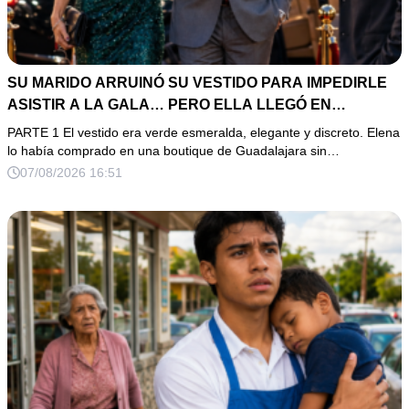
SU MARIDO ARRUINÓ SU VESTIDO PARA IMPEDIRLE
ASISTIR A LA GALA… PERO ELLA LLEGÓ EN
LIMUSINA COMO INVITADA DE HONOR DEL DUEÑO DE
PARTE 1 El vestido era verde esmeralda, elegante y discreto. Elena
LA EMPRESA
lo había comprado en una boutique de Guadalajara sin…
07/08/2026 16:51