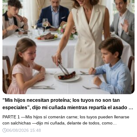
“Mis hijos necesitan proteína; los tuyos no son tan
especiales”, dijo mi cuñada mientras repartía el asado y
hacía llorar a mi hija. Mi esposo me pidió que no armara
PARTE 1 —Mis hijos sí comerán carne; los tuyos pueden llenarse
un escándalo, así que guardé silencio, terminé un pastel
con salchichas —dijo mi cuñada, delante de todos, como…
de boda de 8,000 pesos y coloqué sobre la mesa un
06/08/2026 15:48
documento que podía destruir sus planes familiares.