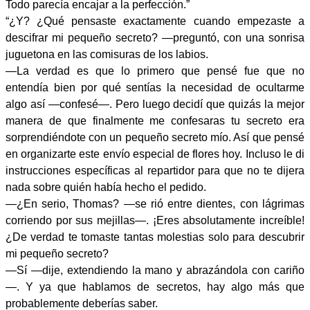
Todo parecía encajar a la perfección.”
“¿Y? ¿Qué pensaste exactamente cuando empezaste a
descifrar mi pequeño secreto? —preguntó, con una sonrisa
juguetona en las comisuras de los labios.
—La verdad es que lo primero que pensé fue que no
entendía bien por qué sentías la necesidad de ocultarme
algo así —confesé—. Pero luego decidí que quizás la mejor
manera de que finalmente me confesaras tu secreto era
sorprendiéndote con un pequeño secreto mío. Así que pensé
en organizarte este envío especial de flores hoy. Incluso le di
instrucciones específicas al repartidor para que no te dijera
nada sobre quién había hecho el pedido.
—¿En serio, Thomas? —se rió entre dientes, con lágrimas
corriendo por sus mejillas—. ¡Eres absolutamente increíble!
¿De verdad te tomaste tantas molestias solo para descubrir
mi pequeño secreto?
—Sí —dije, extendiendo la mano y abrazándola con cariño
—. Y ya que hablamos de secretos, hay algo más que
probablemente deberías saber.