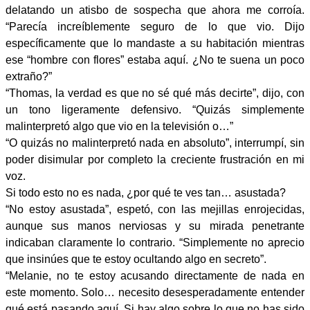
delatando un atisbo de sospecha que ahora me corroía.
“Parecía increíblemente seguro de lo que vio. Dijo
específicamente que lo mandaste a su habitación mientras
ese “hombre con flores” estaba aquí. ¿No te suena un poco
extraño?”
“Thomas, la verdad es que no sé qué más decirte”, dijo, con
un tono ligeramente defensivo. “Quizás simplemente
malinterpretó algo que vio en la televisión o…”
“O quizás no malinterpretó nada en absoluto”, interrumpí, sin
poder disimular por completo la creciente frustración en mi
voz.
Si todo esto no es nada, ¿por qué te ves tan… asustada?
“No estoy asustada”, espetó, con las mejillas enrojecidas,
aunque sus manos nerviosas y su mirada penetrante
indicaban claramente lo contrario. “Simplemente no aprecio
que insinúes que te estoy ocultando algo en secreto”.
“Melanie, no te estoy acusando directamente de nada en
este momento. Solo… necesito desesperadamente entender
qué está pasando aquí. Si hay algo sobre lo que no has sido