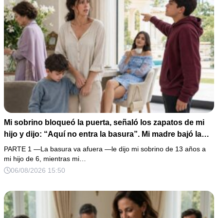
Mi sobrino bloqueó la puerta, señaló los zapatos de mi
hijo y dijo: “Aquí no entra la basura”. Mi madre bajó la
mirada y mi hermana siguió tomando café como si nada.
PARTE 1 —La basura va afuera —le dijo mi sobrino de 13 años a
Yo asentí, abracé a mi niño y me fui sin reclamar. Pero al
mi hijo de 6, mientras mi…
cancelar el depósito mensual descubrí que llevaba años
06/08/2026 15:50
pagando la escuela privada del mismo niño que acababa
de humillarlo.