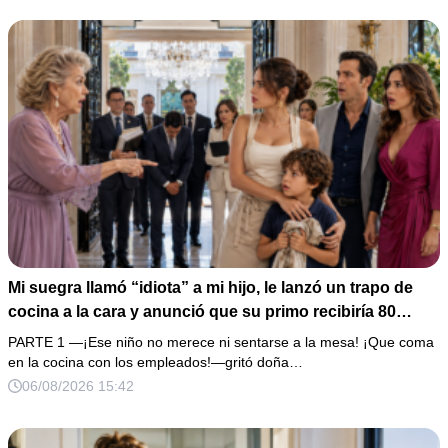
Mi suegra llamó “idiota” a mi hijo, le lanzó un trapo de
cocina a la cara y anunció que su primo recibiría 80
millones y el 50% de las acciones: “Aprende cuál es tu
PARTE 1 —¡Ese niño no merece ni sentarse a la mesa! ¡Que coma
lugar”. Permanecí en silencio hasta que terminaron de
en la cocina con los empleados!—gritó doña…
firmar; entonces mostré una grabación y alguien llamó a
06/08/2026 15:42
la puerta con varias órdenes judiciales…