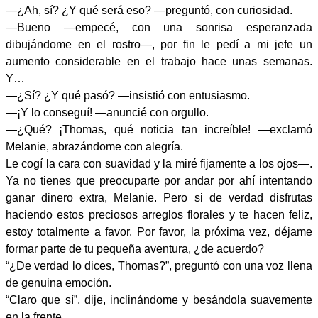
—¿Ah, sí? ¿Y qué será eso? —preguntó, con curiosidad.
—Bueno —empecé, con una sonrisa esperanzada
dibujándome en el rostro—, por fin le pedí a mi jefe un
aumento considerable en el trabajo hace unas semanas.
Y…
—¿Sí? ¿Y qué pasó? —insistió con entusiasmo.
—¡Y lo conseguí! —anuncié con orgullo.
—¿Qué? ¡Thomas, qué noticia tan increíble! —exclamó
Melanie, abrazándome con alegría.
Le cogí la cara con suavidad y la miré fijamente a los ojos—.
Ya no tienes que preocuparte por andar por ahí intentando
ganar dinero extra, Melanie. Pero si de verdad disfrutas
haciendo estos preciosos arreglos florales y te hacen feliz,
estoy totalmente a favor. Por favor, la próxima vez, déjame
formar parte de tu pequeña aventura, ¿de acuerdo?
“¿De verdad lo dices, Thomas?”, preguntó con una voz llena
de genuina emoción.
“Claro que sí”, dije, inclinándome y besándola suavemente
en la frente.