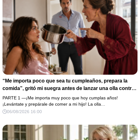
“Me importa poco que sea tu cumpleaños, prepara la
comida”, gritó mi suegra antes de lanzar una olla contra
mi cama. Mi esposo regresó horas después oliendo al
PARTE 1 —¡Me importa muy poco que hoy cumplas años!
perfume de su amante, seguro de que yo lo perdonaría.
¡Levántate y prepárale de comer a mi hijo! La olla…
Pero yo ya tenía 3 copias de los estados de cuenta y una
06/08/2026 16:00
carta que podía dejarlo sin el hogar que creía suyo.