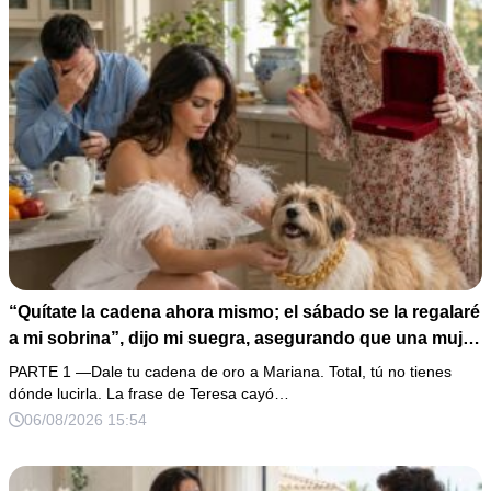
“Quítate la cadena ahora mismo; el sábado se la regalaré
a mi sobrina”, dijo mi suegra, asegurando que una mujer
con las manos marcadas por espinas no merecía 50
PARTE 1 —Dale tu cadena de oro a Mariana. Total, tú no tienes
gramos de oro. Mi esposo guardó silencio, así que
dónde lucirla. La frase de Teresa cayó…
obedecí con calma y le pedí que preparara la fiesta. Ella
06/08/2026 15:54
creyó haber ganado… hasta que proyecté el recibo
completo que había intentado ocultar.