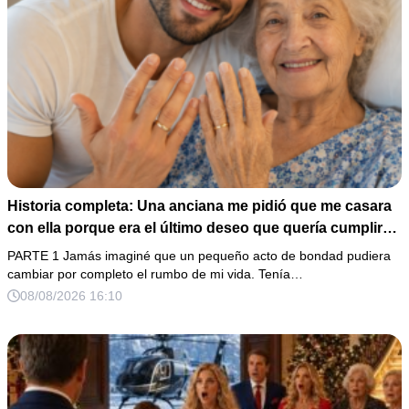
Historia completa: Una anciana me pidió que me casara
con ella porque era el último deseo que quería cumplir
antes de morir. Después de su fallecimiento, su abogado
PARTE 1 Jamás imaginé que un pequeño acto de bondad pudiera
puso en mis manos una vieja bolsa de hospital que
cambiar por completo el rumbo de mi vida. Tenía…
había conservado durante años y me dijo: «Ella te eligió
08/08/2026 16:10
por una razón que todavía no conoces».