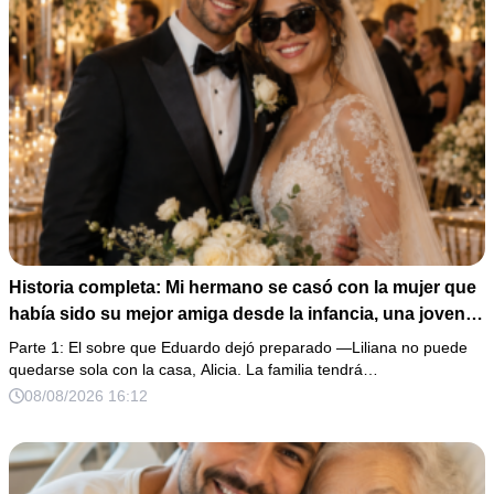
Historia completa: Mi hermano se casó con la mujer que
había sido su mejor amiga desde la infancia, una joven
ciega a la que protegió durante toda su vida. Tras su
Parte 1: El sobre que Eduardo dejó preparado —Liliana no puede
fallecimiento, ella me entregó un sobre y me confesó la
quedarse sola con la casa, Alicia. La familia tendrá…
verdadera razón por la que él la eligió a ella por encima
08/08/2026 16:12
de toda nuestra familia.