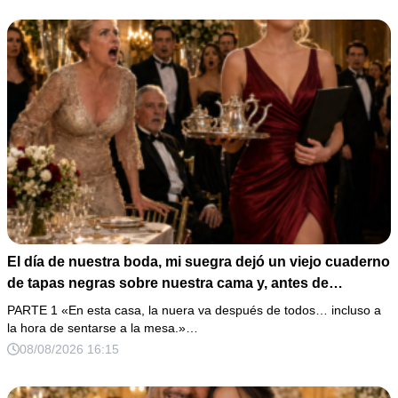
El día de nuestra boda, mi suegra dejó un viejo cuaderno
de tapas negras sobre nuestra cama y, antes de
marcharse, dijo: «En esta familia todos deben cumplir
PARTE 1 «En esta casa, la nuera va después de todos… incluso a
una misma regla…».
la hora de sentarse a la mesa.»…
08/08/2026 16:15