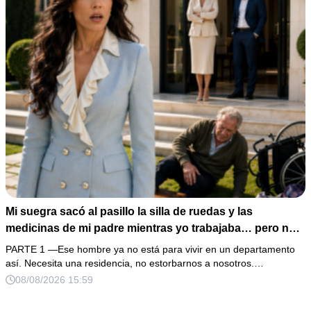
Mi suegra sacó al pasillo la silla de ruedas y las
medicinas de mi padre mientras yo trabajaba… pero no
sabía que él era dueño de la casa y que su hijo acabaría
PARTE 1 —Ese hombre ya no está para vivir en un departamento
perdiéndolo todo
así. Necesita una residencia, no estorbarnos a nosotros.…
08/08/2026 15:59