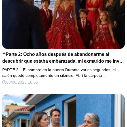
**Parte 2: Ocho años después de abandonarme al
descubrir que estaba embarazada, mi exmarido me invitó
a la cena de Navidad convencido de que podría burlarse
PARTE 2 – El nombre en la puerta Durante varios segundos, el
de la mujer a la que creía una fracasada y sin hijos. Lo
salón quedó completamente en silencio. Abrí la carpeta…
que jamás imaginó fue que esa noche sería él quien
08/08/2026 16:05
terminaría enfrentándose a la verdad.**