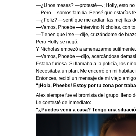
—¿Unos meses? —protesté—. ¡Holly, esto no e
—Pero… somos familia. Pensé que estarías fe
—¿Feliz? —sentí que me ardían las mejillas d
—Vamos, Phoebe —intervino Nicholas, con tono
—Tienen que irse —dije, cruzándome de braz
Pero Holly se negó.
Y Nicholas empezó a amenazarme sutilmente.
—Vamos, Phoebe —dijo, acercándose demasiad
Estaba furiosa. Si llamaba a la policía, los ni
Necesitaba un plan. Me encerré en mi habitació
Entonces, recibí un mensaje de mi viejo amigo 
“¡Hola, Pheebs! Estoy por tu zona por trab
Alex siempre fue el bromista del grupo, lleno d
Le contesté de inmediato:
“¿Puedes venir a casa? Tengo una situació