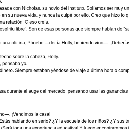
.
asada con Nicholas, su novio del instituto. Solíamos ser muy 
 su nueva vida, y nunca la culpé por ello. Creo que hizo lo q
a relación. O eso creía.
espíritu libre”. Son de esas personas que siempre hablan de “sali
n una oficina, Phoebe —decía Holly, bebiendo vino—. ¡Deberías
techo sobre la cabeza, Holly.
, pensaba yo.
dinero. Siempre estaban yéndose de viaje a última hora o comp
sa durante el auge del mercado, pensando usar las ganancias pa
ono—. ¡Vendimos la casa!
tás hablando en serio? ¿Y la escuela de los niños? ¿Y sus t
¡Será toda una experiencia educativa! Y luego encontraremos tr