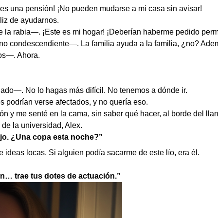
s una pensión! ¡No pueden mudarse a mi casa sin avisar!
liz de ayudarnos.
e la rabia—. ¡Este es mi hogar! ¡Deberían haberme pedido perm
 condescendiente—. La familia ayuda a la familia, ¿no? Ademá
os—. Ahora.
o—. No lo hagas más difícil. No tenemos a dónde ir.
ños podrían verse afectados, y no quería eso.
n y me senté en la cama, sin saber qué hacer, al borde del llan
de la universidad, Alex.
ajo. ¿Una copa esta noche?”
e ideas locas. Si alguien podía sacarme de este lío, era él.
n… trae tus dotes de actuación.”