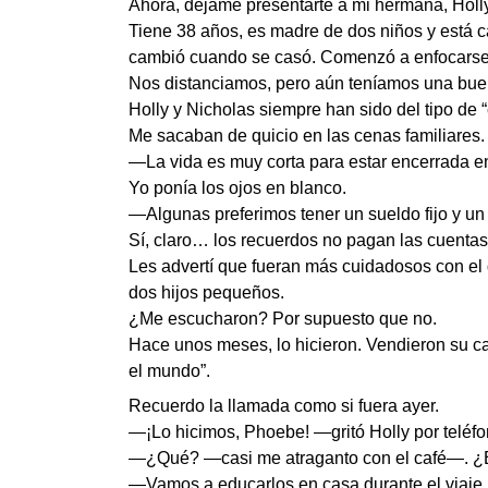
Ahora, déjame presentarte a mi hermana, Holly
Tiene 38 años, es madre de dos niños y está c
cambió cuando se casó. Comenzó a enfocarse en
Nos distanciamos, pero aún teníamos una buen
Holly y Nicholas siempre han sido del tipo de “
Me sacaban de quicio en las cenas familiares.
—La vida es muy corta para estar encerrada e
Yo ponía los ojos en blanco.
—Algunas preferimos tener un sueldo fijo y un 
Sí, claro… los recuerdos no pagan las cuentas
Les advertí que fueran más cuidadosos con el 
dos hijos pequeños.
¿Me escucharon? Por supuesto que no.
Hace unos meses, lo hicieron. Vendieron su ca
el mundo”.
Recuerdo la llamada como si fuera ayer.
—¡Lo hicimos, Phoebe! —gritó Holly por teléf
—¿Qué? —casi me atraganto con el café—. ¿Es
—Vamos a educarlos en casa durante el viaje. 