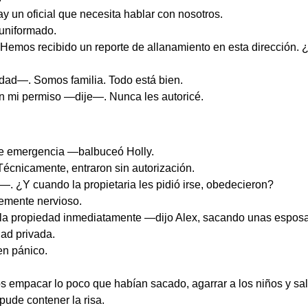
 un oficial que necesita hablar con nosotros.
 uniformado.
emos recibido un reporte de allanamiento en esta dirección.
edad—. Somos familia. Todo está bien.
in mi permiso —dije—. Nunca les autoricé.
e emergencia —balbuceó Holly.
cnicamente, entraron sin autorización.
. ¿Y cuando la propietaria les pidió irse, obedecieron?
emente nervioso.
 propiedad inmediatamente —dijo Alex, sacando unas esposas 
dad privada.
en pánico.
os empacar lo poco que habían sacado, agarrar a los niños y sali
pude contener la risa.