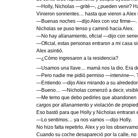
—Holly, Nicholas —grité—, ¿pueden venir? Hay
Vinieron sonrientes… hasta que vieron a Alex
—Buenas noches —dijo Alex con voz firme—. H
Nicholas se puso tenso y caminó hacia Alex.
—No hay allanamiento, oficial —dijo con seri
—Oficial, estas personas entraron a mi casa s
Alex asintió.
—¿Cómo ingresaron a la residencia?
—Usamos una llave… mamá nos la dio. Era d
—Pero nadie me pidió permiso —intervine—. Té
—Entiendo —dijo Alex mirando a su alrededor—
—Bueno… —Nicholas comenzó a decir, visibl
—Me temo que debo pedirles que abandonen la
cargos por allanamiento y violación de propie
Eso bastó para que Holly y Nicholas entraran 
—Lo sentimos… ya nos vamos —dijo Holly.
No hizo falta repetirlo. Alex y yo los observam
Cuando su coche desapareció por la calle, no 