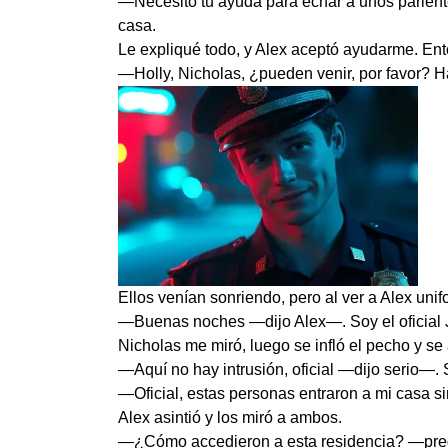
—Necesito tu ayuda para echar a unos parient
casa.
Le expliqué todo, y Alex aceptó ayudarme. Ento
—Holly, Nicholas, ¿pueden venir, por favor? Ha
Ellos venían sonriendo, pero al ver a Alex unif
—Buenas noches —dijo Alex—. Soy el oficial 
Nicholas me miró, luego se infló el pecho y se
—Aquí no hay intrusión, oficial —dijo serio—. 
—Oficial, estas personas entraron a mi casa s
Alex asintió y los miró a ambos.
—¿Cómo accedieron a esta residencia? —pre