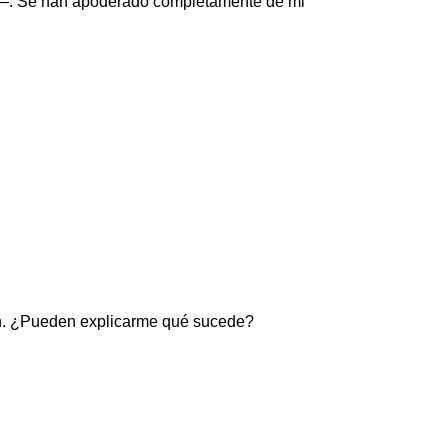
so—. Se han apoderado completamente de mi
ón. ¿Pueden explicarme qué sucede?