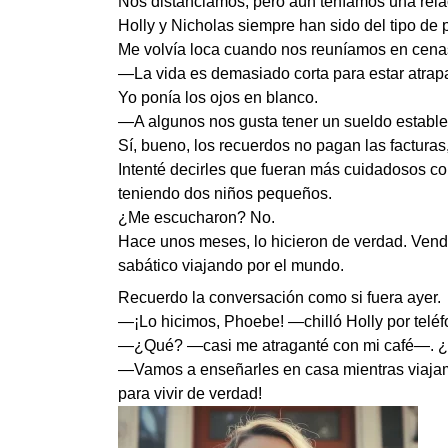
Nos distanciamos, pero aún teníamos una rela
Holly y Nicholas siempre han sido del tipo de p
Me volvía loca cuando nos reuníamos en cenas
—La vida es demasiado corta para estar atrap
Yo ponía los ojos en blanco.
—A algunos nos gusta tener un sueldo estable 
Sí, bueno, los recuerdos no pagan las facturas
Intenté decirles que fueran más cuidadosos co
teniendo dos niños pequeños.
¿Me escucharon? No.
Hace unos meses, lo hicieron de verdad. Vend
sabático viajando por el mundo.
Recuerdo la conversación como si fuera ayer.
—¡Lo hicimos, Phoebe! —chilló Holly por telé
—¿Qué? —casi me atraganté con mi café—. ¿Hol
—Vamos a enseñarles en casa mientras viajam
para vivir de verdad!