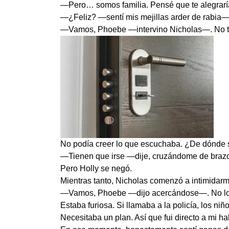
—Pero… somos familia. Pensé que te alegrarí
—¿Feliz? —sentí mis mejillas arder de rabia—.
—Vamos, Phoebe —intervino Nicholas—. No te p
No podía creer lo que escuchaba. ¿De dónde s
—Tienen que irse —dije, cruzándome de braz
Pero Holly se negó.
Mientras tanto, Nicholas comenzó a intimidarm
—Vamos, Phoebe —dijo acercándose—. No lo ha
Estaba furiosa. Si llamaba a la policía, los ni
Necesitaba un plan. Así que fui directo a mi hab