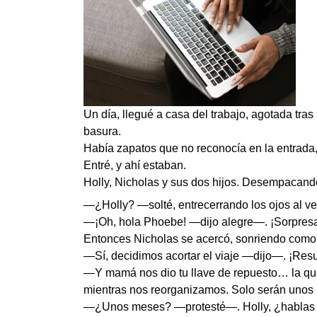
Un día, llegué a casa del trabajo, agotada tra
basura.
Había zapatos que no reconocía en la entrada, 
Entré, y ahí estaban.
Holly, Nicholas y sus dos hijos. Desempacando
—¿Holly? —solté, entrecerrando los ojos al 
—¡Oh, hola Phoebe! —dijo alegre—. ¡Sorpresa
Entonces Nicholas se acercó, sonriendo como 
—Sí, decidimos acortar el viaje —dijo—. ¡Resu
—Y mamá nos dio tu llave de repuesto… la qu
mientras nos reorganizamos. Solo serán unos
—¿Unos meses? —protesté—. Holly, ¿hablas e