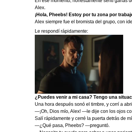
En ese momento, honestamente sentí ganas de 
Alex.
¡Hola, Pheebs! Estoy por tu zona por traba
Alex siempre fue el bromista del grupo, con id
Le respondí rápidamente:
¿Puedes venir a mi casa? Tengo una situaci
Una hora después sonó el timbre, y corrí a abri
—¡Oh, Dios mío, Alex! —le dije con los ojos co
Salí rápidamente y cerré la puerta detrás de mí
—¿Qué pasa, Pheebs? —preguntó.