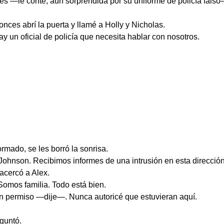
es —le conté, aún sorprendida por su uniforme de policía fal
nces abrí la puerta y llamé a Holly y Nicholas.
y un oficial de policía que necesita hablar con nosotros.
ormado, se les borró la sonrisa.
Johnson. Recibimos informes de una intrusión en esta direcci
 acercó a Alex.
Somos familia. Todo está bien.
in permiso —dije—. Nunca autoricé que estuvieran aquí.
guntó.