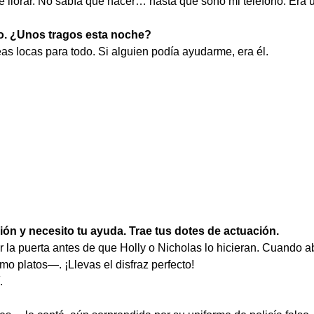
llorar. No sabía qué hacer… hasta que sonó mi teléfono. Era 
jo. ¿Unos tragos esta noche?
eas locas para todo. Si alguien podía ayudarme, era él.
ón y necesito tu ayuda. Trae tus dotes de actuación.
r la puerta antes de que Holly o Nicholas lo hicieran. Cuando ab
mo platos—. ¡Llevas el disfraz perfecto!
.