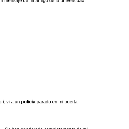
un mensaje de mi amigo de la universidad,
rí, vi a un
policía
parado en mi puerta.