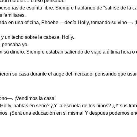
ción cordial… o eso pensaba.
ersonas de espíritu libre. Siempre hablando de “salirse de la carr
 familiares.
ada en una oficina, Phoebe —decía Holly, tomando su vino—. ¡D
y un techo sobre la cabeza, Holly.
, pensaba yo.
n su dinero. Siempre estaban saliendo de viaje a última hora o
ieron su casa durante el auge del mercado, pensando que usarí
fono—. ¡Vendimos la casa!
ly, hablas en serio? ¿Y la escuela de los niños? ¿Y sus tra
os. ¡Será una educación en sí misma! Y después podemos encon