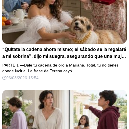
“Quítate la cadena ahora mismo; el sábado se la regalaré
a mi sobrina”, dijo mi suegra, asegurando que una mujer
con las manos marcadas por espinas no merecía 50
PARTE 1 —Dale tu cadena de oro a Mariana. Total, tú no tienes
gramos de oro. Mi esposo guardó silencio, así que
dónde lucirla. La frase de Teresa cayó…
obedecí con calma y le pedí que preparara la fiesta. Ella
06/08/2026 15:54
creyó haber ganado… hasta que proyecté el recibo
completo que había intentado ocultar.