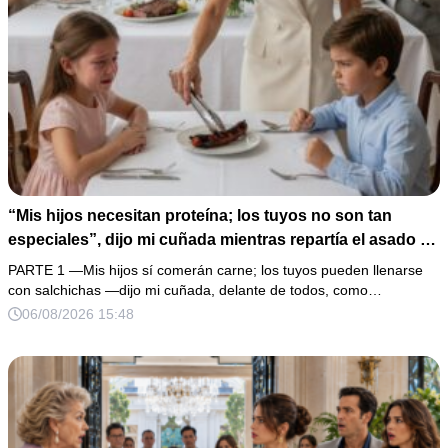
“Mis hijos necesitan proteína; los tuyos no son tan
especiales”, dijo mi cuñada mientras repartía el asado y
hacía llorar a mi hija. Mi esposo me pidió que no armara
PARTE 1 —Mis hijos sí comerán carne; los tuyos pueden llenarse
un escándalo, así que guardé silencio, terminé un pastel
con salchichas —dijo mi cuñada, delante de todos, como…
de boda de 8,000 pesos y coloqué sobre la mesa un
06/08/2026 15:48
documento que podía destruir sus planes familiares.