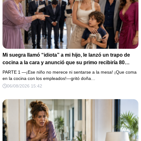
Mi suegra llamó “idiota” a mi hijo, le lanzó un trapo de
cocina a la cara y anunció que su primo recibiría 80
millones y el 50% de las acciones: “Aprende cuál es tu
PARTE 1 —¡Ese niño no merece ni sentarse a la mesa! ¡Que coma
lugar”. Permanecí en silencio hasta que terminaron de
en la cocina con los empleados!—gritó doña…
firmar; entonces mostré una grabación y alguien llamó a
06/08/2026 15:42
la puerta con varias órdenes judiciales…