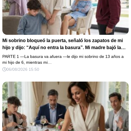
Mi sobrino bloqueó la puerta, señaló los zapatos de mi
hijo y dijo: “Aquí no entra la basura”. Mi madre bajó la
mirada y mi hermana siguió tomando café como si nada.
PARTE 1 —La basura va afuera —le dijo mi sobrino de 13 años a
Yo asentí, abracé a mi niño y me fui sin reclamar. Pero al
mi hijo de 6, mientras mi…
cancelar el depósito mensual descubrí que llevaba años
06/08/2026 15:50
pagando la escuela privada del mismo niño que acababa
de humillarlo.