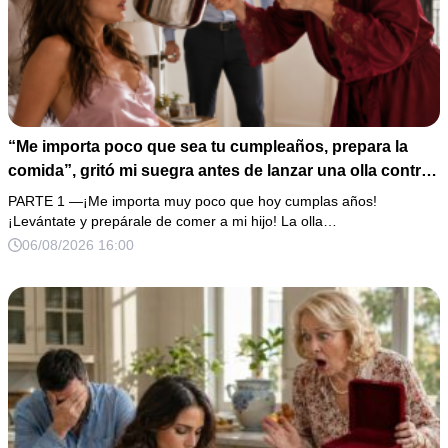
“Me importa poco que sea tu cumpleaños, prepara la
comida”, gritó mi suegra antes de lanzar una olla contra
mi cama. Mi esposo regresó horas después oliendo al
PARTE 1 —¡Me importa muy poco que hoy cumplas años!
perfume de su amante, seguro de que yo lo perdonaría.
¡Levántate y prepárale de comer a mi hijo! La olla…
Pero yo ya tenía 3 copias de los estados de cuenta y una
06/08/2026 16:00
carta que podía dejarlo sin el hogar que creía suyo.