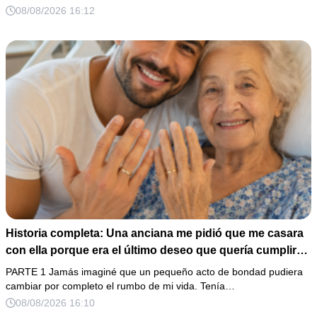
verdadera razón por la que él la eligió a ella por encima
08/08/2026 16:12
de toda nuestra familia.
Historia completa: Una anciana me pidió que me casara
con ella porque era el último deseo que quería cumplir
antes de morir. Después de su fallecimiento, su abogado
PARTE 1 Jamás imaginé que un pequeño acto de bondad pudiera
puso en mis manos una vieja bolsa de hospital que
cambiar por completo el rumbo de mi vida. Tenía…
había conservado durante años y me dijo: «Ella te eligió
08/08/2026 16:10