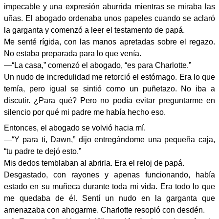
impecable y una expresión aburrida mientras se miraba las
uñas. El abogado ordenaba unos papeles cuando se aclaró
la garganta y comenzó a leer el testamento de papá.
Me senté rígida, con las manos apretadas sobre el regazo.
No estaba preparada para lo que venía.
—“La casa,” comenzó el abogado, “es para Charlotte.”
Un nudo de incredulidad me retorció el estómago. Era lo que
temía, pero igual se sintió como un puñetazo. No iba a
discutir. ¿Para qué? Pero no podía evitar preguntarme en
silencio por qué mi padre me había hecho eso.
Entonces, el abogado se volvió hacia mí.
—“Y para ti, Dawn,” dijo entregándome una pequeña caja,
“tu padre te dejó esto.”
Mis dedos temblaban al abrirla. Era el reloj de papá.
Desgastado, con rayones y apenas funcionando, había
estado en su muñeca durante toda mi vida. Era todo lo que
me quedaba de él. Sentí un nudo en la garganta que
amenazaba con ahogarme. Charlotte resopló con desdén.