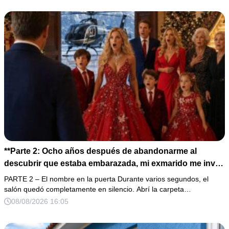
por una razón que todavía no conoces».
**Parte 2: Ocho años después de abandonarme al
descubrir que estaba embarazada, mi exmarido me invitó
a la cena de Navidad convencido de que podría burlarse
PARTE 2 – El nombre en la puerta Durante varios segundos, el
de la mujer a la que creía una fracasada y sin hijos. Lo
salón quedó completamente en silencio. Abrí la carpeta…
que jamás imaginó fue que esa noche sería él quien
08/08/2026 16:05
terminaría enfrentándose a la verdad.**