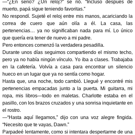
—“¿En serio? ¿Un reloj?” se rió. “Incluso después de
muerto, papá sigue teniendo favoritas.”
No respondí. Sujeté el reloj entre mis manos, acariciando la
correa de cuero que aún olía a él. La casa, las
pertenencias… ya no significaban nada para mí. Lo único
que quería era tener de nuevo a mi padre.
Pero entonces comenzó la verdadera pesadilla.
Durante unos días seguimos compartiendo el mismo techo,
pero ya no había ningún vínculo. Yo iba a clases. Trabajaba
en la cafetería. Volvía a casa para encontrar un silencio
hueco en un lugar que ya no sentía como hogar.
Hasta que, una noche, todo cambió. Llegué y encontré mis
pertenencias empacadas junto a la puerta. Mi guitarra, mi
ropa, mis libros—todo en maletas. Charlotte estaba en el
pasillo, con los brazos cruzados y una sonrisa inquietante en
el rostro.
—“Hasta aquí llegamos,” dijo con una voz alegre fingida.
“Necesito que te vayas, Dawn.”
Parpadeé lentamente, como si intentara despertarme de una