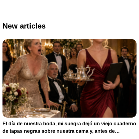
New articles
El día de nuestra boda, mi suegra dejó un viejo cuaderno
de tapas negras sobre nuestra cama y, antes de
marcharse, dijo: «En esta familia todos deben cumplir