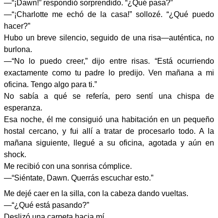
—“¡Dawn!” respondió sorprendido. “¿Qué pasa?”
—“¡Charlotte me echó de la casa!” sollozé. “¿Qué puedo
hacer?”
Hubo un breve silencio, seguido de una risa—auténtica, no
burlona.
—“No lo puedo creer,” dijo entre risas. “Está ocurriendo
exactamente como tu padre lo predijo. Ven mañana a mi
oficina. Tengo algo para ti.”
No sabía a qué se refería, pero sentí una chispa de
esperanza.
Esa noche, él me consiguió una habitación en un pequeño
hostal cercano, y fui allí a tratar de procesarlo todo. A la
mañana siguiente, llegué a su oficina, agotada y aún en
shock.
Me recibió con una sonrisa cómplice.
—“Siéntate, Dawn. Querrás escuchar esto.”
Me dejé caer en la silla, con la cabeza dando vueltas.
—“¿Qué está pasando?”
Deslizó una carpeta hacia mí.