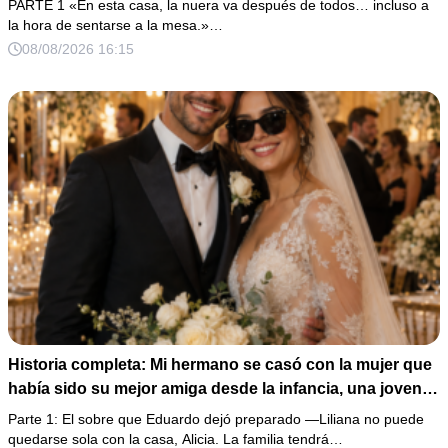
PARTE 1 «En esta casa, la nuera va después de todos… incluso a
una misma regla…».
la hora de sentarse a la mesa.»…
08/08/2026 16:15
Historia completa: Mi hermano se casó con la mujer que
había sido su mejor amiga desde la infancia, una joven
ciega a la que protegió durante toda su vida. Tras su
Parte 1: El sobre que Eduardo dejó preparado —Liliana no puede
fallecimiento, ella me entregó un sobre y me confesó la
quedarse sola con la casa, Alicia. La familia tendrá…