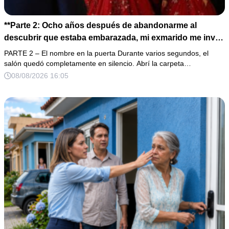
**Parte 2: Ocho años después de abandonarme al
descubrir que estaba embarazada, mi exmarido me invitó
a la cena de Navidad convencido de que podría burlarse
PARTE 2 – El nombre en la puerta Durante varios segundos, el
de la mujer a la que creía una fracasada y sin hijos. Lo
salón quedó completamente en silencio. Abrí la carpeta…
que jamás imaginó fue que esa noche sería él quien
08/08/2026 16:05
terminaría enfrentándose a la verdad.**