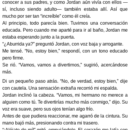
conocer a sus padres, y como Jordan aún vivía con ellos —
sí, incluso siendo adulto— también estaba allí. Así que
mucho por ser tan “increíble” como él creía.
Al principio, todo parecía bien. Tuvimos una conversación
educada. Pero cuando me aparté para ir al baño, Jordan me
estaba esperando junto a la puerta.
“¿Aburrida ya?” preguntó Jordan, con voz baja y arrogante.
Me tensé. “No, estoy bien,” respondí, con un tono educado
pero firme.
Se rió. “Vamos, vamos a divertirnos,” sugirió, acercándose
más.
Di un pequeño paso atrás. “No, de verdad, estoy bien,” dije
con cautela. Una sensación extraña recorrió mi espalda.
Jordan inclinó la cabeza. “Vamos, mi hermano no merece a
alguien como tú. Te divertirías mucho más conmigo,” dijo. Su
voz era suave, pero sus ojos tenían algo frío.
Antes de que pudiera reaccionar, me agarró de la cintura. Su
mano bajó más, presionando contra mi trasero.
“¡Aléjate de mí!” grité, empujándolo. El corazón me latía con