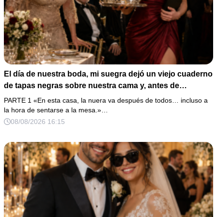
El día de nuestra boda, mi suegra dejó un viejo cuaderno
de tapas negras sobre nuestra cama y, antes de
marcharse, dijo: «En esta familia todos deben cumplir
PARTE 1 «En esta casa, la nuera va después de todos… incluso a
una misma regla…».
la hora de sentarse a la mesa.»…
08/08/2026 16:15