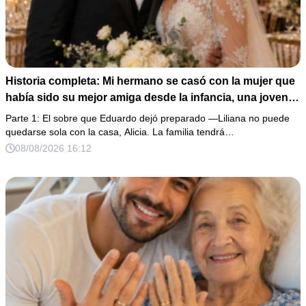
Historia completa: Mi hermano se casó con la mujer que
había sido su mejor amiga desde la infancia, una joven
ciega a la que protegió durante toda su vida. Tras su
Parte 1: El sobre que Eduardo dejó preparado —Liliana no puede
fallecimiento, ella me entregó un sobre y me confesó la
quedarse sola con la casa, Alicia. La familia tendrá…
verdadera razón por la que él la eligió a ella por encima
08/08/2026 16:12
de toda nuestra familia.