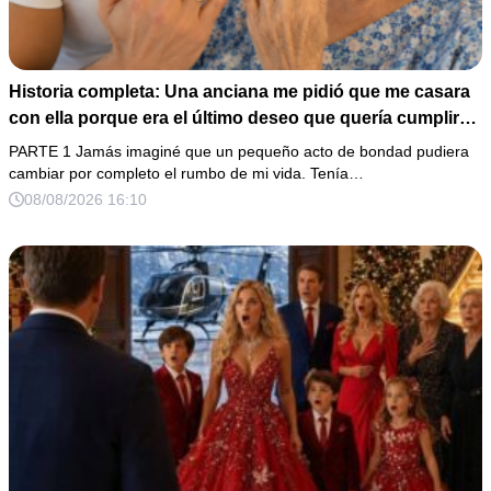
Historia completa: Una anciana me pidió que me casara
con ella porque era el último deseo que quería cumplir
antes de morir. Después de su fallecimiento, su abogado
PARTE 1 Jamás imaginé que un pequeño acto de bondad pudiera
puso en mis manos una vieja bolsa de hospital que
cambiar por completo el rumbo de mi vida. Tenía…
había conservado durante años y me dijo: «Ella te eligió
08/08/2026 16:10
por una razón que todavía no conoces».