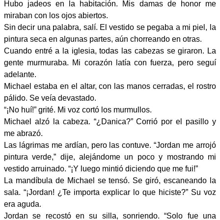
Hubo jadeos en la habitación. Mis damas de honor me
miraban con los ojos abiertos.
Sin decir una palabra, salí. El vestido se pegaba a mi piel, la
pintura seca en algunas partes, aún chorreando en otras.
Cuando entré a la iglesia, todas las cabezas se giraron. La
gente murmuraba. Mi corazón latía con fuerza, pero seguí
adelante.
Michael estaba en el altar, con las manos cerradas, el rostro
pálido. Se veía devastado.
“¡No huí!” grité. Mi voz cortó los murmullos.
Michael alzó la cabeza. “¿Danica?” Corrió por el pasillo y
me abrazó.
Las lágrimas me ardían, pero las contuve. “Jordan me arrojó
pintura verde,” dije, alejándome un poco y mostrando mi
vestido arruinado. “¡Y luego mintió diciendo que me fui!”
La mandíbula de Michael se tensó. Se giró, escaneando la
sala. “¡Jordan! ¿Te importa explicar lo que hiciste?” Su voz
era aguda.
Jordan se recostó en su silla, sonriendo. “Solo fue una