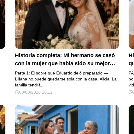
Historia completa: Mi hermano se casó
Hi
con la mujer que había sido su mejor
qu
amiga desde la infancia, una joven ciega
úl
Parte 1: El sobre que Eduardo dejó preparado —
PA
s
a la que protegió durante toda su vida.
Liliana no puede quedarse sola con la casa, Alicia. La
de
bo
familia tendrá…
vi
Tras su fallecimiento, ella me entregó un
s
08/08/2026 16:12
sobre y me confesó la verdadera razón
vi
por la que él la eligió a ella por encima
c
de toda nuestra familia.
«E
n