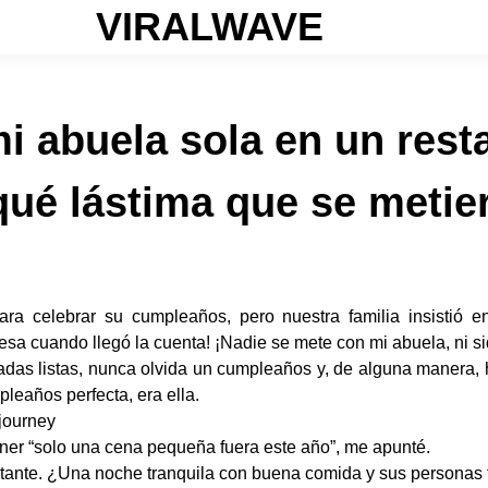
VIRALWAVE
mi abuela sola en un rest
qué lástima que se metier
ara celebrar su cumpleaños, pero nuestra familia insistió e
a cuando llegó la cuenta! ¡Nadie se mete con mi abuela, ni siqu
eadas listas, nunca olvida un cumpleaños y, de alguna manera, 
leaños perfecta, era ella.
journey
ner “solo una cena pequeña fuera este año”, me apunté.
ante. ¿Una noche tranquila con buena comida y sus personas fav