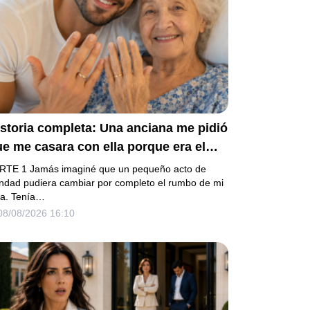
storia completa: Una anciana me pidió
e me casara con ella porque era el
timo deseo que quería cumplir antes
RTE 1 Jamás imaginé que un pequeño acto de
 morir. Después de su fallecimiento,
ndad pudiera cambiar por completo el rumbo de mi
da. Tenía…
u abogado puso en mis manos una
08/08/2026 16:10
eja bolsa de hospital que había
onservado durante años y me dijo:
lla te eligió por una razón que todavía
o conoces».