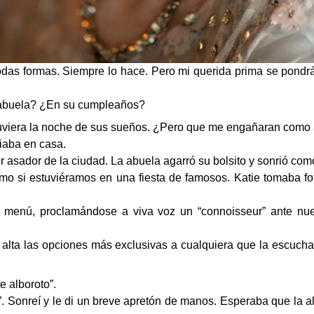
e todas formas. Siempre lo hace. Pero mi querida prima se pond
la abuela? ¿En su cumpleaños?
uviera la noche de sus sueños. ¿Pero que me engañaran como a 
iaba en casa.
 asador de la ciudad. La abuela agarró su bolsito y sonrió como
o si estuviéramos en una fiesta de famosos. Katie tomaba fot
l menú, proclamándose a viva voz un “connoisseur” ante nu
alta las opciones más exclusivas a cualquiera que la escuchar
e alboroto”.
”. Sonreí y le di un breve apretón de manos. Esperaba que la 