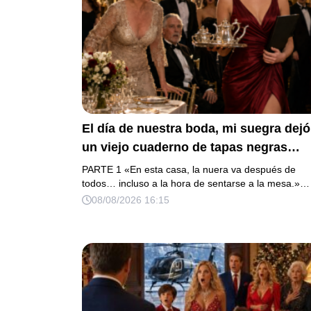
El día de nuestra boda, mi suegra dejó
un viejo cuaderno de tapas negras
sobre nuestra cama y, antes de
PARTE 1 «En esta casa, la nuera va después de
marcharse, dijo: «En esta familia todo
todos… incluso a la hora de sentarse a la mesa.»…
08/08/2026 16:15
deben cumplir una misma regla…».