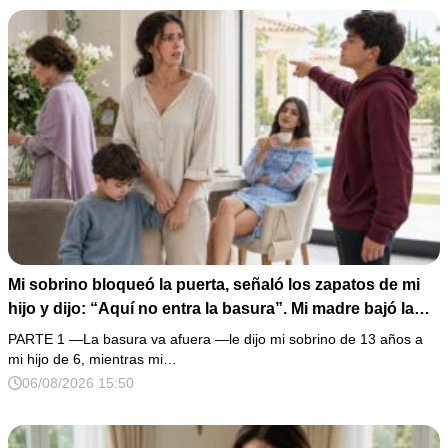
completo que había intentado ocultar.
Mi sobrino bloqueó la puerta, señaló los zapatos de mi
hijo y dijo: “Aquí no entra la basura”. Mi madre bajó la
mirada y mi hermana siguió tomando café como si nada.
PARTE 1 —La basura va afuera —le dijo mi sobrino de 13 años a
Yo asentí, abracé a mi niño y me fui sin reclamar. Pero al
mi hijo de 6, mientras mi…
cancelar el depósito mensual descubrí que llevaba años
06/08/2026 15:50
pagando la escuela privada del mismo niño que acababa
de humillarlo.