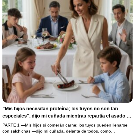
“Mis hijos necesitan proteína; los tuyos no son tan
especiales”, dijo mi cuñada mientras repartía el asado y
hacía llorar a mi hija. Mi esposo me pidió que no armara
PARTE 1 —Mis hijos sí comerán carne; los tuyos pueden llenarse
un escándalo, así que guardé silencio, terminé un pastel
con salchichas —dijo mi cuñada, delante de todos, como…