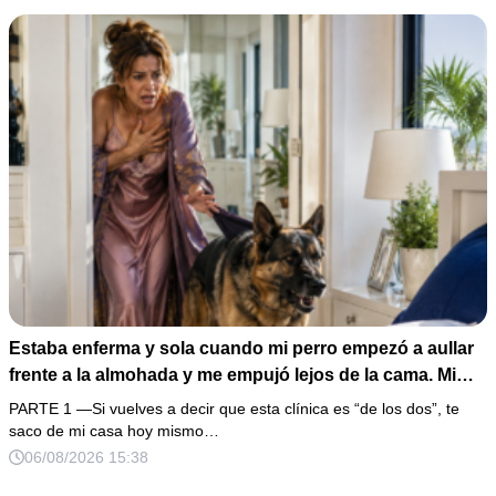
Estaba enferma y sola cuando mi perro empezó a aullar
frente a la almohada y me empujó lejos de la cama. Mi
esposo regresó un día antes y susurró: “Acuéstate,
PARTE 1 —Si vuelves a decir que esta clínica es “de los dos”, te
amor, yo te cuidaré”. Fingí obedecer, pero escondí una
saco de mi casa hoy mismo…
grabadora bajo la cobija… Esa noche escuché por qué
06/08/2026 15:38
querían declararme incapaz el viernes.