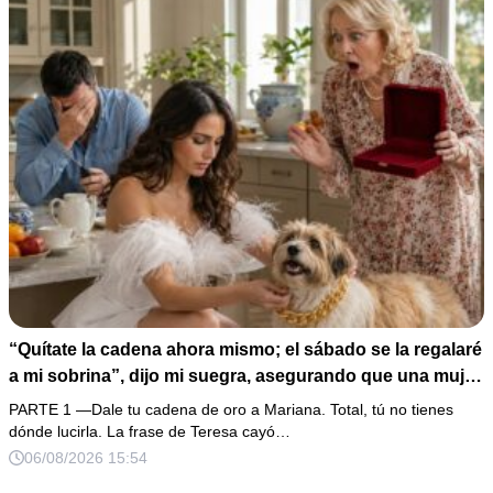
“Quítate la cadena ahora mismo; el sábado se la regalaré
a mi sobrina”, dijo mi suegra, asegurando que una mujer
con las manos marcadas por espinas no merecía 50
PARTE 1 —Dale tu cadena de oro a Mariana. Total, tú no tienes
gramos de oro. Mi esposo guardó silencio, así que
dónde lucirla. La frase de Teresa cayó…
obedecí con calma y le pedí que preparara la fiesta. Ella
06/08/2026 15:54
creyó haber ganado… hasta que proyecté el recibo