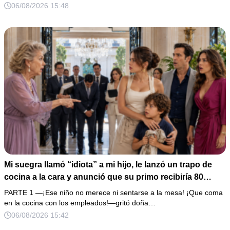
de boda de 8,000 pesos y coloqué sobre la mesa un
06/08/2026 15:48
documento que podía destruir sus planes familiares.
Mi suegra llamó “idiota” a mi hijo, le lanzó un trapo de
cocina a la cara y anunció que su primo recibiría 80
millones y el 50% de las acciones: “Aprende cuál es tu
PARTE 1 —¡Ese niño no merece ni sentarse a la mesa! ¡Que coma
lugar”. Permanecí en silencio hasta que terminaron de
en la cocina con los empleados!—gritó doña…
firmar; entonces mostré una grabación y alguien llamó a
06/08/2026 15:42
la puerta con varias órdenes judiciales…