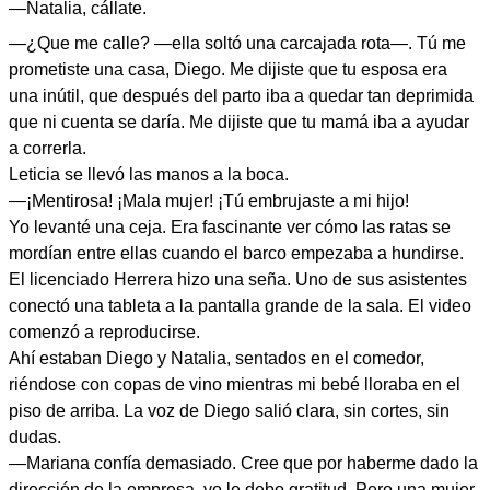
—Natalia, cállate.
—¿Que me calle? —ella soltó una carcajada rota—. Tú me
prometiste una casa, Diego. Me dijiste que tu esposa era
una inútil, que después del parto iba a quedar tan deprimida
que ni cuenta se daría. Me dijiste que tu mamá iba a ayudar
a correrla.
Leticia se llevó las manos a la boca.
—¡Mentirosa! ¡Mala mujer! ¡Tú embrujaste a mi hijo!
Yo levanté una ceja. Era fascinante ver cómo las ratas se
mordían entre ellas cuando el barco empezaba a hundirse.
El licenciado Herrera hizo una seña. Uno de sus asistentes
conectó una tableta a la pantalla grande de la sala. El video
comenzó a reproducirse.
Ahí estaban Diego y Natalia, sentados en el comedor,
riéndose con copas de vino mientras mi bebé lloraba en el
piso de arriba. La voz de Diego salió clara, sin cortes, sin
dudas.
—Mariana confía demasiado. Cree que por haberme dado la
dirección de la empresa, yo le debo gratitud. Pero una mujer