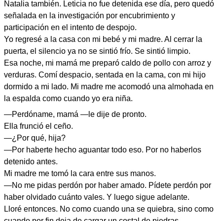
Natalia también. Leticia no fue detenida ese día, pero quedó
señalada en la investigación por encubrimiento y
participación en el intento de despojo.
Yo regresé a la casa con mi bebé y mi madre. Al cerrar la
puerta, el silencio ya no se sintió frío. Se sintió limpio.
Esa noche, mi mamá me preparó caldo de pollo con arroz y
verduras. Comí despacio, sentada en la cama, con mi hijo
dormido a mi lado. Mi madre me acomodó una almohada en
la espalda como cuando yo era niña.
—Perdóname, mamá —le dije de pronto.
Ella frunció el ceño.
—¿Por qué, hija?
—Por haberte hecho aguantar todo eso. Por no haberlos
detenido antes.
Mi madre me tomó la cara entre sus manos.
—No me pidas perdón por haber amado. Pídete perdón por
haber olvidado cuánto vales. Y luego sigue adelante.
Lloré entonces. No como cuando una se quiebra, sino como
cuando por fin deja de cargar un costal de piedras.