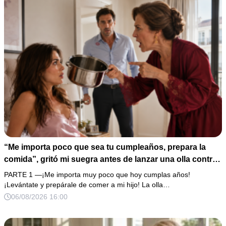
“Me importa poco que sea tu cumpleaños, prepara la
comida”, gritó mi suegra antes de lanzar una olla contra
mi cama. Mi esposo regresó horas después oliendo al
PARTE 1 —¡Me importa muy poco que hoy cumplas años!
perfume de su amante, seguro de que yo lo perdonaría.
¡Levántate y prepárale de comer a mi hijo! La olla…
Pero yo ya tenía 3 copias de los estados de cuenta y una
06/08/2026 16:00
carta que podía dejarlo sin el hogar que creía suyo.