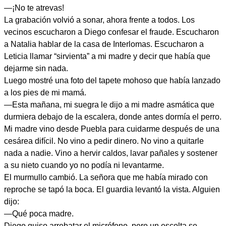
—¡No te atrevas!
La grabación volvió a sonar, ahora frente a todos. Los
vecinos escucharon a Diego confesar el fraude. Escucharon
a Natalia hablar de la casa de Interlomas. Escucharon a
Leticia llamar “sirvienta” a mi madre y decir que había que
dejarme sin nada.
Luego mostré una foto del tapete mohoso que había lanzado
a los pies de mi mamá.
—Esta mañana, mi suegra le dijo a mi madre asmática que
durmiera debajo de la escalera, donde antes dormía el perro.
Mi madre vino desde Puebla para cuidarme después de una
cesárea difícil. No vino a pedir dinero. No vino a quitarle
nada a nadie. Vino a hervir caldos, lavar pañales y sostener
a su nieto cuando yo no podía ni levantarme.
El murmullo cambió. La señora que me había mirado con
reproche se tapó la boca. El guardia levantó la vista. Alguien
dijo:
—Qué poca madre.
Diego quiso arrebatar el micrófono, pero un escolta se