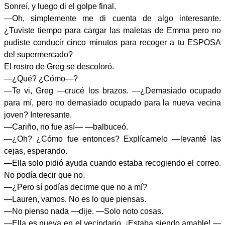
Sonreí, y luego di el golpe final.
—Oh, simplemente me di cuenta de algo interesante.
¿Tuviste tiempo para cargar las maletas de Emma pero no
pudiste conducir cinco minutos para recoger a tu ESPOSA
del supermercado?
El rostro de Greg se descoloró.
—¿Qué? ¿Cómo—?
—Te vi, Greg —crucé los brazos. —¿Demasiado ocupado
para mí, pero no demasiado ocupado para la nueva vecina
joven? Interesante.
—Cariño, no fue así— —balbuceó.
—¿Oh? ¿Cómo fue entonces? Explícamelo —levanté las
cejas, esperando.
—Ella solo pidió ayuda cuando estaba recogiendo el correo.
No podía decir que no.
—¿Pero sí podías decirme que no a mí?
—Lauren, vamos. No es lo que piensas.
—No pienso nada —dije. —Solo noto cosas.
—Ella es nueva en el vecindario. ¡Estaba siendo amable! —