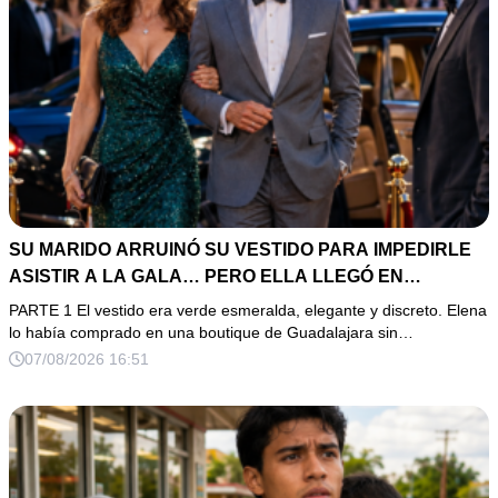
SU MARIDO ARRUINÓ SU VESTIDO PARA IMPEDIRLE
ASISTIR A LA GALA… PERO ELLA LLEGÓ EN
LIMUSINA COMO INVITADA DE HONOR DEL DUEÑO DE
PARTE 1 El vestido era verde esmeralda, elegante y discreto. Elena
LA EMPRESA
lo había comprado en una boutique de Guadalajara sin…
07/08/2026 16:51