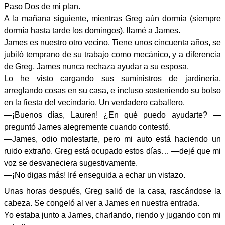
Paso Dos de mi plan.
A la mañana siguiente, mientras Greg aún dormía (siempre
dormía hasta tarde los domingos), llamé a James.
James es nuestro otro vecino. Tiene unos cincuenta años, se
jubiló temprano de su trabajo como mecánico, y a diferencia
de Greg, James nunca rechaza ayudar a su esposa.
Lo he visto cargando sus suministros de jardinería,
arreglando cosas en su casa, e incluso sosteniendo su bolso
en la fiesta del vecindario. Un verdadero caballero.
—¡Buenos días, Lauren! ¿En qué puedo ayudarte? —
preguntó James alegremente cuando contestó.
—James, odio molestarte, pero mi auto está haciendo un
ruido extraño. Greg está ocupado estos días… —dejé que mi
voz se desvaneciera sugestivamente.
—¡No digas más! Iré enseguida a echar un vistazo.
Unas horas después, Greg salió de la casa, rascándose la
cabeza. Se congeló al ver a James en nuestra entrada.
Yo estaba junto a James, charlando, riendo y jugando con mi