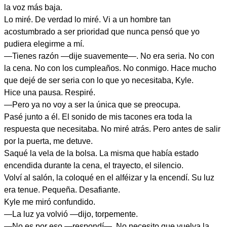
la voz más baja.
Lo miré. De verdad lo miré. Vi a un hombre tan
acostumbrado a ser prioridad que nunca pensó que yo
pudiera elegirme a mí.
—Tienes razón —dije suavemente—. No era seria. No con
la cena. No con los cumpleaños. No conmigo. Hace mucho
que dejé de ser seria con lo que yo necesitaba, Kyle.
Hice una pausa. Respiré.
—Pero ya no voy a ser la única que se preocupa.
Pasé junto a él. El sonido de mis tacones era toda la
respuesta que necesitaba. No miré atrás. Pero antes de salir
por la puerta, me detuve.
Saqué la vela de la bolsa. La misma que había estado
encendida durante la cena, el trayecto, el silencio.
Volví al salón, la coloqué en el alféizar y la encendí. Su luz
era tenue. Pequeña. Desafiante.
Kyle me miró confundido.
—La luz ya volvió —dijo, torpemente.
—No es por eso —respondí—. No necesito que vuelva la