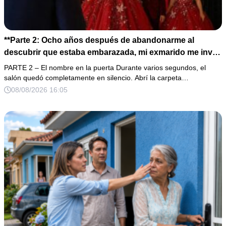
**Parte 2: Ocho años después de abandonarme al
descubrir que estaba embarazada, mi exmarido me invitó
a la cena de Navidad convencido de que podría burlarse
PARTE 2 – El nombre en la puerta Durante varios segundos, el
de la mujer a la que creía una fracasada y sin hijos. Lo
salón quedó completamente en silencio. Abrí la carpeta…
que jamás imaginó fue que esa noche sería él quien
08/08/2026 16:05
terminaría enfrentándose a la verdad.**