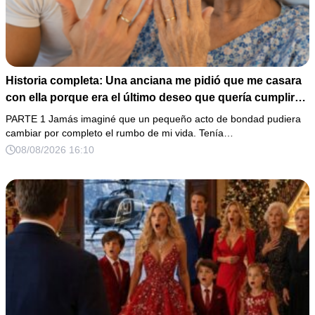
Historia completa: Una anciana me pidió que me casara
con ella porque era el último deseo que quería cumplir
antes de morir. Después de su fallecimiento, su abogado
PARTE 1 Jamás imaginé que un pequeño acto de bondad pudiera
puso en mis manos una vieja bolsa de hospital que
cambiar por completo el rumbo de mi vida. Tenía…
había conservado durante años y me dijo: «Ella te eligió
08/08/2026 16:10
por una razón que todavía no conoces».