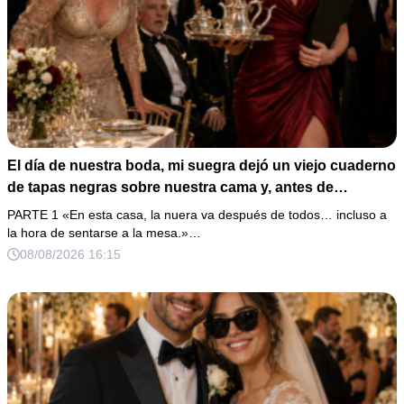
El día de nuestra boda, mi suegra dejó un viejo cuaderno
de tapas negras sobre nuestra cama y, antes de
marcharse, dijo: «En esta familia todos deben cumplir
PARTE 1 «En esta casa, la nuera va después de todos… incluso a
una misma regla…».
la hora de sentarse a la mesa.»…
08/08/2026 16:15