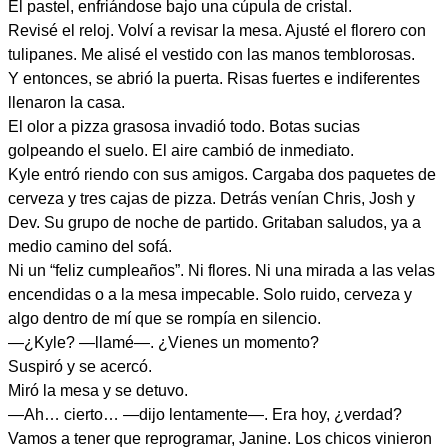
El pastel, enfriándose bajo una cúpula de cristal.
Revisé el reloj. Volví a revisar la mesa. Ajusté el florero con
tulipanes. Me alisé el vestido con las manos temblorosas.
Y entonces, se abrió la puerta. Risas fuertes e indiferentes
llenaron la casa.
El olor a pizza grasosa invadió todo. Botas sucias
golpeando el suelo. El aire cambió de inmediato.
Kyle entró riendo con sus amigos. Cargaba dos paquetes de
cerveza y tres cajas de pizza. Detrás venían Chris, Josh y
Dev. Su grupo de noche de partido. Gritaban saludos, ya a
medio camino del sofá.
Ni un “feliz cumpleaños”. Ni flores. Ni una mirada a las velas
encendidas o a la mesa impecable. Solo ruido, cerveza y
algo dentro de mí que se rompía en silencio.
—¿Kyle? —llamé—. ¿Vienes un momento?
Suspiró y se acercó.
Miró la mesa y se detuvo.
—Ah… cierto… —dijo lentamente—. Era hoy, ¿verdad?
Vamos a tener que reprogramar, Janine. Los chicos vinieron