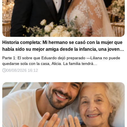
Historia completa: Mi hermano se casó con la mujer que
había sido su mejor amiga desde la infancia, una joven
ciega a la que protegió durante toda su vida. Tras su
Parte 1: El sobre que Eduardo dejó preparado —Liliana no puede
fallecimiento, ella me entregó un sobre y me confesó la
quedarse sola con la casa, Alicia. La familia tendrá…
verdadera razón por la que él la eligió a ella por encima
08/08/2026 16:12
de toda nuestra familia.