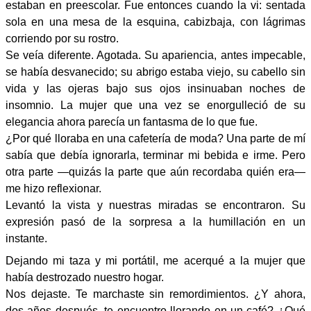
estaban en preescolar. Fue entonces cuando la vi: sentada
sola en una mesa de la esquina, cabizbaja, con lágrimas
corriendo por su rostro.
Se veía diferente. Agotada. Su apariencia, antes impecable,
se había desvanecido; su abrigo estaba viejo, su cabello sin
vida y las ojeras bajo sus ojos insinuaban noches de
insomnio. La mujer que una vez se enorgulleció de su
elegancia ahora parecía un fantasma de lo que fue.
¿Por qué lloraba en una cafetería de moda? Una parte de mí
sabía que debía ignorarla, terminar mi bebida e irme. Pero
otra parte —quizás la parte que aún recordaba quién era—
me hizo reflexionar.
Levantó la vista y nuestras miradas se encontraron. Su
expresión pasó de la sorpresa a la humillación en un
instante.
Dejando mi taza y mi portátil, me acerqué a la mujer que
había destrozado nuestro hogar.
Nos dejaste. Te marchaste sin remordimientos. ¿Y ahora,
dos años después, te encuentro llorando en un café? ¿Qué