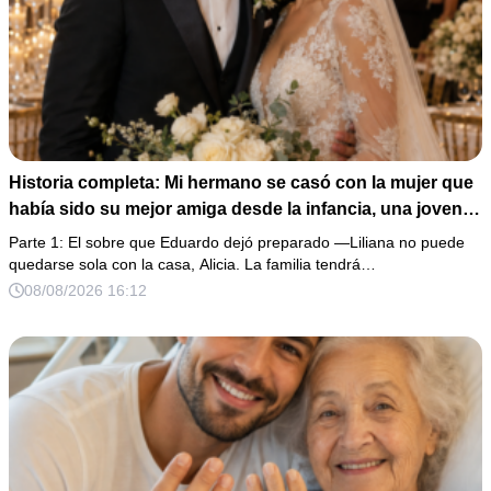
Historia completa: Mi hermano se casó con la mujer que
había sido su mejor amiga desde la infancia, una joven
ciega a la que protegió durante toda su vida. Tras su
Parte 1: El sobre que Eduardo dejó preparado —Liliana no puede
fallecimiento, ella me entregó un sobre y me confesó la
quedarse sola con la casa, Alicia. La familia tendrá…
verdadera razón por la que él la eligió a ella por encima
08/08/2026 16:12
de toda nuestra familia.