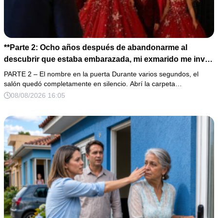
**Parte 2: Ocho años después de abandonarme al
descubrir que estaba embarazada, mi exmarido me invitó
a la cena de Navidad convencido de que podría burlarse
PARTE 2 – El nombre en la puerta Durante varios segundos, el
de la mujer a la que creía una fracasada y sin hijos. Lo
salón quedó completamente en silencio. Abrí la carpeta…
que jamás imaginó fue que esa noche sería él quien
08/08/2026 16:05
terminaría enfrentándose a la verdad.**