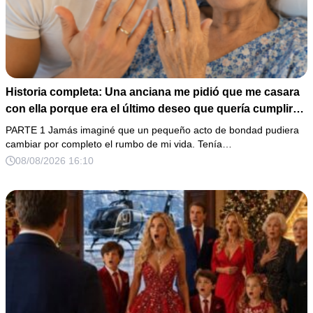
Historia completa: Una anciana me pidió que me casara
con ella porque era el último deseo que quería cumplir
antes de morir. Después de su fallecimiento, su abogado
PARTE 1 Jamás imaginé que un pequeño acto de bondad pudiera
puso en mis manos una vieja bolsa de hospital que
cambiar por completo el rumbo de mi vida. Tenía…
había conservado durante años y me dijo: «Ella te eligió
08/08/2026 16:10
por una razón que todavía no conoces».