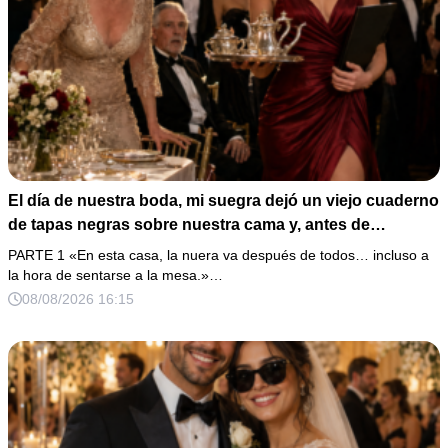
El día de nuestra boda, mi suegra dejó un viejo cuaderno
de tapas negras sobre nuestra cama y, antes de
marcharse, dijo: «En esta familia todos deben cumplir
PARTE 1 «En esta casa, la nuera va después de todos… incluso a
una misma regla…».
la hora de sentarse a la mesa.»…
08/08/2026 16:15