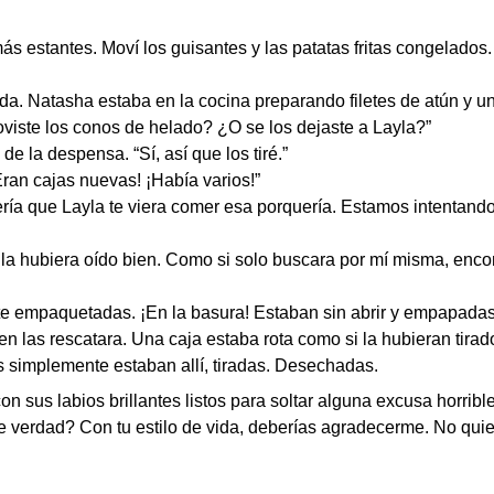
ás estantes. Moví los guisantes y las patatas fritas congelados.
dida. Natasha estaba en la cocina preparando filetes de atún y 
viste los conos de helado? ¿O se los dejaste a Layla?”
 de la despensa. “Sí, así que los tiré.”
Eran cajas nuevas! ¡Había varios!”
ería que Layla te viera comer esa porquería. Estamos intentan
la hubiera oído bien. Como si solo buscara por mí misma, encon
te empaquetadas. ¡En la basura! Estaban sin abrir y empapada
ien las rescatara. Una caja estaba rota como si la hubieran tir
 simplemente estaban allí, tiradas. Desechadas.
on sus labios brillantes listos para soltar alguna excusa horrible
e verdad? Con tu estilo de vida, deberías agradecerme. No qui