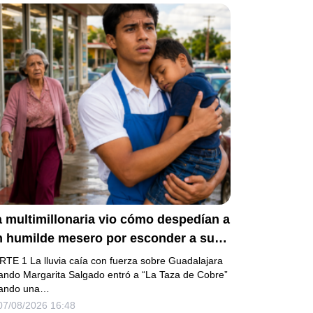
 multimillonaria vio cómo despedían a
n humilde mesero por esconder a su
ermanito enfermo… pero el verdadero
RTE 1 La lluvia caía con fuerza sobre Guadalajara
cándalo estaba a punto de estallar.
ando Margarita Salgado entró a “La Taza de Cobre”
ando una…
07/08/2026 16:48