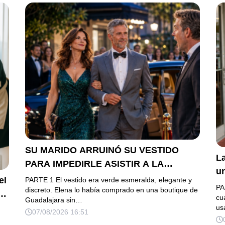
SU MARIDO ARRUINÓ SU VESTIDO
La
PARA IMPEDIRLE ASISTIR A LA
u
GALA… PERO ELLA LLEGÓ EN
el
PARTE 1 El vestido era verde esmeralda, elegante y
h
PA
LIMUSINA COMO INVITADA DE HONOR
discreto. Elena lo había comprado en una boutique de
es
cu
Guadalajara sin…
DEL DUEÑO DE LA EMPRESA
us
07/08/2026 16:51