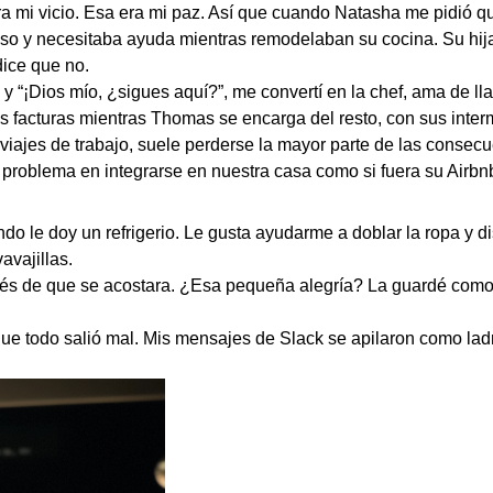
 mi vicio. Esa era mi paz. Así que cuando Natasha me pidió q
o y necesitaba ayuda mientras remodelaban su cocina. Su hija 
 dice que no.
 “¡Dios mío, ¿sigues aquí?”, me convertí en la chef, ama de ll
s facturas mientras Thomas se encarga del resto, con sus inter
 viajes de trabajo, suele perderse la mayor parte de las consec
 problema en integrarse en nuestra casa como si fuera su Airbn
ndo le doy un refrigerio. Le gusta ayudarme a doblar la ropa y d
vajillas.
és de que se acostara. ¿Esa pequeña alegría? La guardé como 
que todo salió mal. Mis mensajes de Slack se apilaron como lad