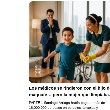
Los médicos se rindieron con el hijo d
magnate… pero la mujer que limpiaba
su casa descubrió la verdad que nadie
PARTE 1 Santiago Arriaga había pagado más de
quiso escuchar.
18,000,000 de pesos en estudios, terapias y