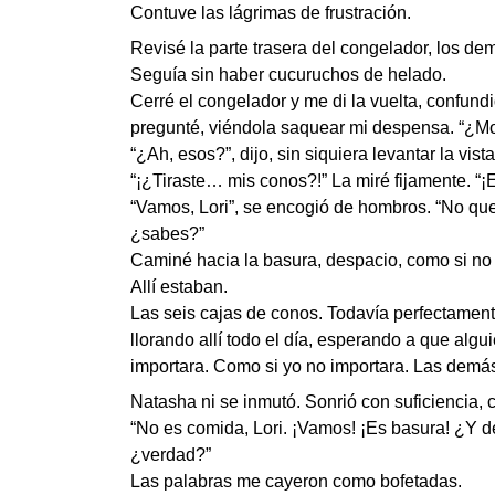
Contuve las lágrimas de frustración.
Revisé la parte trasera del congelador, los dem
Seguía sin haber cucuruchos de helado.
Cerré el congelador y me di la vuelta, confun
pregunté, viéndola saquear mi despensa. “¿Mo
“¿Ah, esos?”, dijo, sin siquiera levantar la vista
“¡¿Tiraste… mis conos?!” La miré fijamente. “¡
“Vamos, Lori”, se encogió de hombros. “No qu
¿sabes?”
Caminé hacia la basura, despacio, como si no 
Allí estaban.
Las seis cajas de conos. Todavía perfectamen
llorando allí todo el día, esperando a que algu
importara. Como si yo no importara. Las demás
Natasha ni se inmutó. Sonrió con suficiencia, c
“No es comida, Lori. ¡Vamos! ¡Es basura! ¿Y d
¿verdad?”
Las palabras me cayeron como bofetadas.