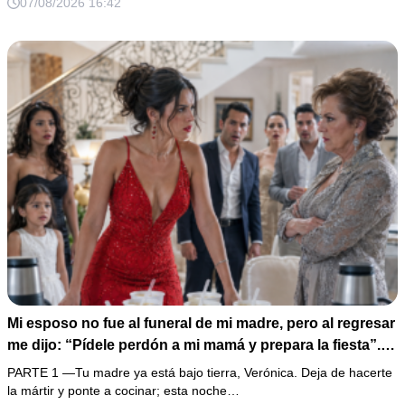
07/08/2026 16:42
Mi esposo no fue al funeral de mi madre, pero al regresar
me dijo: “Pídele perdón a mi mamá y prepara la fiesta”.
No discutí; acomodé 24 sopas instantáneas, hice una
PARTE 1 —Tu madre ya está bajo tierra, Verónica. Deja de hacerte
maleta y abrí la fonda que había heredado. Cuando un
la mártir y ponte a cocinar; esta noche…