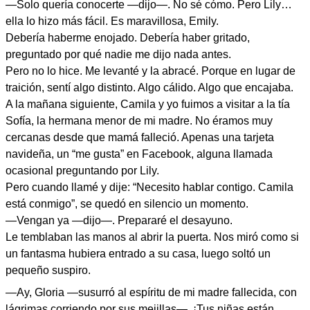
—Solo quería conocerte —dijo—. No sé cómo. Pero Lily…
ella lo hizo más fácil. Es maravillosa, Emily.
Debería haberme enojado. Debería haber gritado,
preguntado por qué nadie me dijo nada antes.
Pero no lo hice. Me levanté y la abracé. Porque en lugar de
traición, sentí algo distinto. Algo cálido. Algo que encajaba.
A la mañana siguiente, Camila y yo fuimos a visitar a la tía
Sofía, la hermana menor de mi madre. No éramos muy
cercanas desde que mamá falleció. Apenas una tarjeta
navideña, un “me gusta” en Facebook, alguna llamada
ocasional preguntando por Lily.
Pero cuando llamé y dije: “Necesito hablar contigo. Camila
está conmigo”, se quedó en silencio un momento.
—Vengan ya —dijo—. Prepararé el desayuno.
Le temblaban las manos al abrir la puerta. Nos miró como si
un fantasma hubiera entrado a su casa, luego soltó un
pequeño suspiro.
—Ay, Gloria —susurró al espíritu de mi madre fallecida, con
lágrimas corriendo por sus mejillas—. ¡Tus niñas están