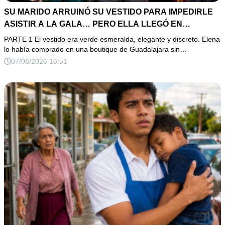
SU MARIDO ARRUINÓ SU VESTIDO PARA IMPEDIRLE
ASISTIR A LA GALA… PERO ELLA LLEGÓ EN
LIMUSINA COMO INVITADA DE HONOR DEL DUEÑO DE
PARTE 1 El vestido era verde esmeralda, elegante y discreto. Elena
LA EMPRESA
lo había comprado en una boutique de Guadalajara sin…
07/08/2026 16:51