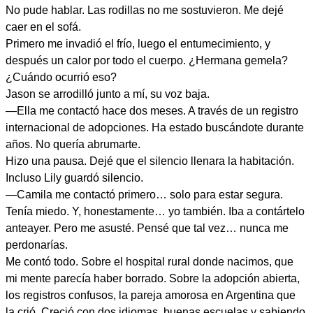
No pude hablar. Las rodillas no me sostuvieron. Me dejé
caer en el sofá.
Primero me invadió el frío, luego el entumecimiento, y
después un calor por todo el cuerpo. ¿Hermana gemela?
¿Cuándo ocurrió eso?
Jason se arrodilló junto a mí, su voz baja.
—Ella me contactó hace dos meses. A través de un registro
internacional de adopciones. Ha estado buscándote durante
años. No quería abrumarte.
Hizo una pausa. Dejé que el silencio llenara la habitación.
Incluso Lily guardó silencio.
—Camila me contactó primero… solo para estar segura.
Tenía miedo. Y, honestamente… yo también. Iba a contártelo
anteayer. Pero me asusté. Pensé que tal vez… nunca me
perdonarías.
Me contó todo. Sobre el hospital rural donde nacimos, que
mi mente parecía haber borrado. Sobre la adopción abierta,
los registros confusos, la pareja amorosa en Argentina que
la crió. Creció con dos idiomas, buenas escuelas y sabiendo