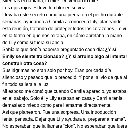
Mientras él hablaba, lo miré. De verdad lo miré.
Los ojos rojos. El leve temblor en su voz.
Llevaba este secreto como una piedra en el pecho durante
semanas, ayudando a Camila a conocer a Lily, planeando
esta reunión, tratando de proteger todos los corazones. Lo vi
en la forma en que nos miraba, en cómo apretaba la mano
de Lily como si fuera su ancla.
Sabía lo que debía haberse preguntado cada día:
¿Y si
Emily se siente traicionada? ¿Y si arruino algo al intentar
construir otra cosa?
Sus lágrimas no eran solo por hoy. Eran por cada día
silencioso y pesado que lo precedió. Y por el alivio de que al
fin todo saliera a la luz.
Mi esposo me contó que cuando Camila apareció, yo estaba
en el trabajo. Solo él y Lily estaban en casa y Camila tenía
demasiado miedo como para llamarme directamente.
Así que planearon. Fue una sorpresa. Una introducción
lenta, pensada. Dejar que Lily ayudara a “preparar a mamá”.
No esperaban que la llamara “clon”. No esperaban que fuera