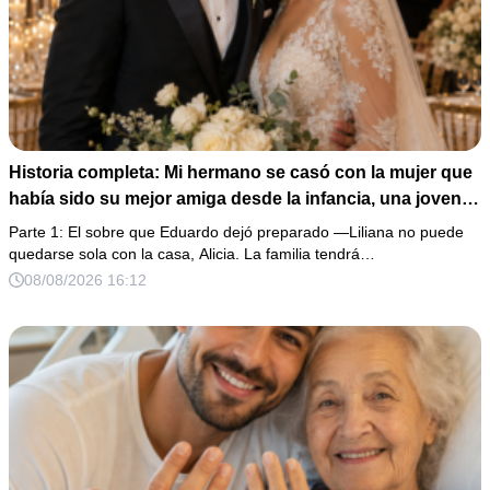
Historia completa: Mi hermano se casó con la mujer que
había sido su mejor amiga desde la infancia, una joven
ciega a la que protegió durante toda su vida. Tras su
Parte 1: El sobre que Eduardo dejó preparado —Liliana no puede
fallecimiento, ella me entregó un sobre y me confesó la
quedarse sola con la casa, Alicia. La familia tendrá…
verdadera razón por la que él la eligió a ella por encima
08/08/2026 16:12
de toda nuestra familia.