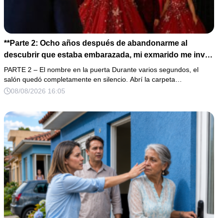
**Parte 2: Ocho años después de abandonarme al
descubrir que estaba embarazada, mi exmarido me invitó
a la cena de Navidad convencido de que podría burlarse
PARTE 2 – El nombre en la puerta Durante varios segundos, el
de la mujer a la que creía una fracasada y sin hijos. Lo
salón quedó completamente en silencio. Abrí la carpeta…
que jamás imaginó fue que esa noche sería él quien
08/08/2026 16:05
terminaría enfrentándose a la verdad.**