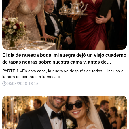
El día de nuestra boda, mi suegra dejó un viejo cuaderno
de tapas negras sobre nuestra cama y, antes de
marcharse, dijo: «En esta familia todos deben cumplir
PARTE 1 «En esta casa, la nuera va después de todos… incluso a
una misma regla…».
la hora de sentarse a la mesa.»…
08/08/2026 16:15