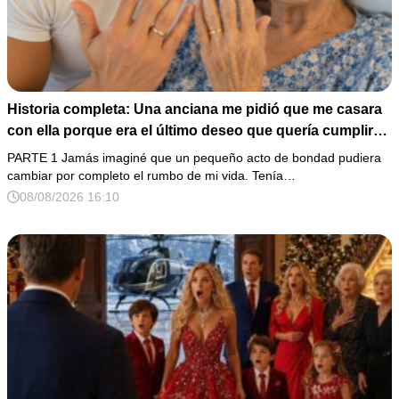
Historia completa: Una anciana me pidió que me casara
con ella porque era el último deseo que quería cumplir
antes de morir. Después de su fallecimiento, su abogado
PARTE 1 Jamás imaginé que un pequeño acto de bondad pudiera
puso en mis manos una vieja bolsa de hospital que
cambiar por completo el rumbo de mi vida. Tenía…
había conservado durante años y me dijo: «Ella te eligió
08/08/2026 16:10
por una razón que todavía no conoces».