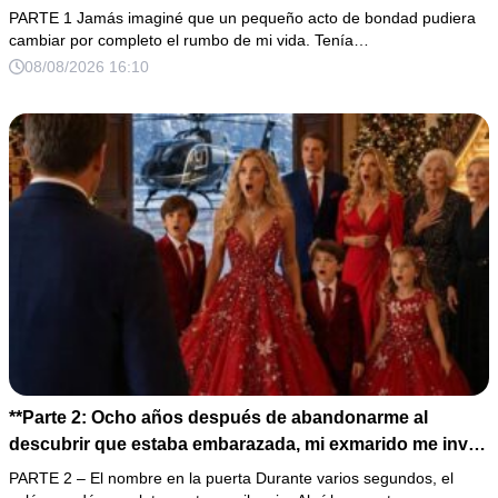
antes de morir. Después de su fallecimiento, su abogado
PARTE 1 Jamás imaginé que un pequeño acto de bondad pudiera
puso en mis manos una vieja bolsa de hospital que
cambiar por completo el rumbo de mi vida. Tenía…
había conservado durante años y me dijo: «Ella te eligió
08/08/2026 16:10
por una razón que todavía no conoces».
**Parte 2: Ocho años después de abandonarme al
descubrir que estaba embarazada, mi exmarido me invitó
a la cena de Navidad convencido de que podría burlarse
PARTE 2 – El nombre en la puerta Durante varios segundos, el
de la mujer a la que creía una fracasada y sin hijos. Lo