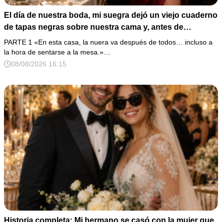
El día de nuestra boda, mi suegra dejó un viejo cuaderno
de tapas negras sobre nuestra cama y, antes de
marcharse, dijo: «En esta familia todos deben cumplir
PARTE 1 «En esta casa, la nuera va después de todos… incluso a
una misma regla…».
la hora de sentarse a la mesa.»…
08/08/2026 16:15
Historia completa: Mi hermano se casó con la mujer que