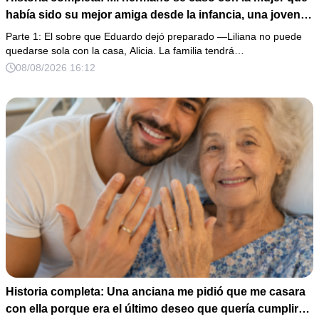
había sido su mejor amiga desde la infancia, una joven
ciega a la que protegió durante toda su vida. Tras su
Parte 1: El sobre que Eduardo dejó preparado —Liliana no puede
fallecimiento, ella me entregó un sobre y me confesó la
quedarse sola con la casa, Alicia. La familia tendrá…
verdadera razón por la que él la eligió a ella por encima
08/08/2026 16:12
de toda nuestra familia.
Historia completa: Una anciana me pidió que me casara
con ella porque era el último deseo que quería cumplir