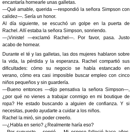
encantaría hornearle unas galletas.
—Qué amable, querida —respondió la señora Simpson con
calidez—. Sería un honor.
Al día siguiente, se escuchó un golpe en la puerta de
Rachel. Allí estaba la señora Simpson, sonriendo.
—¡Viniste! —exclamó Rachel—. Por favor, pasa. Justo
acabo de hornear.
Durante el té y las galletas, las dos mujeres hablaron sobre
la vida, la pérdida y la esperanza. Rachel compartió sus
dificultades: cómo su negocio se había estancado en
verano, cómo era casi imposible buscar empleo con cinco
niños pequeños y sin guardería.
—Bueno entonces —dijo pensativa la señora Simpson—,
¿por qué no vienes a trabajar conmigo en mi boutique de
ropa? He estado buscando a alguien de confianza. Y si
necesitas, puedo ayudarte a cuidar a los niños.
Rachel la miró, sin poder creerlo.
—¿Habla en serio? ¿Realmente haría eso?
—Por supuesto —sonrió—. Mi esposo falleció hace años.