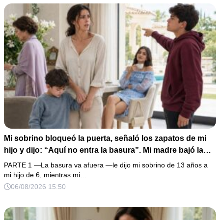
completo que había intentado ocultar.
Mi sobrino bloqueó la puerta, señaló los zapatos de mi
hijo y dijo: “Aquí no entra la basura”. Mi madre bajó la
mirada y mi hermana siguió tomando café como si nada.
PARTE 1 —La basura va afuera —le dijo mi sobrino de 13 años a
Yo asentí, abracé a mi niño y me fui sin reclamar. Pero al
mi hijo de 6, mientras mi…
cancelar el depósito mensual descubrí que llevaba años
06/08/2026 15:50
pagando la escuela privada del mismo niño que acababa
de humillarlo.