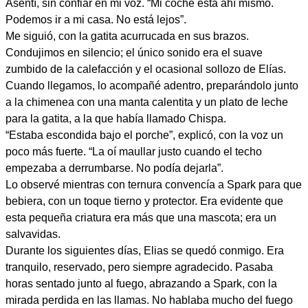
Asentí, sin confiar en mi voz. “Mi coche está ahí mismo.
Podemos ir a mi casa. No está lejos”.
Me siguió, con la gatita acurrucada en sus brazos.
Condujimos en silencio; el único sonido era el suave
zumbido de la calefacción y el ocasional sollozo de Elías.
Cuando llegamos, lo acompañé adentro, preparándolo junto
a la chimenea con una manta calentita y un plato de leche
para la gatita, a la que había llamado Chispa.
“Estaba escondida bajo el porche”, explicó, con la voz un
poco más fuerte. “La oí maullar justo cuando el techo
empezaba a derrumbarse. No podía dejarla”.
Lo observé mientras con ternura convencía a Spark para que
bebiera, con un toque tierno y protector. Era evidente que
esta pequeña criatura era más que una mascota; era un
salvavidas.
Durante los siguientes días, Elias se quedó conmigo. Era
tranquilo, reservado, pero siempre agradecido. Pasaba
horas sentado junto al fuego, abrazando a Spark, con la
mirada perdida en las llamas. No hablaba mucho del fuego