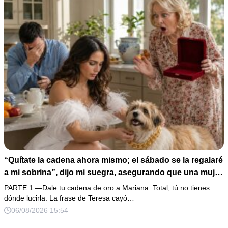
“Quítate la cadena ahora mismo; el sábado se la regalaré
a mi sobrina”, dijo mi suegra, asegurando que una mujer
con las manos marcadas por espinas no merecía 50
PARTE 1 —Dale tu cadena de oro a Mariana. Total, tú no tienes
gramos de oro. Mi esposo guardó silencio, así que
dónde lucirla. La frase de Teresa cayó…
obedecí con calma y le pedí que preparara la fiesta. Ella
06/08/2026 15:54
creyó haber ganado… hasta que proyecté el recibo