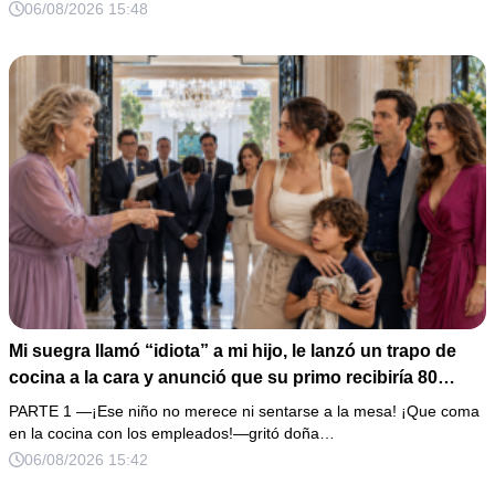
de boda de 8,000 pesos y coloqué sobre la mesa un
06/08/2026 15:48
documento que podía destruir sus planes familiares.
Mi suegra llamó “idiota” a mi hijo, le lanzó un trapo de
cocina a la cara y anunció que su primo recibiría 80
millones y el 50% de las acciones: “Aprende cuál es tu
PARTE 1 —¡Ese niño no merece ni sentarse a la mesa! ¡Que coma
lugar”. Permanecí en silencio hasta que terminaron de
en la cocina con los empleados!—gritó doña…
firmar; entonces mostré una grabación y alguien llamó a
06/08/2026 15:42
la puerta con varias órdenes judiciales…