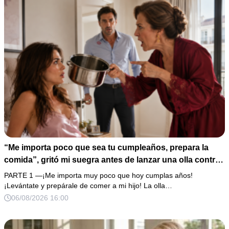
“Me importa poco que sea tu cumpleaños, prepara la
comida”, gritó mi suegra antes de lanzar una olla contra
mi cama. Mi esposo regresó horas después oliendo al
PARTE 1 —¡Me importa muy poco que hoy cumplas años!
perfume de su amante, seguro de que yo lo perdonaría.
¡Levántate y prepárale de comer a mi hijo! La olla…
Pero yo ya tenía 3 copias de los estados de cuenta y una
06/08/2026 16:00
carta que podía dejarlo sin el hogar que creía suyo.