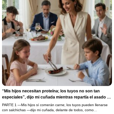
“Mis hijos necesitan proteína; los tuyos no son tan
especiales”, dijo mi cuñada mientras repartía el asado y
hacía llorar a mi hija. Mi esposo me pidió que no armara
PARTE 1 —Mis hijos sí comerán carne; los tuyos pueden llenarse
un escándalo, así que guardé silencio, terminé un pastel
con salchichas —dijo mi cuñada, delante de todos, como…