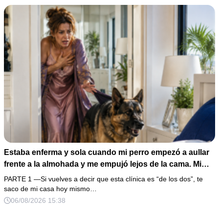
Estaba enferma y sola cuando mi perro empezó a aullar
frente a la almohada y me empujó lejos de la cama. Mi
esposo regresó un día antes y susurró: “Acuéstate,
PARTE 1 —Si vuelves a decir que esta clínica es “de los dos”, te
amor, yo te cuidaré”. Fingí obedecer, pero escondí una
saco de mi casa hoy mismo…
grabadora bajo la cobija… Esa noche escuché por qué
06/08/2026 15:38
querían declararme incapaz el viernes.