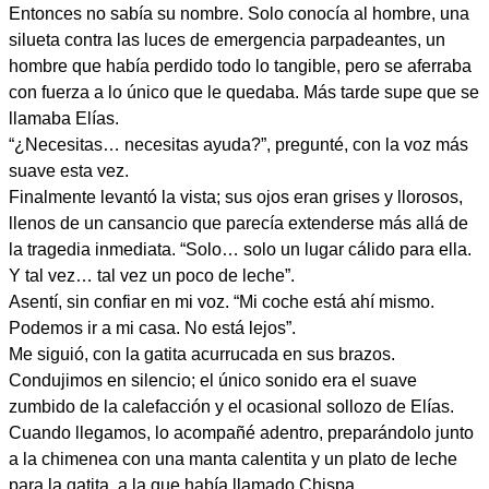
Entonces no sabía su nombre. Solo conocía al hombre, una
silueta contra las luces de emergencia parpadeantes, un
hombre que había perdido todo lo tangible, pero se aferraba
con fuerza a lo único que le quedaba. Más tarde supe que se
llamaba Elías.
“¿Necesitas… necesitas ayuda?”, pregunté, con la voz más
suave esta vez.
Finalmente levantó la vista; sus ojos eran grises y llorosos,
llenos de un cansancio que parecía extenderse más allá de
la tragedia inmediata. “Solo… solo un lugar cálido para ella.
Y tal vez… tal vez un poco de leche”.
Asentí, sin confiar en mi voz. “Mi coche está ahí mismo.
Podemos ir a mi casa. No está lejos”.
Me siguió, con la gatita acurrucada en sus brazos.
Condujimos en silencio; el único sonido era el suave
zumbido de la calefacción y el ocasional sollozo de Elías.
Cuando llegamos, lo acompañé adentro, preparándolo junto
a la chimenea con una manta calentita y un plato de leche
para la gatita, a la que había llamado Chispa.