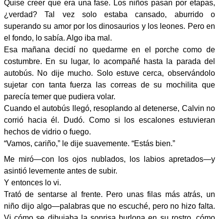
Quise creer que era una fase. Los niños pasan por etapas,
¿verdad? Tal vez solo estaba cansado, aburrido o
superando su amor por los dinosaurios y los leones. Pero en
el fondo, lo sabía. Algo iba mal.
Esa mañana decidí no quedarme en el porche como de
costumbre. En su lugar, lo acompañé hasta la parada del
autobús. No dije mucho. Solo estuve cerca, observándolo
sujetar con tanta fuerza las correas de su mochilita que
parecía temer que pudiera volar.
Cuando el autobús llegó, resoplando al detenerse, Calvin no
corrió hacia él. Dudó. Como si los escalones estuvieran
hechos de vidrio o fuego.
“Vamos, cariño,” le dije suavemente. “Estás bien.”
Me miró—con los ojos nublados, los labios apretados—y
asintió levemente antes de subir.
Y entonces lo vi.
Trató de sentarse al frente. Pero unas filas más atrás, un
niño dijo algo—palabras que no escuché, pero no hizo falta.
Vi cómo se dibujaba la sonrisa burlona en su rostro, cómo