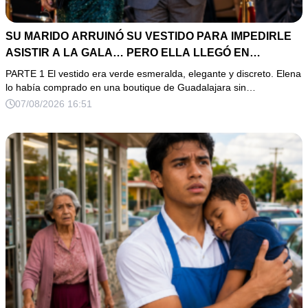
SU MARIDO ARRUINÓ SU VESTIDO PARA IMPEDIRLE
ASISTIR A LA GALA… PERO ELLA LLEGÓ EN
LIMUSINA COMO INVITADA DE HONOR DEL DUEÑO DE
PARTE 1 El vestido era verde esmeralda, elegante y discreto. Elena
LA EMPRESA
lo había comprado en una boutique de Guadalajara sin…
07/08/2026 16:51