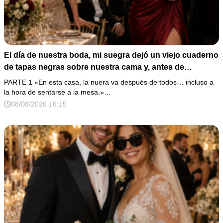
El día de nuestra boda, mi suegra dejó un viejo cuaderno
de tapas negras sobre nuestra cama y, antes de
marcharse, dijo: «En esta familia todos deben cumplir
PARTE 1 «En esta casa, la nuera va después de todos… incluso a
una misma regla…».
la hora de sentarse a la mesa.»…
08/08/2026 16:15