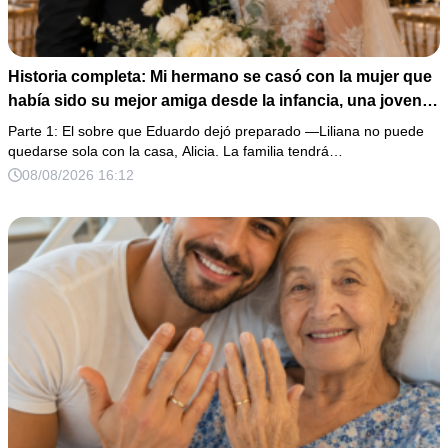
Historia completa: Mi hermano se casó con la mujer que
había sido su mejor amiga desde la infancia, una joven
ciega a la que protegió durante toda su vida. Tras su
Parte 1: El sobre que Eduardo dejó preparado —Liliana no puede
fallecimiento, ella me entregó un sobre y me confesó la
quedarse sola con la casa, Alicia. La familia tendrá…
verdadera razón por la que él la eligió a ella por encima
08/08/2026 16:12
de toda nuestra familia.