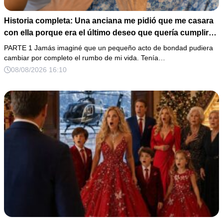
Historia completa: Una anciana me pidió que me casara
con ella porque era el último deseo que quería cumplir
antes de morir. Después de su fallecimiento, su abogado
PARTE 1 Jamás imaginé que un pequeño acto de bondad pudiera
puso en mis manos una vieja bolsa de hospital que
cambiar por completo el rumbo de mi vida. Tenía…
había conservado durante años y me dijo: «Ella te eligió
08/08/2026 16:10
por una razón que todavía no conoces».