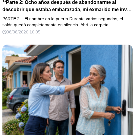
**Parte 2: Ocho años después de abandonarme al
descubrir que estaba embarazada, mi exmarido me invitó
a la cena de Navidad convencido de que podría burlarse
PARTE 2 – El nombre en la puerta Durante varios segundos, el
de la mujer a la que creía una fracasada y sin hijos. Lo
salón quedó completamente en silencio. Abrí la carpeta…
que jamás imaginó fue que esa noche sería él quien
08/08/2026 16:05
terminaría enfrentándose a la verdad.**