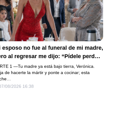
 esposo no fue al funeral de mi madre,
ro al regresar me dijo: “Pídele perdón
mi mamá y prepara la fiesta”. No
RTE 1 —Tu madre ya está bajo tierra, Verónica.
iscutí; acomodé 24 sopas
ja de hacerte la mártir y ponte a cocinar; esta
che…
stantáneas, hice una maleta y abrí la
07/08/2026 16:38
onda que había heredado. Cuando un
ogado revisó los papeles ocultos,
scubrió que mi firma aparecía en una
uda que podía explicar un
ropellamiento.