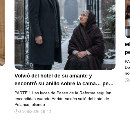
Mi
pe
a 
PA
d
De
l
no
Volvió del hotel de su amante y
in
encontró su anillo sobre la cama… pero
f
la carta de su esposa embarazada ya
ab
PARTE 1 Las luces de Paseo de la Reforma seguían
había puesto en marcha su ruina
encendidas cuando Adrián Valdés salió del hotel de
de
Polanco, oliendo…
de
07/08/2026 16:42
at