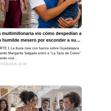
 multimillonaria vio cómo despedían a
n humilde mesero por esconder a su
ermanito enfermo… pero el verdadero
RTE 1 La lluvia caía con fuerza sobre Guadalajara
cándalo estaba a punto de estallar.
ando Margarita Salgado entró a “La Taza de Cobre”
ando una…
07/08/2026 16:48