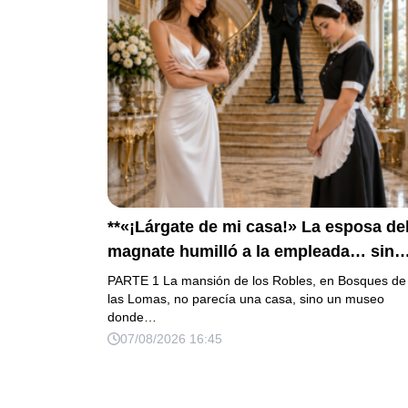
**«¡Lárgate de mi casa!» La esposa de
magnate humilló a la empleada… sin
saber que su hijo era la prueba del
PARTE 1 La mansión de los Robles, en Bosques de
secreto que todos habían enterrado*
las Lomas, no parecía una casa, sino un museo
donde…
07/08/2026 16:45