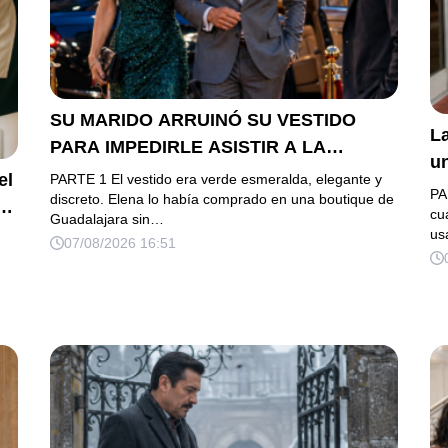
SU MARIDO ARRUINÓ SU VESTIDO
La
PARA IMPEDIRLE ASISTIR A LA
u
GALA… PERO ELLA LLEGÓ EN
el
PARTE 1 El vestido era verde esmeralda, elegante y
h
PA
LIMUSINA COMO INVITADA DE HONOR
discreto. Elena lo había comprado en una boutique de
es
cu
Guadalajara sin…
DEL DUEÑO DE LA EMPRESA
us
07/08/2026 16:51