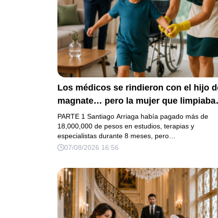
Los médicos se rindieron con el hijo d
magnate… pero la mujer que limpiaba
su casa descubrió la verdad que nadie
PARTE 1 Santiago Arriaga había pagado más de
quiso escuchar.
18,000,000 de pesos en estudios, terapias y
especialistas durante 8 meses, pero…
07/08/2026 16:56