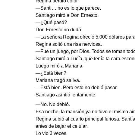
Regina perdió color.
—Santi… no es lo que parece.
Santiago miró a Don Ernesto.
—¿Qué pasó?
Don Ernesto no dudó.
—La señora Regina ofreció 5,000 dólares para b
Regina soltó una risa nerviosa.
—Fue un juego, por Dios. Todos se toman tod
Santiago miró a Lucía, que tenía la cara esco
Luego miró a Mariana.
—¿Está bien?
Mariana tragó saliva.
—Está bien. Pero esto no debió pasar.
Santiago asintió lentamente.
—No. No debió.
Esa noche, la mansión ya no tuvo el mismo air
Regina subió al cuarto principal furiosa. Sant
antes de bajar el celular.
Lo vio 3 veces.