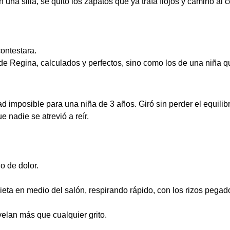
na silla, se quitó los zapatos que ya traía flojos y caminó al c
ontestara.
e Regina, calculados y perfectos, sino como los de una niña q
d imposible para una niña de 3 años. Giró sin perder el equilib
e nadie se atrevió a reír.
o de dolor.
ta en medio del salón, respirando rápido, con los rizos pegados
elan más que cualquier grito.