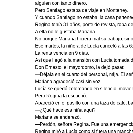
alguien con tanto dinero.
Pero Santiago estaba de viaje en Monterrey.
Y cuando Santiago no estaba, la casa pertene
Regina tenía 31 años, porte de revista, ropa 
A ella no le gustaba Mariana.
No porque Mariana hiciera mal su trabajo, si
Ese martes, la niñera de Lucía canceló a las 6
La renta vencía en 9 días.
Así que llegó a la mansión con Lucía tomada d
Don Ernesto, el mayordomo, la dejó pasar.
—Déjala en el cuarto del personal, mija. El se
Mariana agradeció casi sin voz.
Lucía se quedó coloreando en silencio, moviend
Pero Regina la escuchó.
Apareció en el pasillo con una taza de café, b
—¿Qué hace esa niña aquí?
Mariana se enderezó.
—Perdón, señora Regina. Fue una emergencia.
Regina miró a Lucía como si fuera una mancha