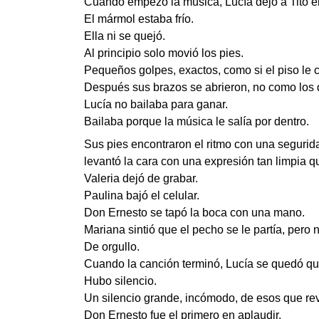
Cuando empezó la música, Lucía dejó a Tito en u
El mármol estaba frío.
Ella ni se quejó.
Al principio solo movió los pies.
Pequeños golpes, exactos, como si el piso le c
Después sus brazos se abrieron, no como los d
Lucía no bailaba para ganar.
Bailaba porque la música le salía por dentro.
Sus pies encontraron el ritmo con una segurida
levantó la cara con una expresión tan limpia qu
Valeria dejó de grabar.
Paulina bajó el celular.
Don Ernesto se tapó la boca con una mano.
Mariana sintió que el pecho se le partía, pero n
De orgullo.
Cuando la canción terminó, Lucía se quedó quie
Hubo silencio.
Un silencio grande, incómodo, de esos que rev
Don Ernesto fue el primero en aplaudir.