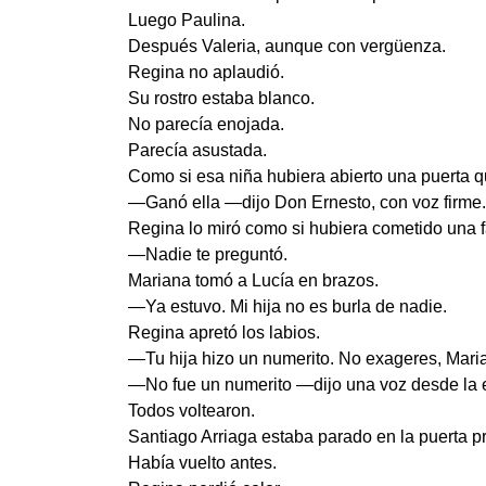
Luego Paulina.
Después Valeria, aunque con vergüenza.
Regina no aplaudió.
Su rostro estaba blanco.
No parecía enojada.
Parecía asustada.
Como si esa niña hubiera abierto una puerta q
—Ganó ella —dijo Don Ernesto, con voz firme.
Regina lo miró como si hubiera cometido una f
—Nadie te preguntó.
Mariana tomó a Lucía en brazos.
—Ya estuvo. Mi hija no es burla de nadie.
Regina apretó los labios.
—Tu hija hizo un numerito. No exageres, Mari
—No fue un numerito —dijo una voz desde la 
Todos voltearon.
Santiago Arriaga estaba parado en la puerta pr
Había vuelto antes.