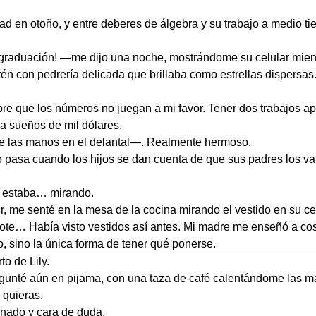
ad en otoño, y entre deberes de álgebra y su trabajo a medio ti
graduación! —me dijo una noche, mostrándome su celular mient
atén con pedrería delicada que brillaba como estrellas dispers
re que los números no juegan a mi favor. Tener dos trabajos a
a sueños de mil dólares.
e las manos en el delantal—. Realmente hermoso.
pasa cuando los hijos se dan cuenta de que sus padres los van
 estaba… mirando.
, me senté en la mesa de la cocina mirando el vestido en su cel
 escote… Había visto vestidos así antes. Mi madre me enseñó a c
 sino la única forma de tener qué ponerse.
to de Lily.
egunté aún en pijama, con una taza de café calentándome las 
 quieras.
inado y cara de duda.