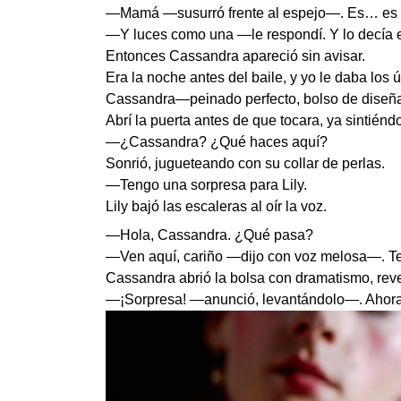
—Mamá —susurró frente al espejo—. Es… es h
—Y luces como una —le respondí. Y lo decía e
Entonces Cassandra apareció sin avisar.
Era la noche antes del baile, y yo le daba los
Cassandra—peinado perfecto, bolso de diseñado
Abrí la puerta antes de que tocara, ya sintiénd
—¿Cassandra? ¿Qué haces aquí?
Sonrió, jugueteando con su collar de perlas.
—Tengo una sorpresa para Lily.
Lily bajó las escaleras al oír la voz.
—Hola, Cassandra. ¿Qué pasa?
—Ven aquí, cariño —dijo con voz melosa—. Te
Cassandra abrió la bolsa con dramatismo, reve
—¡Sorpresa! —anunció, levantándolo—. Ahora po