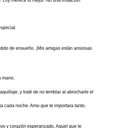
ily merece lo mejor. No una imitación.
special.
stido de ensueño. ¡Mis amigas están ansiosas
 a mano.
quillaje, y traté de no temblar al abrocharle el
 cada noche. Amo que te importara tanto.
dos y corazón esperanzado. Aquel que le