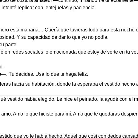
cto de costura amateur —continuó, mirándome directamente—. L
o intenté replicar con lentejuelas y paciencia.
dinero esta mañana… Quería que tuvieras todo para esta noche e
rosidad. Y su capacidad de dar lo que yo no podía.
u parte.
en redes sociales lo emocionada que estoy de verte en tu ve
o.
—. Tú decides. Usa lo que te haga feliz.
aleras hacia su habitación, donde la esperaba el vestido hecho
ué vestido había elegido. Le hice el peinado, la ayudé con el ma
o. Amo lo que hiciste para mí. Amo que te quedaras despierta
estido que yo le había hecho. Aquel que cosí con dedos cansa