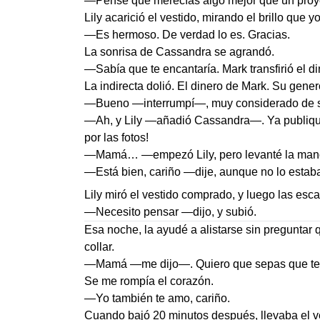
—Pensé que merecías algo mejor que un proye
Lily acarició el vestido, mirando el brillo que y
—Es hermoso. De verdad lo es. Gracias.
La sonrisa de Cassandra se agrandó.
—Sabía que te encantaría. Mark transfirió el 
La indirecta dolió. El dinero de Mark. Su gene
—Bueno —interrumpí—, muy considerado de s
—Ah, y Lily —añadió Cassandra—. Ya publiqué 
por las fotos!
—Mamá… —empezó Lily, pero levanté la man
—Está bien, cariño —dije, aunque no lo estaba
Lily miró el vestido comprado, y luego las esc
—Necesito pensar —dijo, y subió.
Esa noche, la ayudé a alistarse sin preguntar q
collar.
—Mamá —me dijo—. Quiero que sepas que te am
Se me rompía el corazón.
—Yo también te amo, cariño.
Cuando bajó 20 minutos después, llevaba el v