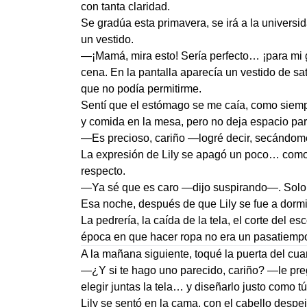
con tanta claridad.
Se gradúa esta primavera, se irá a la universid
un vestido.
—¡Mamá, mira esto! Sería perfecto… ¡para mi 
cena. En la pantalla aparecía un vestido de s
que no podía permitirme.
Sentí que el estómago se me caía, como siemp
y comida en la mesa, pero no deja espacio par
—Es precioso, cariño —logré decir, secándom
La expresión de Lily se apagó un poco… como 
respecto.
—Ya sé que es caro —dijo suspirando—. Solo
Esa noche, después de que Lily se fue a dormir
La pedrería, la caída de la tela, el corte del
época en que hacer ropa no era un pasatiempo,
A la mañana siguiente, toqué la puerta del cuar
—¿Y si te hago uno parecido, cariño? —le pr
elegir juntas la tela… y diseñarlo justo como tú
Lily se sentó en la cama, con el cabello despe