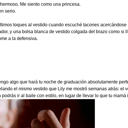
ermoso. Me siento como una princesa.
n serio.
 últimos toques al vestido cuando escuché tacones acercándose a 
r, y una bolsa blanca de vestido colgada del brazo como si ll
ome a la defensiva.
ngo algo que hará tu noche de graduación absolutamente perfe
lando el mismo vestido que Lily me mostró semanas atrás: el v
drás ir al baile con estilo, en lugar de llevar lo que tu mamá 