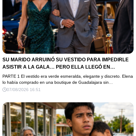
SU MARIDO ARRUINÓ SU VESTIDO PARA IMPEDIRLE
ASISTIR A LA GALA… PERO ELLA LLEGÓ EN
LIMUSINA COMO INVITADA DE HONOR DEL DUEÑO DE
PARTE 1 El vestido era verde esmeralda, elegante y discreto. Elena
LA EMPRESA
lo había comprado en una boutique de Guadalajara sin…
07/08/2026 16:51