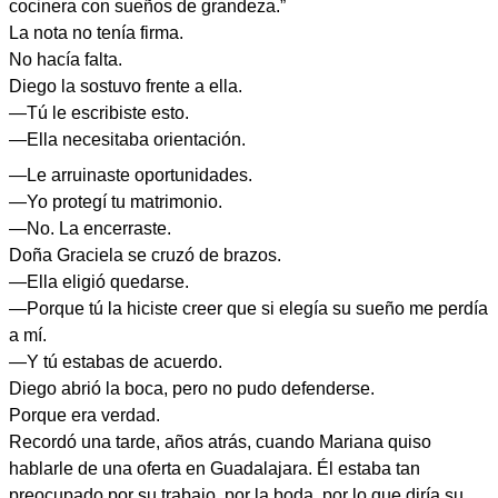
cocinera con sueños de grandeza.”
La nota no tenía firma.
No hacía falta.
Diego la sostuvo frente a ella.
—Tú le escribiste esto.
—Ella necesitaba orientación.
—Le arruinaste oportunidades.
—Yo protegí tu matrimonio.
—No. La encerraste.
Doña Graciela se cruzó de brazos.
—Ella eligió quedarse.
—Porque tú la hiciste creer que si elegía su sueño me perdía
a mí.
—Y tú estabas de acuerdo.
Diego abrió la boca, pero no pudo defenderse.
Porque era verdad.
Recordó una tarde, años atrás, cuando Mariana quiso
hablarle de una oferta en Guadalajara. Él estaba tan
preocupado por su trabajo, por la boda, por lo que diría su