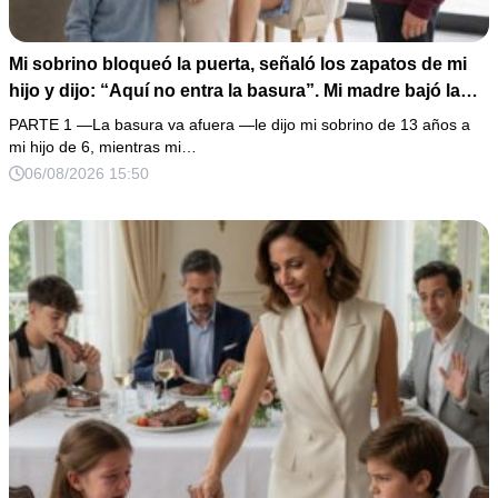
Mi sobrino bloqueó la puerta, señaló los zapatos de mi
hijo y dijo: “Aquí no entra la basura”. Mi madre bajó la
mirada y mi hermana siguió tomando café como si nada.
PARTE 1 —La basura va afuera —le dijo mi sobrino de 13 años a
Yo asentí, abracé a mi niño y me fui sin reclamar. Pero al
mi hijo de 6, mientras mi…
cancelar el depósito mensual descubrí que llevaba años
06/08/2026 15:50
pagando la escuela privada del mismo niño que acababa
de humillarlo.