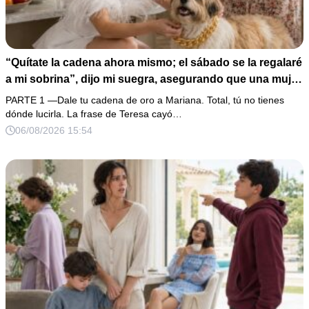
“Quítate la cadena ahora mismo; el sábado se la regalaré
a mi sobrina”, dijo mi suegra, asegurando que una mujer
con las manos marcadas por espinas no merecía 50
PARTE 1 —Dale tu cadena de oro a Mariana. Total, tú no tienes
gramos de oro. Mi esposo guardó silencio, así que
dónde lucirla. La frase de Teresa cayó…
obedecí con calma y le pedí que preparara la fiesta. Ella
06/08/2026 15:54
creyó haber ganado… hasta que proyecté el recibo
completo que había intentado ocultar.