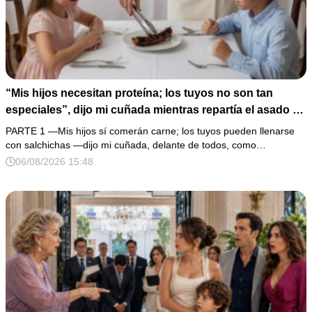
“Mis hijos necesitan proteína; los tuyos no son tan
especiales”, dijo mi cuñada mientras repartía el asado y
hacía llorar a mi hija. Mi esposo me pidió que no armara
PARTE 1 —Mis hijos sí comerán carne; los tuyos pueden llenarse
un escándalo, así que guardé silencio, terminé un pastel
con salchichas —dijo mi cuñada, delante de todos, como…
de boda de 8,000 pesos y coloqué sobre la mesa un
06/08/2026 15:48
documento que podía destruir sus planes familiares.