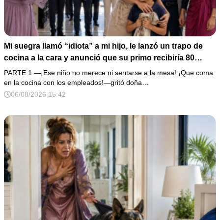
Mi suegra llamó “idiota” a mi hijo, le lanzó un trapo de
cocina a la cara y anunció que su primo recibiría 80
millones y el 50% de las acciones: “Aprende cuál es tu
PARTE 1 —¡Ese niño no merece ni sentarse a la mesa! ¡Que coma
lugar”. Permanecí en silencio hasta que terminaron de
en la cocina con los empleados!—gritó doña…
firmar; entonces mostré una grabación y alguien llamó a
06/08/2026 15:42
la puerta con varias órdenes judiciales…