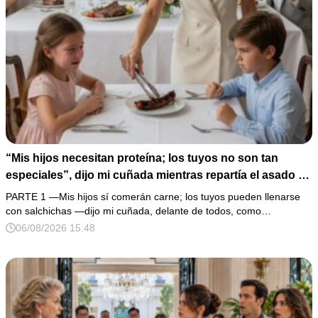
“Mis hijos necesitan proteína; los tuyos no son tan
especiales”, dijo mi cuñada mientras repartía el asado y
hacía llorar a mi hija. Mi esposo me pidió que no armara
PARTE 1 —Mis hijos sí comerán carne; los tuyos pueden llenarse
un escándalo, así que guardé silencio, terminé un pastel
con salchichas —dijo mi cuñada, delante de todos, como…
de boda de 8,000 pesos y coloqué sobre la mesa un
06/08/2026 15:48
documento que podía destruir sus planes familiares.