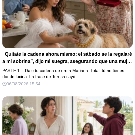
“Quítate la cadena ahora mismo; el sábado se la regalaré
a mi sobrina”, dijo mi suegra, asegurando que una mujer
con las manos marcadas por espinas no merecía 50
PARTE 1 —Dale tu cadena de oro a Mariana. Total, tú no tienes
gramos de oro. Mi esposo guardó silencio, así que
dónde lucirla. La frase de Teresa cayó…
obedecí con calma y le pedí que preparara la fiesta. Ella
06/08/2026 15:54
creyó haber ganado… hasta que proyecté el recibo
completo que había intentado ocultar.