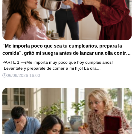
“Me importa poco que sea tu cumpleaños, prepara la
comida”, gritó mi suegra antes de lanzar una olla contra
mi cama. Mi esposo regresó horas después oliendo al
PARTE 1 —¡Me importa muy poco que hoy cumplas años!
perfume de su amante, seguro de que yo lo perdonaría.
¡Levántate y prepárale de comer a mi hijo! La olla…
Pero yo ya tenía 3 copias de los estados de cuenta y una
06/08/2026 16:00
carta que podía dejarlo sin el hogar que creía suyo.