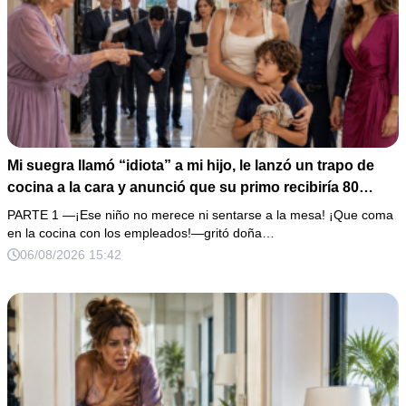
Mi suegra llamó “idiota” a mi hijo, le lanzó un trapo de
cocina a la cara y anunció que su primo recibiría 80
millones y el 50% de las acciones: “Aprende cuál es tu
PARTE 1 —¡Ese niño no merece ni sentarse a la mesa! ¡Que coma
lugar”. Permanecí en silencio hasta que terminaron de
en la cocina con los empleados!—gritó doña…
firmar; entonces mostré una grabación y alguien llamó a
06/08/2026 15:42
la puerta con varias órdenes judiciales…