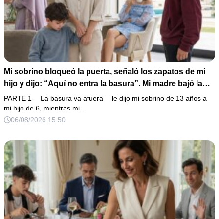
Mi sobrino bloqueó la puerta, señaló los zapatos de mi
hijo y dijo: “Aquí no entra la basura”. Mi madre bajó la
mirada y mi hermana siguió tomando café como si nada.
PARTE 1 —La basura va afuera —le dijo mi sobrino de 13 años a
Yo asentí, abracé a mi niño y me fui sin reclamar. Pero al
mi hijo de 6, mientras mi…
cancelar el depósito mensual descubrí que llevaba años
06/08/2026 15:50
pagando la escuela privada del mismo niño que acababa
de humillarlo.