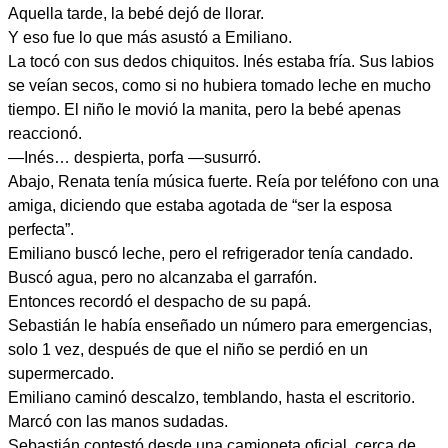
Aquella tarde, la bebé dejó de llorar.
Y eso fue lo que más asustó a Emiliano.
La tocó con sus dedos chiquitos. Inés estaba fría. Sus labios
se veían secos, como si no hubiera tomado leche en mucho
tiempo. El niño le movió la manita, pero la bebé apenas
reaccionó.
—Inés… despierta, porfa —susurró.
Abajo, Renata tenía música fuerte. Reía por teléfono con una
amiga, diciendo que estaba agotada de “ser la esposa
perfecta”.
Emiliano buscó leche, pero el refrigerador tenía candado.
Buscó agua, pero no alcanzaba el garrafón.
Entonces recordó el despacho de su papá.
Sebastián le había enseñado un número para emergencias,
solo 1 vez, después de que el niño se perdió en un
supermercado.
Emiliano caminó descalzo, temblando, hasta el escritorio.
Marcó con las manos sudadas.
Sebastián contestó desde una camioneta oficial, cerca de