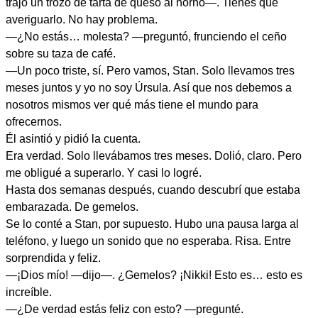
trajo un trozo de tarta de queso al horno—. Tienes que
averiguarlo. No hay problema.
—¿No estás… molesta? —preguntó, frunciendo el ceño
sobre su taza de café.
—Un poco triste, sí. Pero vamos, Stan. Solo llevamos tres
meses juntos y yo no soy Úrsula. Así que nos debemos a
nosotros mismos ver qué más tiene el mundo para
ofrecernos.
Él asintió y pidió la cuenta.
Era verdad. Solo llevábamos tres meses. Dolió, claro. Pero
me obligué a superarlo. Y casi lo logré.
Hasta dos semanas después, cuando descubrí que estaba
embarazada. De gemelos.
Se lo conté a Stan, por supuesto. Hubo una pausa larga al
teléfono, y luego un sonido que no esperaba. Risa. Entre
sorprendida y feliz.
—¡Dios mío! —dijo—. ¿Gemelos? ¡Nikki! Esto es… esto es
increíble.
—¿De verdad estás feliz con esto? —pregunté.