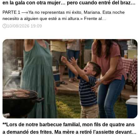
en la gala con otra mujer… pero cuando entré del brazo
del hombre que él más admiraba, descubrió demasiado
PARTE 1 —«Ya no representas mi éxito, Mariana. Esta noche
tarde que era mi padre.
necesito a alguien que esté a mi altura.» Frente al…
10/08/2026 19:09
**Lors de notre barbecue familial, mon fils de quatre ans
a demandé des frites. Ma mère a retiré l’assiette devant
lui en déclarant : « Celles-ci sont pour mon véritable