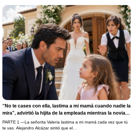
su celebración.
“No te cases con ella, lastima a mi mamá cuando nadie la
mira”, advirtió la hijita de la empleada mientras la novia
esperaba con el anillo frente al altar; el novio solo pidió
PARTE 1 —La señorita Valeria lastima a mi mamá cada vez que tú
treinta minutos y abrió las grabaciones, pero el último
te vas. Alejandro Alcázar sintió que el…