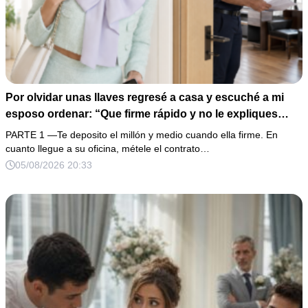
Por olvidar unas llaves regresé a casa y escuché a mi
esposo ordenar: “Que firme rápido y no le expliques
nada”. En lugar de enfrentarlo, llevé la grabación a mi
PARTE 1 —Te deposito el millón y medio cuando ella firme. En
oficina y esperé a que su cómplice apareciera con los
cuanto llegue a su oficina, métele el contrato…
documentos. El fraude por 12 millones era grave, pero el
05/08/2026 20:33
mensaje de un niño de siete años convirtió aquella
traición en algo imposible de perdonar.