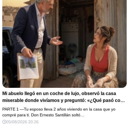
Mi abuelo llegó en un coche de lujo, observó la casa
miserable donde vivíamos y preguntó: «¿Qué pasó con
la propiedad de 28 millones que compré para ti?». Yo
PARTE 1 —Tu esposo lleva 2 años viviendo en la casa que yo
susurré: «Nunca me hablaron de ella». Esa misma noche
compré para ti. Don Ernesto Santillán soltó…
descubrí a mi esposo cenando con su amante, así que
05/08/2026 20:26
guardé las pruebas y esperé 5 minutos antes de arruinar