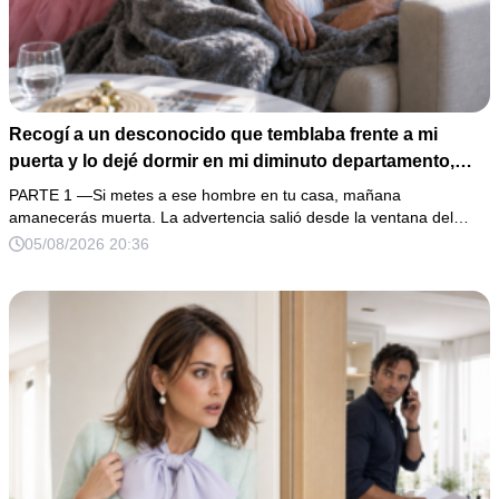
Recogí a un desconocido que temblaba frente a mi
puerta y lo dejé dormir en mi diminuto departamento,
aunque mi único familiar me advirtió: “Ese hombre no es
PARTE 1 —Si metes a ese hombre en tu casa, mañana
una víctima”. Le curé una herida profunda y me fui a
amanecerás muerta. La advertencia salió desde la ventana del…
dormir. Al amanecer, él ya no estaba, pero su anillo,
05/08/2026 20:36
200,000 pesos y varios hombres armados revelaron una
pesadilla inesperada.