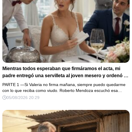
Mientras todos esperaban que firmáramos el acta, mi
padre entregó una servilleta al joven mesero y ordenó en
voz baja: “Solo ella debe leerla”. Al abrirla, descubrí que
PARTE 1 —Si Valeria no firma mañana, siempre puedo quedarme
el hombre con quien llevaba 3 años planeaba usar mi
con lo que reciba como viudo. Roberto Mendoza escuchó esa…
firma y mis propiedades. Me levanté con calma, pedí
05/08/2026 20:29
escuchar una grabación… y una sola voz femenina
cambió toda la boda.