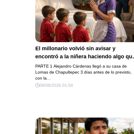
El millonario volvió sin avisar y
encontró a la niñera haciendo algo qu
cambió para siempre a sus 3 hijos
PARTE 1 Alejandro Cárdenas llegó a su casa de
Lomas de Chapultepec 3 días antes de lo previsto,
con la…
08/08/2026 01:04