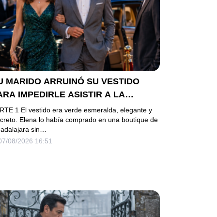
U MARIDO ARRUINÓ SU VESTIDO
ARA IMPEDIRLE ASISTIR A LA
ALA… PERO ELLA LLEGÓ EN
RTE 1 El vestido era verde esmeralda, elegante y
IMUSINA COMO INVITADA DE HONOR
screto. Elena lo había comprado en una boutique de
adalajara sin…
EL DUEÑO DE LA EMPRESA
07/08/2026 16:51