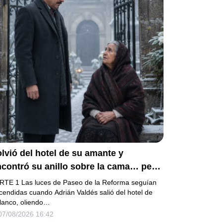
lvió del hotel de su amante y
contró su anillo sobre la cama… pero
a carta de su esposa embarazada ya
RTE 1 Las luces de Paseo de la Reforma seguían
abía puesto en marcha su ruina
cendidas cuando Adrián Valdés salió del hotel de
lanco, oliendo…
07/08/2026 16:42