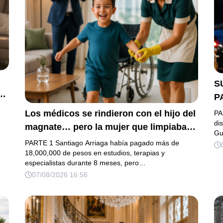
S
e
P
G
Los médicos se rindieron con el hijo del
PA
L
di
magnate… pero la mujer que limpiaba
Gu
D
su casa descubrió la verdad que nadie
PARTE 1 Santiago Arriaga había pagado más de
quiso escuchar.
18,000,000 de pesos en estudios, terapias y
especialistas durante 8 meses, pero…
07/08/2026 16:56