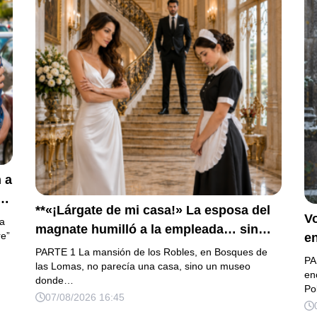
 a
**«¡Lárgate de mi casa!» La esposa del
o
Vo
ra
magnate humilló a la empleada… sin
re”
en
saber que su hijo era la prueba del
PARTE 1 La mansión de los Robles, en Bosques de
l
PA
secreto que todos habían enterrado*
las Lomas, no parecía una casa, sino un museo
h
en
donde…
Po
07/08/2026 16:45