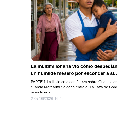
La multimillonaria vio cómo despedían
un humilde mesero por esconder a su
hermanito enfermo… pero el verdader
PARTE 1 La lluvia caía con fuerza sobre Guadalaja
escándalo estaba a punto de estallar.
cuando Margarita Salgado entró a “La Taza de Cob
usando una…
07/08/2026 16:48