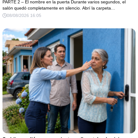
PARTE 2 – El nombre en la puerta Durante varios segundos, el
de la mujer a la que creía una fracasada y sin hijos. Lo
salón quedó completamente en silencio. Abrí la carpeta…
que jamás imaginó fue que esa noche sería él quien
08/08/2026 16:05
terminaría enfrentándose a la verdad.**