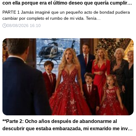
con ella porque era el último deseo que quería cumplir
antes de morir. Después de su fallecimiento, su abogado
PARTE 1 Jamás imaginé que un pequeño acto de bondad pudiera
puso en mis manos una vieja bolsa de hospital que
cambiar por completo el rumbo de mi vida. Tenía…
había conservado durante años y me dijo: «Ella te eligió
08/08/2026 16:10
por una razón que todavía no conoces».
**Parte 2: Ocho años después de abandonarme al
descubrir que estaba embarazada, mi exmarido me invitó
a la cena de Navidad convencido de que podría burlarse