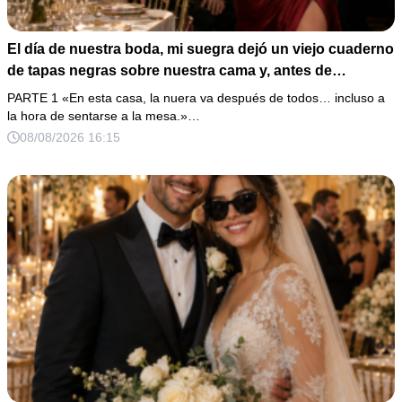
El día de nuestra boda, mi suegra dejó un viejo cuaderno
de tapas negras sobre nuestra cama y, antes de
marcharse, dijo: «En esta familia todos deben cumplir
PARTE 1 «En esta casa, la nuera va después de todos… incluso a
una misma regla…».
la hora de sentarse a la mesa.»…
08/08/2026 16:15