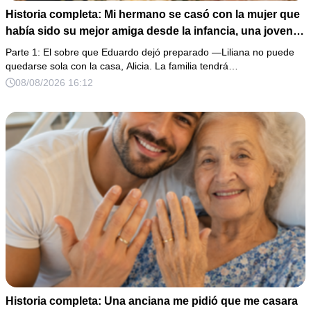
Historia completa: Mi hermano se casó con la mujer que
había sido su mejor amiga desde la infancia, una joven
ciega a la que protegió durante toda su vida. Tras su
Parte 1: El sobre que Eduardo dejó preparado —Liliana no puede
fallecimiento, ella me entregó un sobre y me confesó la
quedarse sola con la casa, Alicia. La familia tendrá…
verdadera razón por la que él la eligió a ella por encima
08/08/2026 16:12
de toda nuestra familia.
Historia completa: Una anciana me pidió que me casara