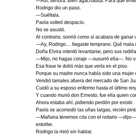
—Así, señora. Bien agachadita. Para que entie
Rodrigo dio un paso.
—Suéltala.
Paola volteó despacio.
No se asustó.
Al contrario, sonrió como si acabara de ganar
—Ay, Rodrigo… llegaste temprano. Qué mala 
Doña Elvira intentó levantarse, pero sus rodill
—Mijo, no hagas coraje —susurró ella—. No va
Esa frase le dolió más que verla en el piso.
Porque su madre nunca había sido una mujer d
Vendió tamales afuera del mercado de San Jua
Cuidó a su esposo enfermo hasta el último res
Y cuando murió don Ernesto, fue ella quien c
Ahora estaba ahí, pidiendo perdón por existir.
Paola se acomodó las uñas largas, recién pint
—Mañana tenemos cita con el notario —dijo—. 
estorbe.
Rodrigo la miró sin hablar.