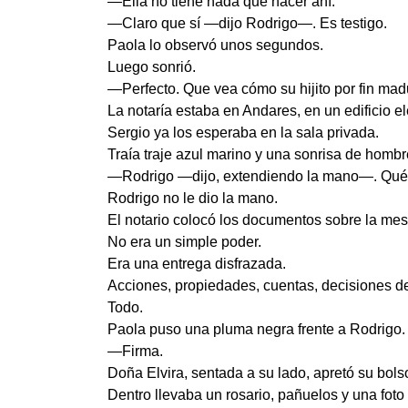
—Ella no tiene nada que hacer ahí.
—Claro que sí —dijo Rodrigo—. Es testigo.
Paola lo observó unos segundos.
Luego sonrió.
—Perfecto. Que vea cómo su hijito por fin mad
La notaría estaba en Andares, en un edificio el
Sergio ya los esperaba en la sala privada.
Traía traje azul marino y una sonrisa de hombr
—Rodrigo —dijo, extendiendo la mano—. Qué b
Rodrigo no le dio la mano.
El notario colocó los documentos sobre la mes
No era un simple poder.
Era una entrega disfrazada.
Acciones, propiedades, cuentas, decisiones de
Todo.
Paola puso una pluma negra frente a Rodrigo.
—Firma.
Doña Elvira, sentada a su lado, apretó su bolso
Dentro llevaba un rosario, pañuelos y una fot