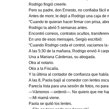
Rodrigo fingió creerle.
Pero su padre, don Ernesto, no confiaba fácil 
Antes de morir, le dejó a Rodrigo una caja de
“Cuando te quieran hacer firmar con prisa, abre
Rodrigo la abrió 5 semanas antes.
Encontró correos, contratos ocultos, transfere
En uno de esos mensajes, Sergio escribió:
“Cuando Rodrigo ceda el control, vaciamos la
A las 5:30 de la mañana, Rodrigo envió 4 carpe
Una a Mariana Cárdenas, su abogada.
Otra al notario.
Otra a la Fiscalía.
Y la última al contador de confianza que habí
A las 8, Paola bajó al comedor con lentes oscu
Parecía lista para una sesión de fotos, no para 
—Vámonos —ordenó—. No quiero que me hag
—Mi mamá viene.
Paola se quitó los lentes.