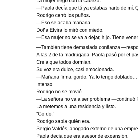
La mujer negó con la cabeza.
—Paola decía que tú ya estabas harto de mí. Q
Rodrigo cerró los puños.
—Eso se acaba mañana.
Doña Elvira lo miró con miedo.
—Esa mujer no se va a dejar, hijo. Tiene vene
—También tiene demasiada confianza —respon
A las 2 de la madrugada, Paola pasó por el pas
Creía que todos dormían.
Su voz era dulce, casi emocionada.
—Mañana firma, gordo. Ya lo tengo doblado… 
intenso.
Rodrigo no se movió.
—La señora no va a ser problema —continuó Pao
La metemos a una residencia y listo.
“Gordo.”
Rodrigo sabía quién era.
Sergio Valdés, abogado externo de una empres
Paola decía que era asesor de expansión.