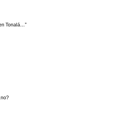
o en Tonalá…”
¿no?
.