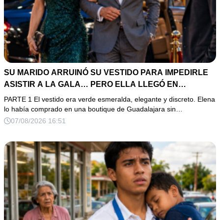
SU MARIDO ARRUINÓ SU VESTIDO PARA IMPEDIRLE
ASISTIR A LA GALA… PERO ELLA LLEGÓ EN
LIMUSINA COMO INVITADA DE HONOR DEL DUEÑO DE
PARTE 1 El vestido era verde esmeralda, elegante y discreto. Elena
LA EMPRESA
lo había comprado en una boutique de Guadalajara sin…
07/08/2026 16:51