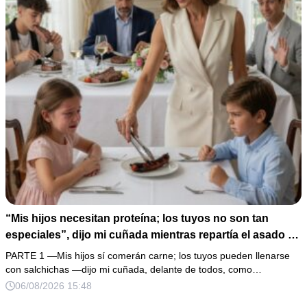
“Mis hijos necesitan proteína; los tuyos no son tan
especiales”, dijo mi cuñada mientras repartía el asado y
hacía llorar a mi hija. Mi esposo me pidió que no armara
PARTE 1 —Mis hijos sí comerán carne; los tuyos pueden llenarse
un escándalo, así que guardé silencio, terminé un pastel
con salchichas —dijo mi cuñada, delante de todos, como…
de boda de 8,000 pesos y coloqué sobre la mesa un
06/08/2026 15:48
documento que podía destruir sus planes familiares.