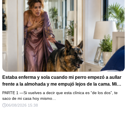
Estaba enferma y sola cuando mi perro empezó a aullar
frente a la almohada y me empujó lejos de la cama. Mi
esposo regresó un día antes y susurró: “Acuéstate,
PARTE 1 —Si vuelves a decir que esta clínica es “de los dos”, te
amor, yo te cuidaré”. Fingí obedecer, pero escondí una
saco de mi casa hoy mismo…
grabadora bajo la cobija… Esa noche escuché por qué
06/08/2026 15:38
querían declararme incapaz el viernes.