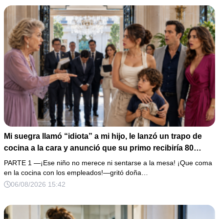
Mi suegra llamó “idiota” a mi hijo, le lanzó un trapo de
cocina a la cara y anunció que su primo recibiría 80
millones y el 50% de las acciones: “Aprende cuál es tu
PARTE 1 —¡Ese niño no merece ni sentarse a la mesa! ¡Que coma
lugar”. Permanecí en silencio hasta que terminaron de
en la cocina con los empleados!—gritó doña…
firmar; entonces mostré una grabación y alguien llamó a
06/08/2026 15:42
la puerta con varias órdenes judiciales…