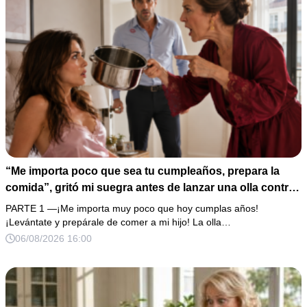
“Me importa poco que sea tu cumpleaños, prepara la
comida”, gritó mi suegra antes de lanzar una olla contra
mi cama. Mi esposo regresó horas después oliendo al
PARTE 1 —¡Me importa muy poco que hoy cumplas años!
perfume de su amante, seguro de que yo lo perdonaría.
¡Levántate y prepárale de comer a mi hijo! La olla…
Pero yo ya tenía 3 copias de los estados de cuenta y una
06/08/2026 16:00
carta que podía dejarlo sin el hogar que creía suyo.