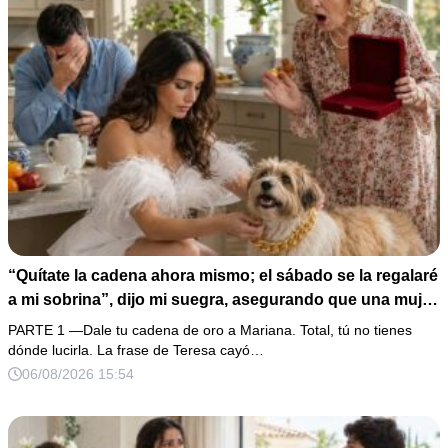
“Quítate la cadena ahora mismo; el sábado se la regalaré
a mi sobrina”, dijo mi suegra, asegurando que una mujer
con las manos marcadas por espinas no merecía 50
PARTE 1 —Dale tu cadena de oro a Mariana. Total, tú no tienes
gramos de oro. Mi esposo guardó silencio, así que
dónde lucirla. La frase de Teresa cayó…
obedecí con calma y le pedí que preparara la fiesta. Ella
06/08/2026 15:54
creyó haber ganado… hasta que proyecté el recibo
completo que había intentado ocultar.