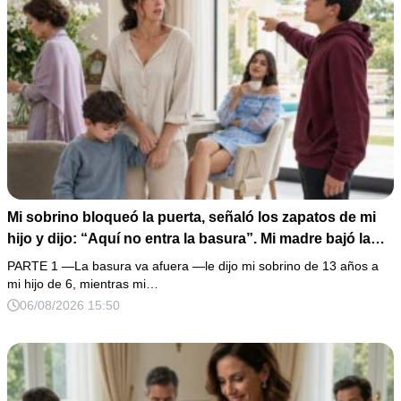
Mi sobrino bloqueó la puerta, señaló los zapatos de mi
hijo y dijo: “Aquí no entra la basura”. Mi madre bajó la
mirada y mi hermana siguió tomando café como si nada.
PARTE 1 —La basura va afuera —le dijo mi sobrino de 13 años a
Yo asentí, abracé a mi niño y me fui sin reclamar. Pero al
mi hijo de 6, mientras mi…
cancelar el depósito mensual descubrí que llevaba años
06/08/2026 15:50
pagando la escuela privada del mismo niño que acababa
de humillarlo.