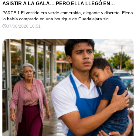
ASISTIR A LA GALA… PERO ELLA LLEGÓ EN
LIMUSINA COMO INVITADA DE HONOR DEL DUEÑO DE
PARTE 1 El vestido era verde esmeralda, elegante y discreto. Elena
LA EMPRESA
lo había comprado en una boutique de Guadalajara sin…
07/08/2026 16:51