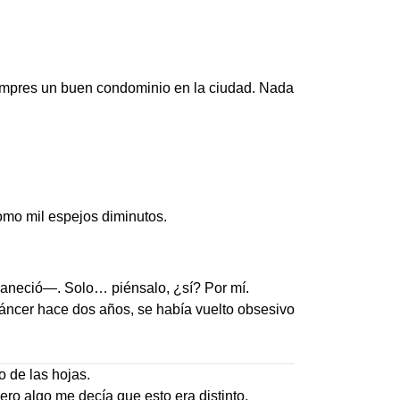
 compres un buen condominio en la ciudad. Nada
como mil espejos diminutos.
svaneció—. Solo… piénsalo, ¿sí? Por mí.
cáncer hace dos años, se había vuelto obsesivo
o de las hojas.
ro algo me decía que esto era distinto.