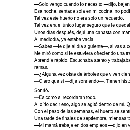
—Solo vengo cuando lo necesito —dijo, bajan
Esa noche, sentada sola en mi cocina, no podí
Tal vez este huerto no era solo un recuerdo.
Tal vez era el único lugar seguro que le queda
Unos días después, dejé una canasta con manz
Al mediodía, ya estaba vacía.
—Sabes —le dije al día siguiente—, si vas a 
Me miró como si le estuviera ofreciendo una tr
Aprendía rápido. Escuchaba atento y trabajaba
ramas.
—¿Alguna vez oíste de árboles que viven cien
—Claro que sí —dije sonriendo—. Tienen histo
Sonrió.
—Es como si recordaran todo.
Al oírlo decir eso, algo se agitó dentro de mí
Con el paso de las semanas, el huerto se sent
Una tarde de finales de septiembre, mientras 
—Mi mamá trabaja en dos empleos —dijo en voz 