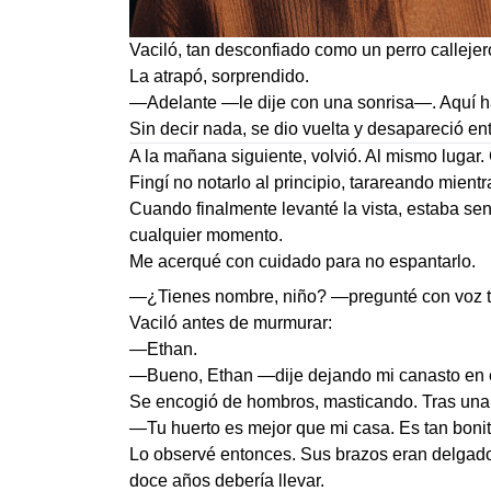
Vaciló, tan desconfiado como un perro calleje
La atrapó, sorprendido.
—Adelante —le dije con una sonrisa—. Aquí 
Sin decir nada, se dio vuelta y desapareció e
A la mañana siguiente, volvió. Al mismo lugar
Fingí no notarlo al principio, tarareando mient
Cuando finalmente levanté la vista, estaba s
cualquier momento.
Me acerqué con cuidado para no espantarlo.
—¿Tienes nombre, niño? —pregunté con voz t
Vaciló antes de murmurar:
—Ethan.
—Bueno, Ethan —dije dejando mi canasto en 
Se encogió de hombros, masticando. Tras una 
—Tu huerto es mejor que mi casa. Es tan bonito
Lo observé entonces. Sus brazos eran delgado
doce años debería llevar.