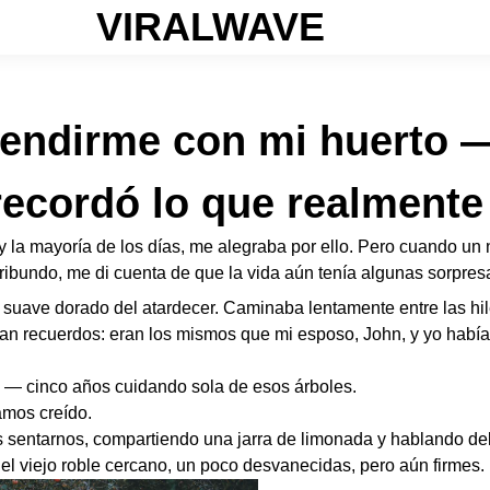
VIRALWAVE
 rendirme con mi huerto 
recordó lo que realmente 
la mayoría de los días, me alegraba por ello. Pero cuando un ni
oribundo, me di cuenta de que la vida aún tenía algunas sorpr
el suave dorado del atardecer. Caminaba lentamente entre las hi
ban recuerdos: eran los mismos que mi esposo, John, y yo ha
 — cinco años cuidando sola de esos árboles.
amos creído.
 sentarnos, compartiendo una jarra de limonada y hablando del
el viejo roble cercano, un poco desvanecidas, pero aún firmes. 