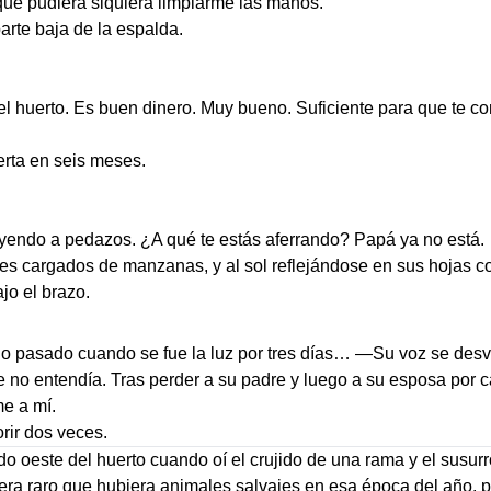
e pudiera siquiera limpiarme las manos.
parte baja de la espalda.
 el huerto. Es buen dinero. Muy bueno. Suficiente para que te
ferta en seis meses.
yendo a pedazos. ¿A qué te estás aferrando? Papá ya no está.
boles cargados de manzanas, y al sol reflejándose en sus hojas 
jo el brazo.
erno pasado cuando se fue la luz por tres días… —Su voz se de
e no entendía. Tras perder a su padre y luego a su esposa por 
e a mí.
rir dos veces.
 oeste del huerto cuando oí el crujido de una rama y el susurr
era raro que hubiera animales salvajes en esa época del año, pe