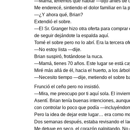
—Mamá, tenemos que hablar —dijo antes de qu
Me enderecé, sintiendo el dolor familiar en la 
—¿Y ahora qué, Brian?
Extendió el sobre.
—El Sr. Granger hizo otra oferta para comprar
de seguir dejándote la espalda aquí.
Tomé el sobre pero no lo abrí. Era la tercera o
—No estoy lista —dije.
Brian suspiró, frotándose la nuca.
—Mamá, tienes 70 años. Este lugar se está ca
Miré más allá de él, hacia el huerto, a los ár
—Necesito tiempo —dije, metiendo el sobre ba
Frunció el ceño pero no insistió.
—Mira, me preocupo por ti aquí sola. El invi
Asentí. Brian tenía buenas intenciones, aunqu
con controlar lo poco que podía —incluyéndom
Pero la idea de dejar este lugar… era como mo
Dos semanas después, estaba revisando el lado
Me detuve en seco, el corazón palpitando. No 