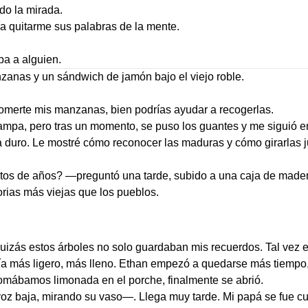
do la mirada.
a quitarme sus palabras de la mente.
ba a alguien.
anas y un sándwich de jamón bajo el viejo roble.
comerte mis manzanas, bien podrías ayudar a recogerlas.
ampa, pero tras un momento, se puso los guantes y me siguió ent
 duro. Le mostré cómo reconocer las maduras y cómo girarlas ju
tos de años? —preguntó una tarde, subido a una caja de made
rias más viejas que los pueblos.
. Quizás estos árboles no solo guardaban mis recuerdos. Tal ve
ía más ligero, más lleno. Ethan empezó a quedarse más tiempo,
tomábamos limonada en el porche, finalmente se abrió.
baja, mirando su vaso—. Llega muy tarde. Mi papá se fue cuand