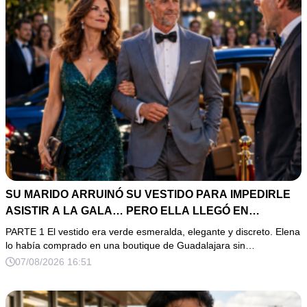
SU MARIDO ARRUINÓ SU VESTIDO PARA IMPEDIRLE
ASISTIR A LA GALA… PERO ELLA LLEGÓ EN
LIMUSINA COMO INVITADA DE HONOR DEL DUEÑO DE
PARTE 1 El vestido era verde esmeralda, elegante y discreto. Elena
LA EMPRESA
lo había comprado en una boutique de Guadalajara sin…
07/08/2026 16:51