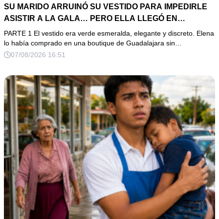
SU MARIDO ARRUINÓ SU VESTIDO PARA IMPEDIRLE
ASISTIR A LA GALA… PERO ELLA LLEGÓ EN
LIMUSINA COMO INVITADA DE HONOR DEL DUEÑO DE
PARTE 1 El vestido era verde esmeralda, elegante y discreto. Elena
LA EMPRESA
lo había comprado en una boutique de Guadalajara sin…
07/08/2026 16:51