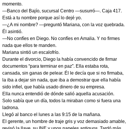
momento.
—Banco del Bajío, sucursal Centro —susurró—. Caja 417.
Está a tu nombre porque así lo dejé yo.
—¿A mi nombre? —preguntó Mariana, con la voz quebrada.
Él asintió.
—No confíes en Diego. No confíes en Amalia. Y no firmes
nada que ellos te manden.
Mariana sintió un escalofrío.
Durante el divorcio, Diego la había convencido de firmar
documentos “para terminar en paz”. Ella estaba rota,
cansada, sin ganas de pelear. Él le decía que si no firmaba,
la iba a dejar sin nada, que iba a demostrar que ella había
sido infiel, que había usado dinero de su empresa.
Ella nunca entendió de dónde salió aquella acusación.
Solo sabía que un día, todos la miraban como si fuera una
ladrona.
Llegó al banco el lunes a las 9:15 de la mañana.
El gerente, un hombre de traje gris y voz demasiado amable,
revisó la llave, su INE y unos papeles antiguos. Tardó más