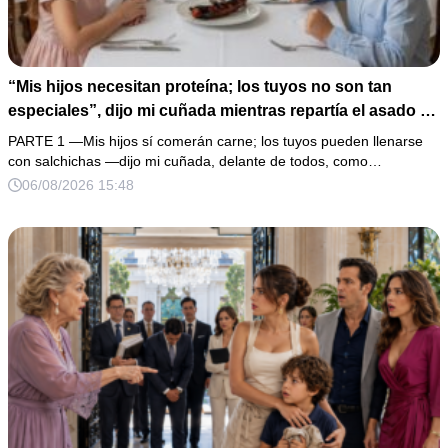
“Mis hijos necesitan proteína; los tuyos no son tan
especiales”, dijo mi cuñada mientras repartía el asado y
hacía llorar a mi hija. Mi esposo me pidió que no armara
PARTE 1 —Mis hijos sí comerán carne; los tuyos pueden llenarse
un escándalo, así que guardé silencio, terminé un pastel
con salchichas —dijo mi cuñada, delante de todos, como…
de boda de 8,000 pesos y coloqué sobre la mesa un
06/08/2026 15:48
documento que podía destruir sus planes familiares.