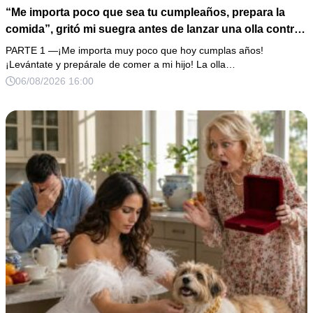
“Me importa poco que sea tu cumpleaños, prepara la
comida”, gritó mi suegra antes de lanzar una olla contra
mi cama. Mi esposo regresó horas después oliendo al
PARTE 1 —¡Me importa muy poco que hoy cumplas años!
perfume de su amante, seguro de que yo lo perdonaría.
¡Levántate y prepárale de comer a mi hijo! La olla…
Pero yo ya tenía 3 copias de los estados de cuenta y una
06/08/2026 16:00
carta que podía dejarlo sin el hogar que creía suyo.