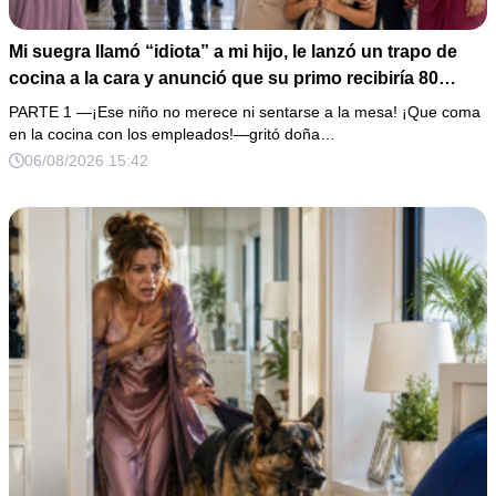
Mi suegra llamó “idiota” a mi hijo, le lanzó un trapo de
cocina a la cara y anunció que su primo recibiría 80
millones y el 50% de las acciones: “Aprende cuál es tu
PARTE 1 —¡Ese niño no merece ni sentarse a la mesa! ¡Que coma
lugar”. Permanecí en silencio hasta que terminaron de
en la cocina con los empleados!—gritó doña…
firmar; entonces mostré una grabación y alguien llamó a
06/08/2026 15:42
la puerta con varias órdenes judiciales…