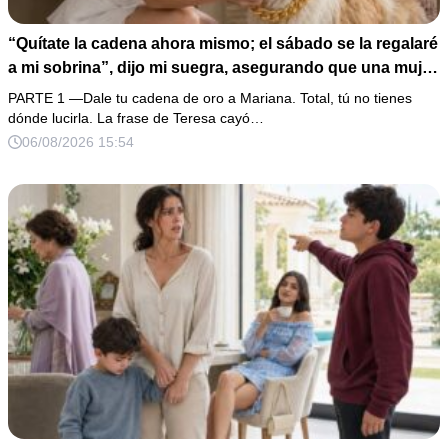
“Quítate la cadena ahora mismo; el sábado se la regalaré
a mi sobrina”, dijo mi suegra, asegurando que una mujer
con las manos marcadas por espinas no merecía 50
PARTE 1 —Dale tu cadena de oro a Mariana. Total, tú no tienes
gramos de oro. Mi esposo guardó silencio, así que
dónde lucirla. La frase de Teresa cayó…
obedecí con calma y le pedí que preparara la fiesta. Ella
06/08/2026 15:54
creyó haber ganado… hasta que proyecté el recibo
completo que había intentado ocultar.