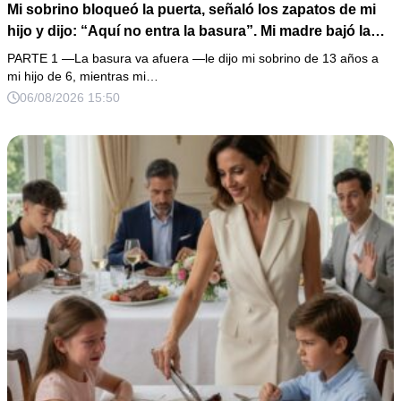
Mi sobrino bloqueó la puerta, señaló los zapatos de mi
hijo y dijo: “Aquí no entra la basura”. Mi madre bajó la
mirada y mi hermana siguió tomando café como si nada.
PARTE 1 —La basura va afuera —le dijo mi sobrino de 13 años a
Yo asentí, abracé a mi niño y me fui sin reclamar. Pero al
mi hijo de 6, mientras mi…
cancelar el depósito mensual descubrí que llevaba años
06/08/2026 15:50
pagando la escuela privada del mismo niño que acababa
de humillarlo.