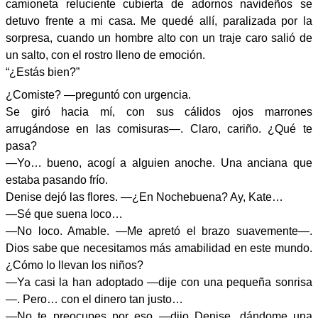
camioneta reluciente cubierta de adornos navideños se
detuvo frente a mi casa. Me quedé allí, paralizada por la
sorpresa, cuando un hombre alto con un traje caro salió de
un salto, con el rostro lleno de emoción.
“¿Estás bien?”
¿Comiste? —preguntó con urgencia.
Se giró hacia mí, con sus cálidos ojos marrones
arrugándose en las comisuras—. Claro, cariño. ¿Qué te
pasa?
—Yo… bueno, acogí a alguien anoche. Una anciana que
estaba pasando frío.
Denise dejó las flores. —¿En Nochebuena? Ay, Kate…
—Sé que suena loco…
—No loco. Amable. —Me apretó el brazo suavemente—.
Dios sabe que necesitamos más amabilidad en este mundo.
¿Cómo lo llevan los niños?
—Ya casi la han adoptado —dije con una pequeña sonrisa
—. Pero… con el dinero tan justo…
—No te preocupes por eso —dijo Denise, dándome una