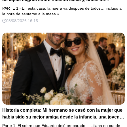
marcharse, dijo: «En esta familia todos deben cumplir
PARTE 1 «En esta casa, la nuera va después de todos… incluso a
una misma regla…».
la hora de sentarse a la mesa.»…
08/08/2026 16:15
Historia completa: Mi hermano se casó con la mujer que
había sido su mejor amiga desde la infancia, una joven
ciega a la que protegió durante toda su vida. Tras su
Parte 1: El sobre que Eduardo dejó preparado —Liliana no puede