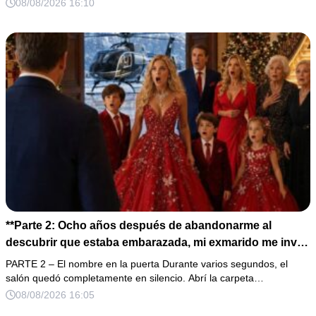
había conservado durante años y me dijo: «Ella te eligió
08/08/2026 16:10
por una razón que todavía no conoces».
**Parte 2: Ocho años después de abandonarme al
descubrir que estaba embarazada, mi exmarido me invitó
a la cena de Navidad convencido de que podría burlarse
PARTE 2 – El nombre en la puerta Durante varios segundos, el
de la mujer a la que creía una fracasada y sin hijos. Lo
salón quedó completamente en silencio. Abrí la carpeta…
que jamás imaginó fue que esa noche sería él quien
08/08/2026 16:05
terminaría enfrentándose a la verdad.**