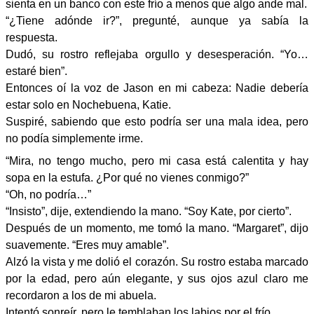
sienta en un banco con este frío a menos que algo ande mal.
“¿Tiene adónde ir?”, pregunté, aunque ya sabía la
respuesta.
Dudó, su rostro reflejaba orgullo y desesperación. “Yo…
estaré bien”.
Entonces oí la voz de Jason en mi cabeza: Nadie debería
estar solo en Nochebuena, Katie.
Suspiré, sabiendo que esto podría ser una mala idea, pero
no podía simplemente irme.
“Mira, no tengo mucho, pero mi casa está calentita y hay
sopa en la estufa. ¿Por qué no vienes conmigo?”
“Oh, no podría…”
“Insisto”, dije, extendiendo la mano. “Soy Kate, por cierto”.
Después de un momento, me tomó la mano. “Margaret”, dijo
suavemente. “Eres muy amable”.
Alzó la vista y me dolió el corazón. Su rostro estaba marcado
por la edad, pero aún elegante, y sus ojos azul claro me
recordaron a los de mi abuela.
Intentó sonreír, pero le temblaban los labios por el frío.