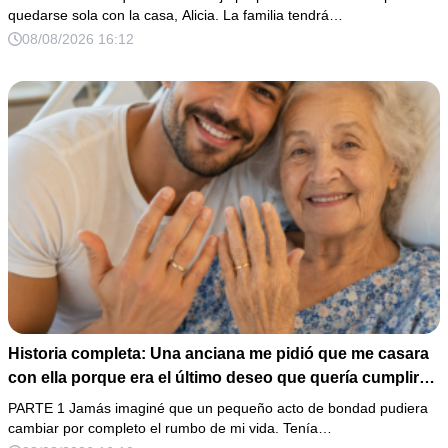
fallecimiento, ella me entregó un sobre y me confesó la
quedarse sola con la casa, Alicia. La familia tendrá…
verdadera razón por la que él la eligió a ella por encima
08/08/2026 16:12
de toda nuestra familia.
Historia completa: Una anciana me pidió que me casara
con ella porque era el último deseo que quería cumplir
antes de morir. Después de su fallecimiento, su abogado
PARTE 1 Jamás imaginé que un pequeño acto de bondad pudiera
puso en mis manos una vieja bolsa de hospital que
cambiar por completo el rumbo de mi vida. Tenía…