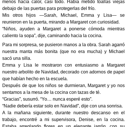
menos hacía calor, casi todo. Había metido toallas viejas
debajo de las puertas para protegerlas del frío.
Mis otros hijos —Sarah, Michael, Emma y Lisa— se
reunieron en la puerta, mirando a Margaret con curiosidad.
“Niños, ayuden a Margaret a ponerse cómoda mientras
caliento la sopa”, dije, caminando hacia la cocina.
Para mi sorpresa, se pusieron manos a la obra. Sarah agarró
nuestra manta más bonita (que no era mucha) y Michael
sacó una silla.
Emma y Lisa le mostraron con entusiasmo a Margaret
nuestro arbolito de Navidad, decorado con adornos de papel
que habían hecho en la escuela.
Después de que los niños se durmieran, Margaret y yo nos
sentamos a la mesa de la cocina con tazas de té.
“Gracias”, susurró. “Yo… nunca esperé esto”.
“Nadie debería estar solo en Navidad”, dije con una sonrisa.
A la mañana siguiente, durante nuestro descanso en el
trabajo, encontré a mi supervisora, Denise, en la cocina.
Estaba arreglando flores en un elegante jarrón, con su