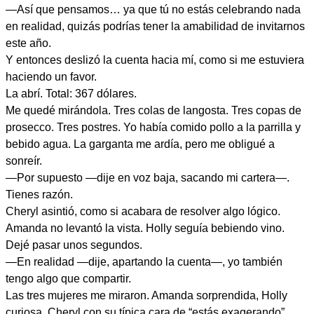
—Así que pensamos… ya que tú no estás celebrando nada
en realidad, quizás podrías tener la amabilidad de invitarnos
este año.
Y entonces deslizó la cuenta hacia mí, como si me estuviera
haciendo un favor.
La abrí. Total: 367 dólares.
Me quedé mirándola. Tres colas de langosta. Tres copas de
prosecco. Tres postres. Yo había comido pollo a la parrilla y
bebido agua. La garganta me ardía, pero me obligué a
sonreír.
—Por supuesto —dije en voz baja, sacando mi cartera—.
Tienes razón.
Cheryl asintió, como si acabara de resolver algo lógico.
Amanda no levantó la vista. Holly seguía bebiendo vino.
Dejé pasar unos segundos.
—En realidad —dije, apartando la cuenta—, yo también
tengo algo que compartir.
Las tres mujeres me miraron. Amanda sorprendida, Holly
curiosa, Cheryl con su típica cara de “estás exagerando”.