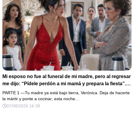
Mi esposo no fue al funeral de mi madre, pero al regresar
me dijo: “Pídele perdón a mi mamá y prepara la fiesta”.
No discutí; acomodé 24 sopas instantáneas, hice una
PARTE 1 —Tu madre ya está bajo tierra, Verónica. Deja de hacerte
maleta y abrí la fonda que había heredado. Cuando un
la mártir y ponte a cocinar; esta noche…
abogado revisó los papeles ocultos, descubrió que mi
07/08/2026 16:38
firma aparecía en una deuda que podía explicar un
atropellamiento.