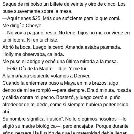
Saqué de mi bolso un billete de veinte y otro de cinco. Los
puse suavemente sobre la mesa.
—Aquí tienes $25. Más que suficiente para lo que comí.
Me dirigí a Cheryl:
—No voy a pagar el resto. No tener hijos no me convierte en
tu billetera. Ni en tu chiste.
Abrió la boca. Luego la cerró. Amanda estaba pasmada.
Holly me observaba, callada.
Me puse el abrigo y eché una última mirada a la mesa.
—Feliz Día de la Madre —dije. Y me fui.
A la mañana siguiente volamos a Denver.
Cuando la enfermera puso a Maya en mis brazos, algo
dentro de mí se rompió —para siempre. Era diminuta, rosada
y cálida contra mi pecho. Bostezó, y luego cerró el puño
alrededor de mi dedo, como si siempre hubiera pertenecido
ahí.
Su nombre significa “ilusión”. No lo elegimos nosotros —lo
eligió su madre biológica—, pero encajaba. Porque durante
años, perseguí la ilusión de que la maternidad debía llegar