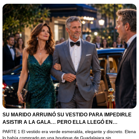
SU MARIDO ARRUINÓ SU VESTIDO PARA IMPEDIRLE
ASISTIR A LA GALA… PERO ELLA LLEGÓ EN
LIMUSINA COMO INVITADA DE HONOR DEL DUEÑO DE
PARTE 1 El vestido era verde esmeralda, elegante y discreto. Elena
LA EMPRESA
lo había comprado en una boutique de Guadalajara sin…