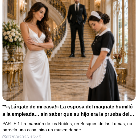
**«¡Lárgate de mi casa!» La esposa del magnate humilló
a la empleada… sin saber que su hijo era la prueba del
secreto que todos habían enterrado*
PARTE 1 La mansión de los Robles, en Bosques de las Lomas, no
parecía una casa, sino un museo donde…
07/08/2026 16:45