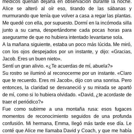
médicos querían dejarla en observación durante la noche.
Alice se alteró al oír eso, tirando de las sábanas y
murmurando que tenía que volver a casa a regar las plantas.
Me quedé con ella, por supuesto. Dormí en la incómoda silla
junto a su cama, despertándome cada pocas horas para
asegurarme de que no hubiera intentado levantarse sola.
A la mañana siguiente, estaba un poco más lúcida. Me miró,
con los ojos despejados por un instante, y dijo: «Gracias,
Jacob. Eres un buen nieto».
Sentí un gran alivio. «¿Te acuerdas de mí, abuela?»
Su rostro se iluminó al reconocerme por un instante. «Claro
que te recuerdo. Eres mi Jacob», dijo con una sonrisa. Pero
entonces, la claridad se desvaneció y su mirada se apartó
de mí, como si lo hubiera olvidado. «David, ¿te acordaste de
traer el periódico?»
Fue como subirme a una montaña rusa: esos fugaces
momentos de reconocimiento seguidos de una profunda
confusión. Mi hermana, Emma, ​​llegó más tarde ese día. Le
conté que Alice me llamaba David y Coach, y que me había