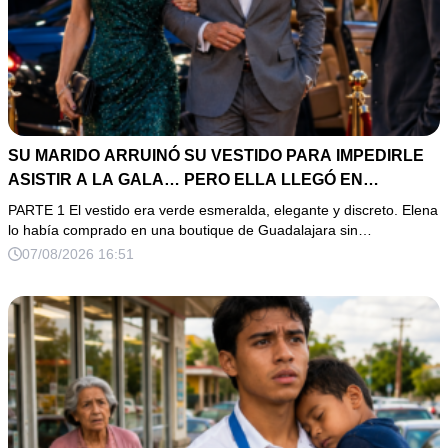
SU MARIDO ARRUINÓ SU VESTIDO PARA IMPEDIRLE
ASISTIR A LA GALA… PERO ELLA LLEGÓ EN
LIMUSINA COMO INVITADA DE HONOR DEL DUEÑO DE
PARTE 1 El vestido era verde esmeralda, elegante y discreto. Elena
LA EMPRESA
lo había comprado en una boutique de Guadalajara sin…
07/08/2026 16:51