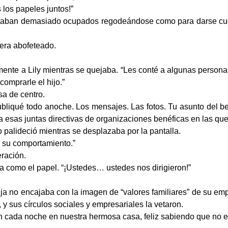
 los papeles juntos!”
staban demasiado ocupados regodeándose como para darse cue
iera abofeteado.
ente a Lily mientras se quejaba. “Les conté a algunas person
omprarle el hijo.”
sa de centro.
ubliqué todo anoche. Los mensajes. Las fotos. Tu asunto del b
 a esas juntas directivas de organizaciones benéficas en las que 
o palideció mientras se desplazaba por la pantalla.
 su comportamiento.”
eración.
nca como el papel. “¡Ustedes… ustedes nos dirigieron!”
hija no encajaba con la imagen de “valores familiares” de su emp
y sus círculos sociales y empresariales la vetaron.
n cada noche en nuestra hermosa casa, feliz sabiendo que no 