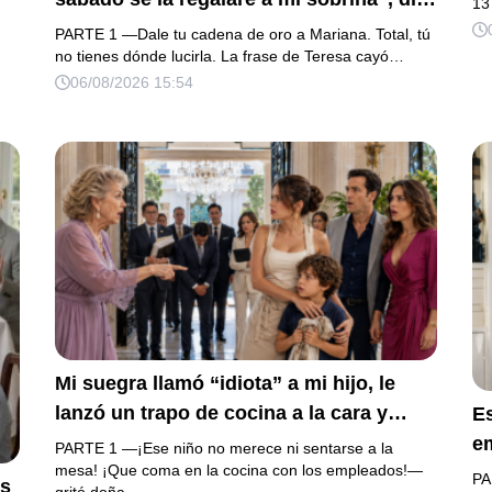
h
13
mi suegra, asegurando que una mujer
na
PARTE 1 —Dale tu cadena de oro a Mariana. Total, tú
con las manos marcadas por espinas no
no tienes dónde lucirla. La frase de Teresa cayó…
fu
su
06/08/2026 15:54
merecía 50 gramos de oro. Mi esposo
d
a.
guardó silencio, así que obedecí con
añ
os
calma y le pedí que preparara la fiesta.
m
o
Ella creyó haber ganado… hasta que
proyecté el recibo completo que había
intentado ocultar.
Mi suegra llamó “idiota” a mi hijo, le
lanzó un trapo de cocina a la cara y
E
anunció que su primo recibiría 80
em
PARTE 1 —¡Ese niño no merece ni sentarse a la
millones y el 50% de las acciones:
mesa! ¡Que coma en la cocina con los empleados!—
m
PA
os