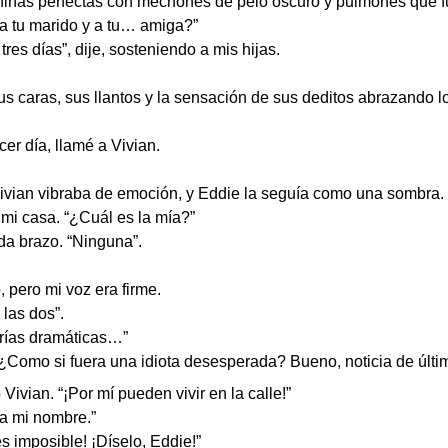
niñas perfectas con mechones de pelo oscuro y pulmones que f
 a tu marido y a tu… amiga?”
res días”, dije, sosteniendo a mis hijas.
s caras, sus llantos y la sensación de sus deditos abrazando l
cer día, llamé a Vivian.
Vivian vibraba de emoción, y Eddie la seguía como una sombra.
 mi casa. “¿Cuál es la mía?”
a brazo. “Ninguna”.
 pero mi voz era firme.
 las dos”.
erías dramáticas…”
mo si fuera una idiota desesperada? Bueno, noticia de última
Vivian. “¡Por mí pueden vivir en la calle!”
 a mi nombre.”
s imposible! ¡Díselo, Eddie!”