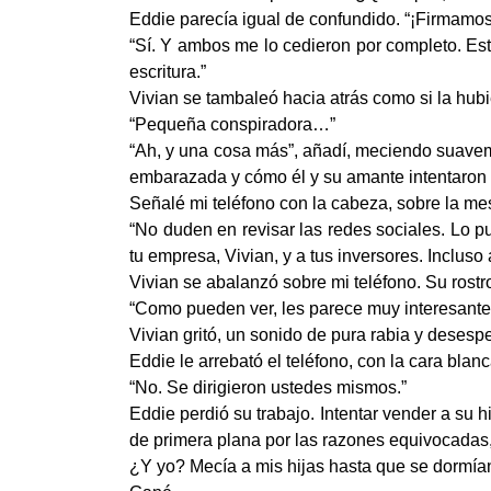
Eddie parecía igual de confundido. “¡Firmamos
“Sí. Y ambos me lo cedieron por completo. E
escritura.”
Vivian se tambaleó hacia atrás como si la hub
“Pequeña conspiradora…”
“Ah, y una cosa más”, añadí, meciendo suavem
embarazada y cómo él y su amante intentaron c
Señalé mi teléfono con la cabeza, sobre la me
“No duden en revisar las redes sociales. Lo p
tu empresa, Vivian, y a tus inversores. Incluso
Vivian se abalanzó sobre mi teléfono. Su rostr
“Como pueden ver, les parece muy interesante
Vivian gritó, un sonido de pura rabia y desesp
Eddie le arrebató el teléfono, con la cara bla
“No. Se dirigieron ustedes mismos.”
Eddie perdió su trabajo. Intentar vender a su 
de primera plana por las razones equivocadas, 
¿Y yo? Mecía a mis hijas hasta que se dormía