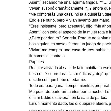
Asentí, secándome una lágrima fingida. “Y… 
Vivian suspiró dramáticamente. “¿Y ahora qué
“Me comprarás una casa, no la alquilarás”, dij
Eddie se burló, pero Vivian levantó una mano.
“Eres insistente, pero aceptaré”, dijo. “Me ahor
Asentí, con todo el aspecto de la mujer rota e 
¿Pero por dentro? Sonreía. Porque no tenían n
Los siguientes meses fueron un juego de paci
Vivian me compró una casa de tres habitacion
firmamos el contrato.
Papeles.
Respiré aliviada al salir de la inmobiliaria ese
Les conté sobre las citas médicas y dejé qu
decidir con qué bebé quedarme.
Todo era para ganar tiempo mientras preparaba 
Me puse de parto un martes por la noche. Le e
ella ni Eddie estuvieran en la sala de partos.
En un momento dado, las oí quejarse afuera, pe