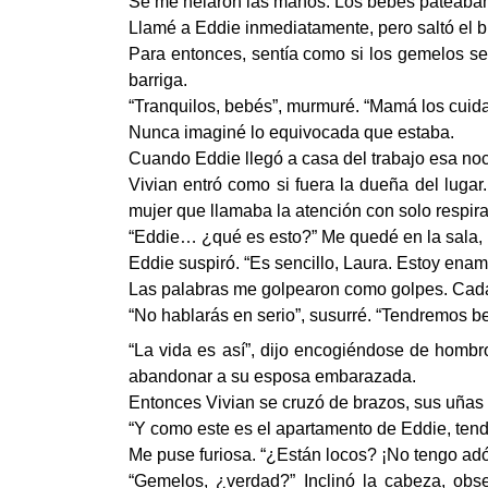
Se me helaron las manos. Los bebés pateaban 
Llamé a Eddie inmediatamente, pero saltó el b
Para entonces, sentía como si los gemelos se
barriga.
“Tranquilos, bebés”, murmuré. “Mamá los cuid
Nunca imaginé lo equivocada que estaba.
Cuando Eddie llegó a casa del trabajo esa noc
Vivian entró como si fuera la dueña del lugar
mujer que llamaba la atención con solo respira
“Eddie… ¿qué es esto?” Me quedé en la sala, mi
Eddie suspiró. “Es sencillo, Laura. Estoy ena
Las palabras me golpearon como golpes. Cada
“No hablarás en serio”, susurré. “Tendremos 
“La vida es así”, dijo encogiéndose de homb
abandonar a su esposa embarazada.
Entonces Vivian se cruzó de brazos, sus uñas
“Y como este es el apartamento de Eddie, ten
Me puse furiosa. “¿Están locos? ¡No tengo ad
“Gemelos, ¿verdad?” Inclinó la cabeza, obs