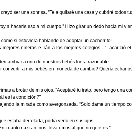
reyó ser una sonrisa. “Te alquilaré una casa y cubriré todos tu
oy a hacerle eso a mi cuerpo.” Hizo girar un dedo hacia mi vie
 como si estuviera hablando de adoptar un cachorrito!
s mejores niñeras e irán a los mejores colegios…”, acarició el 
ntercambiar a uno de nuestros bebés fuera razonable.
tar convertir a mis bebés en moneda de cambio? Quería echarlos
rimas a brotar de mis ojos. “Aceptaré tu trato, pero tengo una co
uál es la condición?”
 bajando la mirada como avergonzada. “Solo dame un tiempo con 
e estaba derrotada; podía verlo en sus ojos.
 En cuanto nazcan, nos llevaremos al que no quieres.”