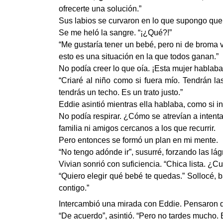
ofrecerte una solución.”
Sus labios se curvaron en lo que supongo que c
Se me heló la sangre. “¡¿Qué?!”
“Me gustaría tener un bebé, pero ni de broma v
esto es una situación en la que todos ganan.”
No podía creer lo que oía. ¡Esta mujer hablaba
“Criaré al niño como si fuera mío. Tendrán la
tendrás un techo. Es un trato justo.”
Eddie asintió mientras ella hablaba, como si i
No podía respirar. ¿Cómo se atrevían a inten
familia ni amigos cercanos a los que recurrir.
Pero entonces se formó un plan en mi mente.
“No tengo adónde ir”, susurré, forzando las lág
Vivian sonrió con suficiencia. “Chica lista. ¿C
“Quiero elegir qué bebé te quedas.” Sollocé,
contigo.”
Intercambió una mirada con Eddie. Pensaron qu
“De acuerdo”, asintió. “Pero no tardes mucho.