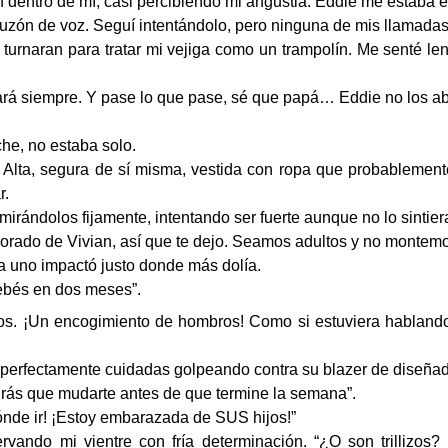
dentro de mí, casi percibiendo mi angustia. Eddie me estaba 
uzón de voz. Seguí intentándolo, pero ninguna de mis llamadas
 turnaran para tratar mi vejiga como un trampolín. Me senté l
ará siempre. Y pase lo que pase, sé que papá… Eddie no los a
he, no estaba solo.
. Alta, segura de sí misma, vestida con ropa que probablement
r.
rándolos fijamente, intentando ser fuerte aunque no lo sintier
morado de Vivian, así que te dejo. Seamos adultos y no montem
 uno impactó justo donde más dolía.
bebés en dos meses”.
ros. ¡Un encogimiento de hombros! Como si estuviera habland
 perfectamente cuidadas golpeando contra su blazer de diseñad
drás que mudarte antes de que termine la semana”.
ónde ir! ¡Estoy embarazada de SUS hijos!”
ervando mi vientre con fría determinación. “¿O son trillizo