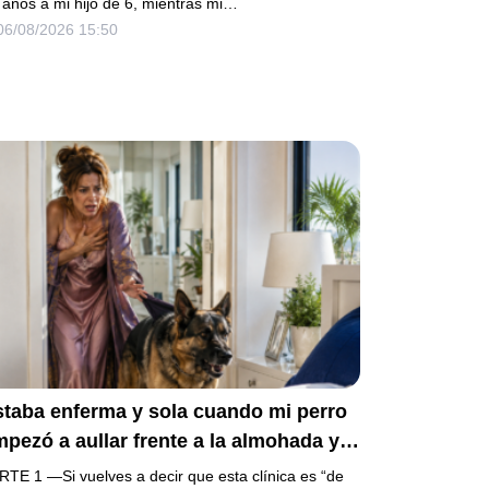
ermana siguió tomando café como si
 años a mi hijo de 6, mientras mi…
06/08/2026 15:50
da. Yo asentí, abracé a mi niño y me
i sin reclamar. Pero al cancelar el
epósito mensual descubrí que llevaba
os pagando la escuela privada del
ismo niño que acababa de humillarlo.
staba enferma y sola cuando mi perro
pezó a aullar frente a la almohada y
e empujó lejos de la cama. Mi esposo
RTE 1 —Si vuelves a decir que esta clínica es “de