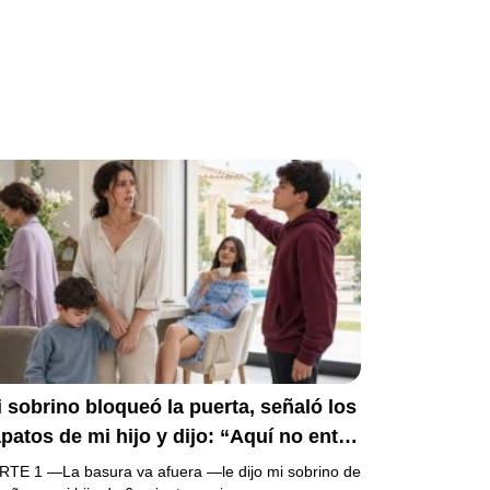
 sobrino bloqueó la puerta, señaló los
patos de mi hijo y dijo: “Aquí no entra
 basura”. Mi madre bajó la mirada y mi
RTE 1 —La basura va afuera —le dijo mi sobrino de