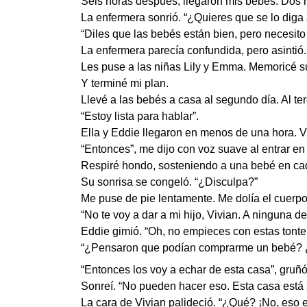
Seis horas después, llegaron mis bebés. Dos 
La enfermera sonrió. “¿Quieres que se lo diga
“Diles que las bebés están bien, pero necesito t
La enfermera parecía confundida, pero asintió.
Les puse a las niñas Lily y Emma. Memoricé su
Y terminé mi plan.
Llevé a las bebés a casa al segundo día. Al ter
“Estoy lista para hablar”.
Ella y Eddie llegaron en menos de una hora. 
“Entonces”, me dijo con voz suave al entrar en
Respiré hondo, sosteniendo a una bebé en cad
Su sonrisa se congeló. “¿Disculpa?”
Me puse de pie lentamente. Me dolía el cuerpo,
“No te voy a dar a mi hijo, Vivian. A ninguna de
Eddie gimió. “Oh, no empieces con estas tont
“¿Pensaron que podían comprarme un bebé? ¿Co
“Entonces los voy a echar de esta casa”, gruñó 
Sonreí. “No pueden hacer eso. Esta casa está
La cara de Vivian palideció. “¿Qué? ¡No, eso e