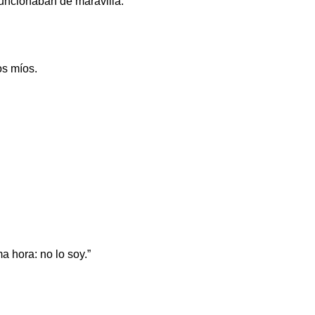
uncionaban de maravilla.
os míos.
 hora: no lo soy.”