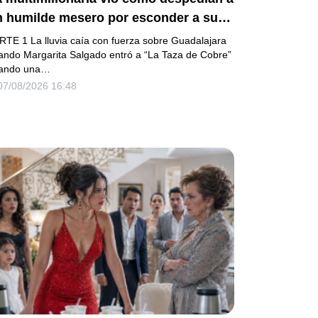
n humilde mesero por esconder a su
ermanito enfermo… pero el verdadero
RTE 1 La lluvia caía con fuerza sobre Guadalajara
cándalo estaba a punto de estallar.
ando Margarita Salgado entró a “La Taza de Cobre”
ando una…
07/08/2026 16:48