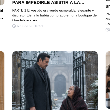
PARA IMPEDIRLE ASISTIR A LA
u
GALA… PERO ELLA LLEGÓ EN
el
PARTE 1 El vestido era verde esmeralda, elegante y
h
PA
LIMUSINA COMO INVITADA DE HONOR
discreto. Elena lo había comprado en una boutique de
es
cu
Guadalajara sin…
DEL DUEÑO DE LA EMPRESA
us
07/08/2026 16:51