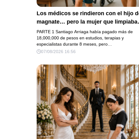
Los médicos se rindieron con el hijo d
magnate… pero la mujer que limpiaba
su casa descubrió la verdad que nadie
PARTE 1 Santiago Arriaga había pagado más de
quiso escuchar.
18,000,000 de pesos en estudios, terapias y
especialistas durante 8 meses, pero…
07/08/2026 16:56