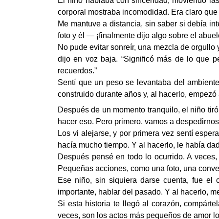
El niño hablaba con sinceridad, moviendo las
corporal mostraba incomodidad. Era claro que 
Me mantuve a distancia, sin saber si debía int
foto y él — ¡finalmente dijo algo sobre el abuel
No pude evitar sonreír, una mezcla de orgullo 
dijo en voz baja. “Significó más de lo que p
recuerdos.”
Sentí que un peso se levantaba del ambiente.
construido durante años y, al hacerlo, empez
Después de un momento tranquilo, el niño tiró
hacer eso. Pero primero, vamos a despedirnos 
Los vi alejarse, y por primera vez sentí espe
hacía mucho tiempo. Y al hacerlo, le había dad
Después pensé en todo lo ocurrido. A veces,
Pequeñas acciones, como una foto, una conver
Ese niño, sin siquiera darse cuenta, fue el 
importante, hablar del pasado. Y al hacerlo, 
Si esta historia te llegó al corazón, compárt
veces, son los actos más pequeños de amor l