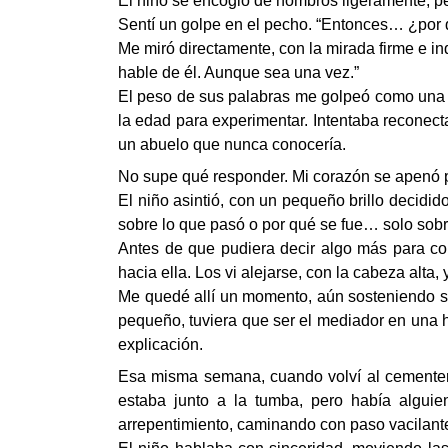
El niño se encogió de hombros ligeramente, per
Sentí un golpe en el pecho. “Entonces… ¿por q
Me miró directamente, con la mirada firme e inq
hable de él. Aunque sea una vez.”
El peso de sus palabras me golpeó como una rá
la edad para experimentar. Intentaba reconecta
un abuelo que nunca conocería.
No supe qué responder. Mi corazón se apenó po
El niño asintió, con un pequeño brillo decidi
sobre lo que pasó o por qué se fue… solo sobr
Antes de que pudiera decir algo más para con
hacia ella. Los vi alejarse, con la cabeza al
Me quedé allí un momento, aún sosteniendo su
pequeño, tuviera que ser el mediador en una he
explicación.
Esa misma semana, cuando volví al cementerio,
estaba junto a la tumba, pero había algui
arrepentimiento, caminando con paso vacilante 