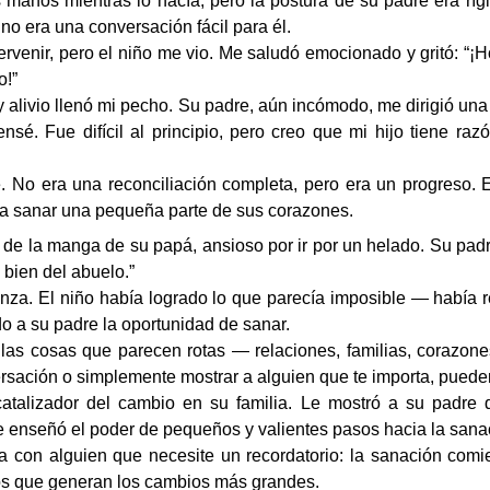
 manos mientras lo hacía, pero la postura de su padre era rígi
no era una conversación fácil para él.
ervenir, pero el niño me vio. Me saludó emocionado y gritó: “¡
o!”
y alivio llenó mi pecho. Su padre, aún incómodo, me dirigió una 
ensé. Fue difícil al principio, pero creo que mi hijo tiene r
 No era una reconciliación completa, pero era un progreso. 
ó a sanar una pequeña parte de sus corazones.
 de la manga de su papá, ansioso por ir por un helado. Su pad
bien del abuelo.”
ranza. El niño había logrado lo que parecía imposible — había
o a su padre la oportunidad de sanar.
 las cosas que parecen rotas — relaciones, familias, corazon
sación o simplemente mostrar a alguien que te importa, puede
catalizador del cambio en su familia. Le mostró a su padre q
me enseñó el poder de pequeños y valientes pasos hacia la sana
ela con alguien que necesite un recordatorio: la sanación comi
os que generan los cambios más grandes.