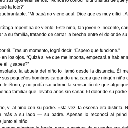
o sus ojos eran serios. “Nunca lo conocí. Murió antes de que y
ué la foto?”
uebrantable. “Mi papá no viene aquí. Dice que es muy difícil. A
faga repentina de viento. Este niño, tan joven e inocente, car
r a su familia, tratando de cerrar la brecha entre el dolor de s
r él. Tras un momento, logré decir: “Espero que funcione.”
do en los ojos. “Quizá si ve que me importa, empezará a hablar
e él, ¿sabes?”
solarlo, la abuela del niño lo llamó desde la distancia. Él m
ta, y sus pequeños hombros cargando una carga que ningún niño d
 teléfono, y no podía sacudirme la sensación de que algo qued
rida familiar que llevaba años sin sanar. El dolor de su padre 
 vi al niño con su padre. Esta vez, la escena era distinta. N
en más a su lado — su padre. Apenas lo reconocí al princip
junto al niño.