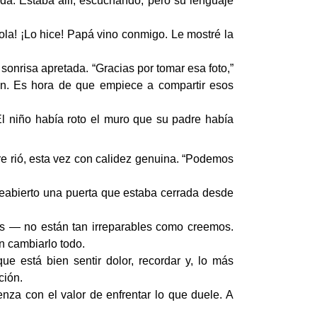
da. Estaba allí, escuchando, pero su lenguaje
Hola! ¡Lo hice! Papá vino conmigo. Le mostré la
sonrisa apretada. “Gracias por tomar esa foto,”
azón. Es hora de que empiece a compartir esos
El niño había roto el muro que su padre había
re rió, esta vez con calidez genuina. “Podemos
 reabierto una puerta que estaba cerrada desde
es — no están tan irreparables como creemos.
n cambiarlo todo.
ue está bien sentir dolor, recordar y, lo más
ción.
enza con el valor de enfrentar lo que duele. A