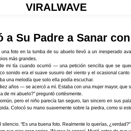
VIRALWAVE
 a Su Padre a Sanar con
e una foto en la tumba de su abuelo llevó a un inesperado a
bios más grandes.
 de mi tía cuando ocurrió — una petición sencilla que se qu
o sonido era el suave susurro del viento y el ocasional canto d
ba una melodía que solo ella podía escuchar.
iez años — se acercó a mí. Estaba con una mujer mayor, que s
a de mi abuelo?” preguntó cortésmente.
mún, pero el niño parecía tan seguro, tan sincero en sus pala
 lápida. Colocó su mano suavemente sobre la piedra, como si es
el silencio. “Es una buena foto. Realmente lo querías, ¿verdad?”