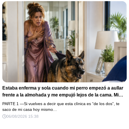
Estaba enferma y sola cuando mi perro empezó a aullar
frente a la almohada y me empujó lejos de la cama. Mi
esposo regresó un día antes y susurró: “Acuéstate,
PARTE 1 —Si vuelves a decir que esta clínica es “de los dos”, te
amor, yo te cuidaré”. Fingí obedecer, pero escondí una
saco de mi casa hoy mismo…
grabadora bajo la cobija… Esa noche escuché por qué
06/08/2026 15:38
querían declararme incapaz el viernes.