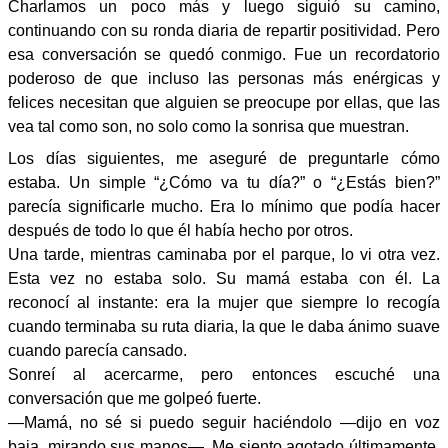
Charlamos un poco más y luego siguió su camino,
continuando con su ronda diaria de repartir positividad. Pero
esa conversación se quedó conmigo. Fue un recordatorio
poderoso de que incluso las personas más enérgicas y
felices necesitan que alguien se preocupe por ellas, que las
vea tal como son, no solo como la sonrisa que muestran.
Los días siguientes, me aseguré de preguntarle cómo
estaba. Un simple “¿Cómo va tu día?” o “¿Estás bien?”
parecía significarle mucho. Era lo mínimo que podía hacer
después de todo lo que él había hecho por otros.
Una tarde, mientras caminaba por el parque, lo vi otra vez.
Esta vez no estaba solo. Su mamá estaba con él. La
reconocí al instante: era la mujer que siempre lo recogía
cuando terminaba su ruta diaria, la que le daba ánimo suave
cuando parecía cansado.
Sonreí al acercarme, pero entonces escuché una
conversación que me golpeó fuerte.
—Mamá, no sé si puedo seguir haciéndolo —dijo en voz
baja, mirando sus manos—. Me siento agotado últimamente.