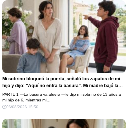
completo que había intentado ocultar.
Mi sobrino bloqueó la puerta, señaló los zapatos de mi
hijo y dijo: “Aquí no entra la basura”. Mi madre bajó la
mirada y mi hermana siguió tomando café como si nada.
PARTE 1 —La basura va afuera —le dijo mi sobrino de 13 años a
Yo asentí, abracé a mi niño y me fui sin reclamar. Pero al
mi hijo de 6, mientras mi…
cancelar el depósito mensual descubrí que llevaba años
06/08/2026 15:50
pagando la escuela privada del mismo niño que acababa
de humillarlo.