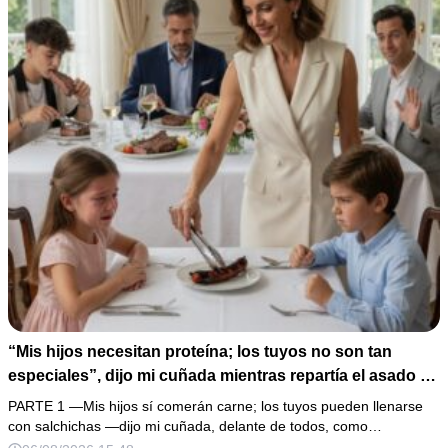
“Mis hijos necesitan proteína; los tuyos no son tan
especiales”, dijo mi cuñada mientras repartía el asado y
hacía llorar a mi hija. Mi esposo me pidió que no armara
PARTE 1 —Mis hijos sí comerán carne; los tuyos pueden llenarse
un escándalo, así que guardé silencio, terminé un pastel
con salchichas —dijo mi cuñada, delante de todos, como…
de boda de 8,000 pesos y coloqué sobre la mesa un