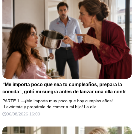
“Me importa poco que sea tu cumpleaños, prepara la
comida”, gritó mi suegra antes de lanzar una olla contra
mi cama. Mi esposo regresó horas después oliendo al
PARTE 1 —¡Me importa muy poco que hoy cumplas años!
perfume de su amante, seguro de que yo lo perdonaría.
¡Levántate y prepárale de comer a mi hijo! La olla…
Pero yo ya tenía 3 copias de los estados de cuenta y una
06/08/2026 16:00
carta que podía dejarlo sin el hogar que creía suyo.