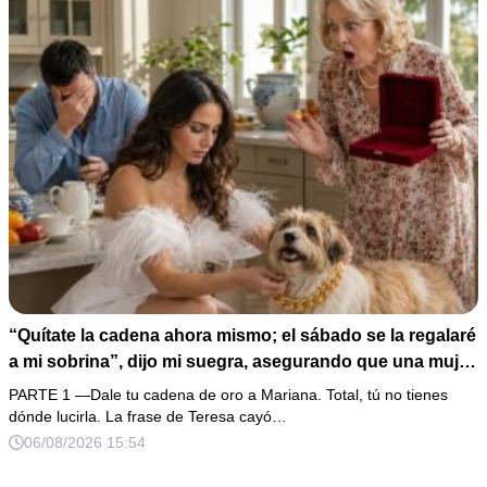
“Quítate la cadena ahora mismo; el sábado se la regalaré
a mi sobrina”, dijo mi suegra, asegurando que una mujer
con las manos marcadas por espinas no merecía 50
PARTE 1 —Dale tu cadena de oro a Mariana. Total, tú no tienes
gramos de oro. Mi esposo guardó silencio, así que
dónde lucirla. La frase de Teresa cayó…
obedecí con calma y le pedí que preparara la fiesta. Ella
06/08/2026 15:54
creyó haber ganado… hasta que proyecté el recibo