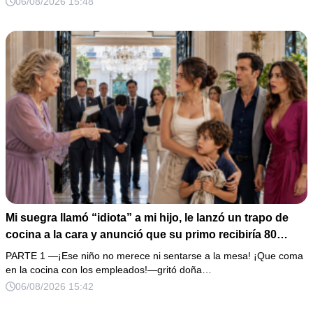
06/08/2026 15:48
documento que podía destruir sus planes familiares.
Mi suegra llamó “idiota” a mi hijo, le lanzó un trapo de
cocina a la cara y anunció que su primo recibiría 80
millones y el 50% de las acciones: “Aprende cuál es tu
PARTE 1 —¡Ese niño no merece ni sentarse a la mesa! ¡Que coma
lugar”. Permanecí en silencio hasta que terminaron de
en la cocina con los empleados!—gritó doña…
firmar; entonces mostré una grabación y alguien llamó a
06/08/2026 15:42
la puerta con varias órdenes judiciales…