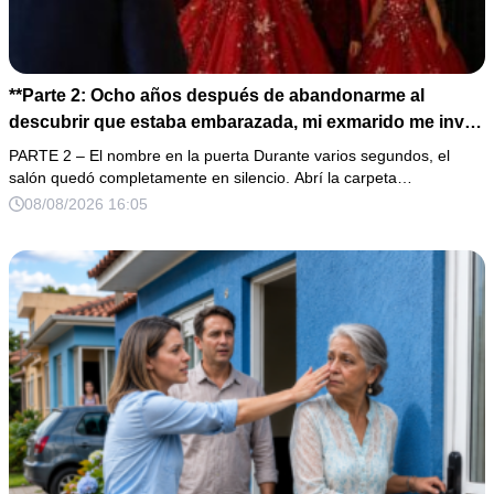
**Parte 2: Ocho años después de abandonarme al
descubrir que estaba embarazada, mi exmarido me invitó
a la cena de Navidad convencido de que podría burlarse
PARTE 2 – El nombre en la puerta Durante varios segundos, el
de la mujer a la que creía una fracasada y sin hijos. Lo
salón quedó completamente en silencio. Abrí la carpeta…
que jamás imaginó fue que esa noche sería él quien
08/08/2026 16:05
terminaría enfrentándose a la verdad.**