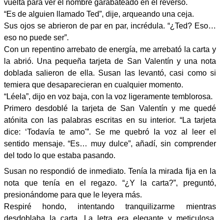
vuelta para ver el nombre garabateado en el reverso.
“Es de alguien llamado Ted”, dije, arqueando una ceja.
Sus ojos se abrieron de par en par, incrédula. “¿Ted? Eso…
eso no puede ser”.
Con un repentino arrebato de energía, me arrebató la carta y
la abrió. Una pequeña tarjeta de San Valentín y una nota
doblada salieron de ella. Susan las levantó, casi como si
temiera que desaparecieran en cualquier momento.
“Léela”, dijo en voz baja, con la voz ligeramente temblorosa.
Primero desdoblé la tarjeta de San Valentín y me quedé
atónita con las palabras escritas en su interior. “La tarjeta
dice: ‘Todavía te amo'”. Se me quebró la voz al leer el
sentido mensaje. “Es… muy dulce”, añadí, sin comprender
del todo lo que estaba pasando.
Susan no respondió de inmediato. Tenía la mirada fija en la
nota que tenía en el regazo. “¿Y la carta?”, preguntó,
presionándome para que le leyera más.
Respiré hondo, intentando tranquilizarme mientras
desdoblaba la carta. La letra era elegante y meticulosa,