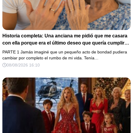
Historia completa: Una anciana me pidió que me casara
con ella porque era el último deseo que quería cumplir
antes de morir. Después de su fallecimiento, su abogado
PARTE 1 Jamás imaginé que un pequeño acto de bondad pudiera
puso en mis manos una vieja bolsa de hospital que
cambiar por completo el rumbo de mi vida. Tenía…
había conservado durante años y me dijo: «Ella te eligió
08/08/2026 16:10
por una razón que todavía no conoces».