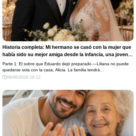
Historia completa: Mi hermano se casó con la mujer que
había sido su mejor amiga desde la infancia, una joven
ciega a la que protegió durante toda su vida. Tras su
Parte 1: El sobre que Eduardo dejó preparado —Liliana no puede
fallecimiento, ella me entregó un sobre y me confesó la
quedarse sola con la casa, Alicia. La familia tendrá…
verdadera razón por la que él la eligió a ella por encima
08/08/2026 16:12
de toda nuestra familia.