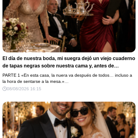
El día de nuestra boda, mi suegra dejó un viejo cuaderno
de tapas negras sobre nuestra cama y, antes de
marcharse, dijo: «En esta familia todos deben cumplir
PARTE 1 «En esta casa, la nuera va después de todos… incluso a
una misma regla…».
la hora de sentarse a la mesa.»…
08/08/2026 16:15